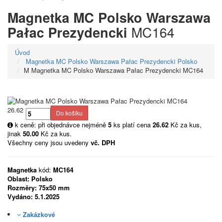
Magnetka MC Polsko Warszawa
MC164
Pałac Prezydencki
Úvod
Magnetka MC Polsko Warszawa Pałac Prezydencki Polsko
M Magnetka MC Polsko Warszawa Pałac Prezydencki MC164
26.62
k ceně: při objednávce nejméně
5
ks platí cena
26.62
Kč za kus,
jinak
50.00
Kč za kus.
Všechny ceny jsou uvedeny
vč. DPH
Magnetka
kód:
MC164
Oblast:
Polsko
Rozměry:
75x50 mm
Vydáno:
5.1.2025
Zakázkové