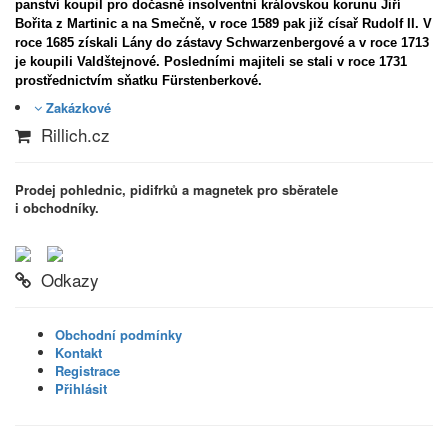
panství koupil pro dočasně insolventní královskou korunu Jiří
Bořita z Martinic a na Smečně, v roce 1589 pak již císař Rudolf II. V
roce 1685 získali Lány do zástavy Schwarzenbergové a v roce 1713
je koupili Valdštejnové. Posledními majiteli se stali v roce 1731
prostřednictvím sňatku Fürstenberkové.
Zakázkové
Rillich.cz
Prodej pohlednic, pidifrků a magnetek pro sběratele
i obchodníky.
Odkazy
Obchodní podmínky
Kontakt
Registrace
Přihlásit