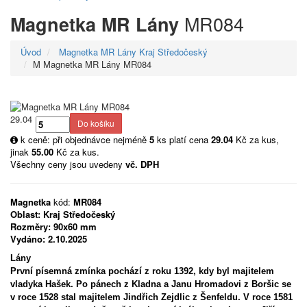
MR084
Magnetka MR Lány
Úvod
Magnetka MR Lány Kraj Středočeský
M Magnetka MR Lány MR084
29.04
k ceně: při objednávce nejméně
5
ks platí cena
29.04
Kč za kus,
jinak
55.00
Kč za kus.
Všechny ceny jsou uvedeny
vč. DPH
Magnetka
kód:
MR084
Oblast:
Kraj Středočeský
Rozměry:
90x60 mm
Vydáno:
2.10.2025
Lány
První písemná zmínka pochází z roku 1392, kdy byl majitelem
vladyka Hašek. Po pánech z Kladna a Janu Hromadovi z Boršic se
v roce 1528 stal majitelem Jindřich Zejdlic z Šenfeldu. V roce 1581