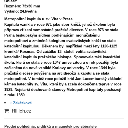
Oblast:
Rozměry:
75x50 mm
Vydáno:
24.května
Metropolitní kapitula u sv. Víta v Praze
Kapitula vznikla v roce 971 jako sbor kněží, jehož úkolem byla
příprava zřízení samostatné pražské diecéze. V roce 973 se stala
Praha biskupským sídlem podléhajícím mohučskému
metropolitovi a zmíněné kolegium svatovítských kněží se stalo
katedrální kapitulou. Děkanem byl například mezi lety 1120-1125
kronikář Kosmas. Od začátku 13. století volila svatovítská
katedrální kapitula pražského biskupa. Spravovala také katedrální
školu, která se stala v roce 1347 univerzitou a o rok později byla
začleněna do nově vzniklé Karlovy univerzity. V roce 1344 byla
pražská diecéze povýšena na arcidiecézi a kapitula se stala
metropolitní. V tomtéž roce položil král Jan Lucemburský základní
kámen katedrály sv. Víta, která byla zcela dokončena teprve v roce
1929. Nejstarší dochované stanovy Metropolitní kapituly pocházejí
z roku 1350.
Zakázkové
Rillich.cz
Prodej pohlednic, pidifrků a magnetek pro sběratele