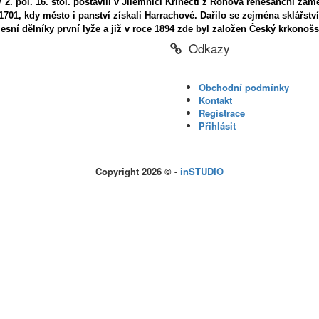
V 2. pol. 16. stol. postavili v Jilemnici Křinečtí z Ronova renesanční zá
1701, kdy město i panství získali Harrachové. Dařilo se zejména sklářství
lesní dělníky první lyže a již v roce 1894 zde byl založen Český krkonošs
Odkazy
Obchodní podmínky
Kontakt
Registrace
Přihlásit
Copyright 2026 © -
inSTUDIO