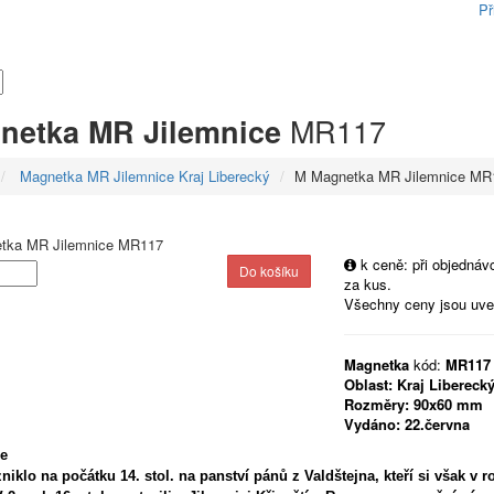
Př
MR117
netka MR Jilemnice
Magnetka MR Jilemnice Kraj Liberecký
M Magnetka MR Jilemnice MR
k ceně: při objedná
za kus.
Všechny ceny jsou uv
Magnetka
kód:
MR117
Oblast:
Kraj Libereck
Rozměry:
90x60 mm
Vydáno:
22.června
e
niklo na počátku 14. stol. na panství pánů z Valdštejna, kteří si však v r