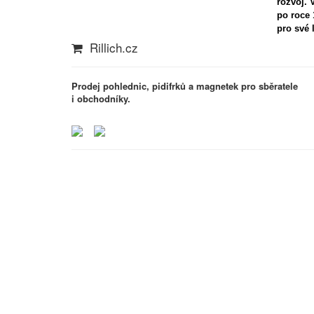
rozvoj. 
po roce 
pro své 
Rillich.cz
Prodej pohlednic, pidifrků a magnetek pro sběratele
i obchodníky.