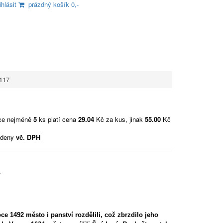
ihlásit
prázdný košík 0,-
117
vce nejméně
5
ks platí cena
29.04
Kč za kus, jinak
55.00
Kč
edeny
vč. DPH
ý
oce 1492 město i panství rozdělili, což zbrzdilo jeho