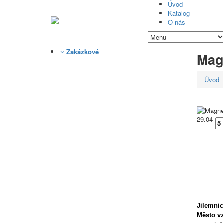
Úvod
Katalog
O nás
Zakázkové
Mag
Úvod
29.04
Jilemnic
Město vz