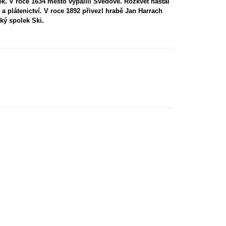
mek. V roce 1634 město vypálili Švédové. Rozkvět nastal
 a plátenictví. V roce 1892 přivezl hrabě Jan Harrach
ký spolek Ski.