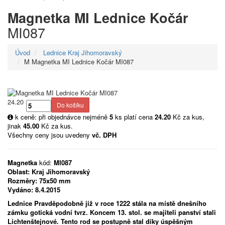
Magnetka MI Lednice Kočár
MI087
Úvod
Lednice Kraj Jihomoravský
M Magnetka MI Lednice Kočár MI087
24.20
k ceně: při objednávce nejméně
5
ks platí cena
24.20
Kč za kus,
jinak
45.00
Kč za kus.
Všechny ceny jsou uvedeny
vč. DPH
Magnetka
kód:
MI087
Oblast:
Kraj Jihomoravský
Rozměry:
75x50 mm
Vydáno:
8.4.2015
Lednice Pravděpodobně již v roce 1222 stála na místě dnešního
zámku gotická vodní tvrz. Koncem 13. stol. se majiteli panství stali
Lichtenštejnové. Tento rod se postupně stal díky úspěšným