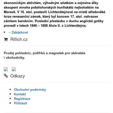
ekonomickým aktivitám, výhodným sňatkům a zejména díky
skoupení mnoha pobělohorských konfiskátů nejbohatším na
Moravě. V 16. stol. postavili Lichtenštejnové na místě středověké
tvrze renesanční zámek, který byl koncem 17. stol. nahrazen
zámkem barokním. Poslední přestavbu v duchu anglické gotiky
provedl v letech 1846 – 1858 Alois II. z Lichtenštejna.
Zakázkové
Rillich.cz
Prodej pohlednic, pidifrků a magnetek pro sběratele
i obchodníky.
Odkazy
Obchodní podmínky
Kontakt
Registrace
Přihlásit