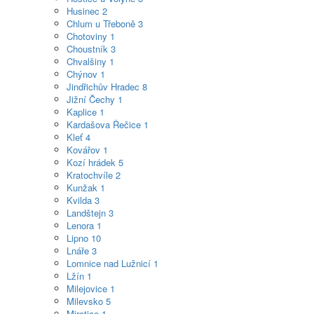
Husinec
2
Chlum u Třeboně
3
Chotoviny
1
Choustník
3
Chvalšiny
1
Chýnov
1
Jindřichův Hradec
8
Jižní Čechy
1
Kaplice
1
Kardašova Řečice
1
Kleť
4
Kovářov
1
Kozí hrádek
5
Kratochvíle
2
Kunžak
1
Kvilda
3
Landštejn
3
Lenora
1
Lipno
10
Lnáře
3
Lomnice nad Lužnicí
1
Lžín
1
Milejovice
1
Milevsko
5
Mirotice
1