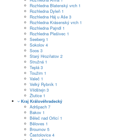
Rozhledna Blatenský vrch
1
Rozhledna Dyleň
1
Rozhledna Háj u Aše
3
Rozhledna Krásenský vrch
1
Rozhledna Pajndl
1
Rozhledna Plešivec
1
Seeberg
1
Sokolov
4
Soos
3
Starý Hrozňatov
2
Stružná
1
Teplá
3
Toužim
1
Valeč
1
Velký Rybník
1
Vildštejn
3
Žlutice
1
Kraj Královéhradecký
Adršpach
7
Bakov
1
Běleč nad Orlicí
1
Běloves
1
Broumov
5
Častolovice
4