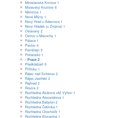
Miroslavské Knínice
1
Moravský Krumlov
6
Němčice
1
Nové Mlýny
1
Nový Hrad u Adamova
1
Nový Hrádek (u Znojma)
1
Oslavany
2
Ostrov u Macochy
1
Pálava
1
Pavlov
4
Pernštejn
5
Pohansko
1
Prace
2
Předklášteří
5
Přítluky
1
Rájec nad Svitavou
2
Rájec-Jestřebí
2
Rajhrad
2
Rosice
2
Rozhledna Akátová věž Výhon
1
Rozhledna Alexandrova
1
Rozhledna Babylon
2
Rozhledna Čebínka
1
Rozhledna Chocholík
1
Rozhledna Klucanina
1