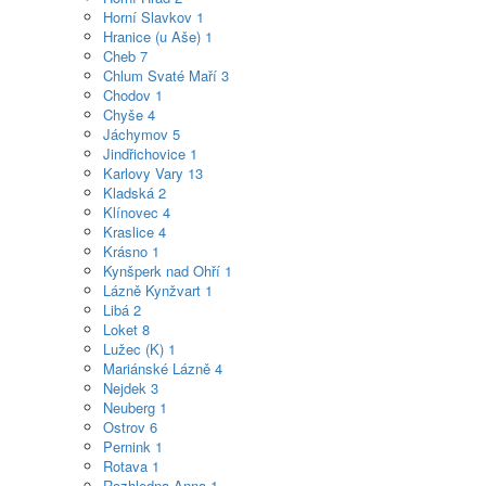
Horní Slavkov
1
Hranice (u Aše)
1
Cheb
7
Chlum Svaté Maří
3
Chodov
1
Chyše
4
Jáchymov
5
Jindřichovice
1
Karlovy Vary
13
Kladská
2
Klínovec
4
Kraslice
4
Krásno
1
Kynšperk nad Ohří
1
Lázně Kynžvart
1
Libá
2
Loket
8
Lužec (K)
1
Mariánské Lázně
4
Nejdek
3
Neuberg
1
Ostrov
6
Pernink
1
Rotava
1
Rozhledna Anna
1