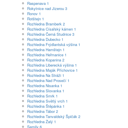
Raspenava
1
Rokytnice nad Jizerou
3
Ronov
1
Rotštejn
1
Rozhledna Bramberk
2
Rozhledna Císařský kámen
1
Rozhledna Černá Studnice
3
Rozhledna Dubecko
1
Rozhledna Frýdlantská výšina
1
Rozhledna Hamštejn
1
Rozhledna Heřmanice
1
Rozhledna Kopanina
2
Rozhledna Liberecká výšina
1
Rozhledna Maják Příchovice
1
Rozhledna Na Stráži
1
Rozhledna Nad Prosečí
1
Rozhledna Nisanka
1
Rozhledna Slovanka
1
Rozhledna Smrk
1
Rozhledna Světlý vrch
1
Rozhledna Štěpánka
1
Rozhledna Tábor
2
Rozhledna Tanvaldský Špičák
2
Rozhledna Žalý
1
Semily
6