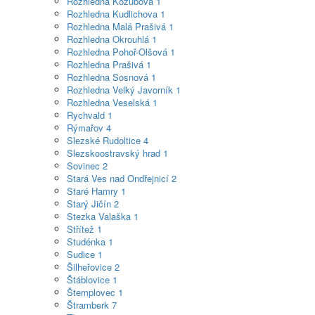
Rozhledna Kozubová
1
Rozhledna Kudlichova
1
Rozhledna Malá Prašivá
1
Rozhledna Okrouhlá
1
Rozhledna Pohoř-Olšová
1
Rozhledna Prašivá
1
Rozhledna Sosnová
1
Rozhledna Velký Javorník
1
Rozhledna Veselská
1
Rychvald
1
Rýmařov
4
Slezské Rudoltice
4
Slezskoostravský hrad
1
Sovinec
2
Stará Ves nad Ondřejnicí
2
Staré Hamry
1
Starý Jičín
2
Stezka Valaška
1
Střítež
1
Studénka
1
Sudice
1
Šilheřovice
2
Štáblovice
1
Štemplovec
1
Štramberk
7