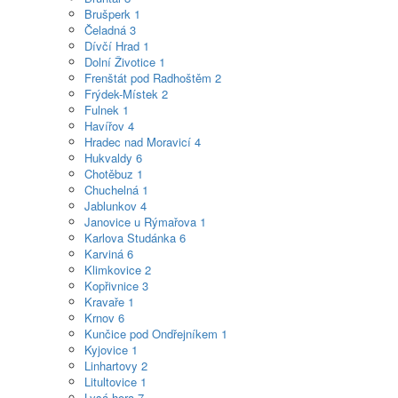
Brušperk
1
Čeladná
3
Dívčí Hrad
1
Dolní Životice
1
Frenštát pod Radhoštěm
2
Frýdek-Místek
2
Fulnek
1
Havířov
4
Hradec nad Moravicí
4
Hukvaldy
6
Chotěbuz
1
Chuchelná
1
Jablunkov
4
Janovice u Rýmařova
1
Karlova Studánka
6
Karviná
6
Klimkovice
2
Kopřivnice
3
Kravaře
1
Krnov
6
Kunčice pod Ondřejníkem
1
Kyjovice
1
Linhartovy
2
Litultovice
1
Lysá hora
7