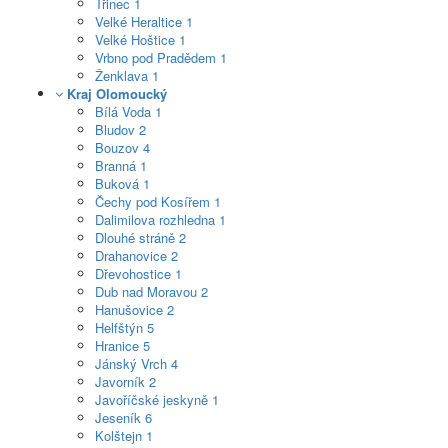
Třinec
1
Velké Heraltice
1
Velké Hoštice
1
Vrbno pod Pradědem
1
Ženklava
1
Kraj Olomoucký
Bílá Voda
1
Bludov
2
Bouzov
4
Branná
1
Buková
1
Čechy pod Kosířem
1
Dalimilova rozhledna
1
Dlouhé stráně
2
Drahanovice
2
Dřevohostice
1
Dub nad Moravou
2
Hanušovice
2
Helfštýn
5
Hranice
5
Jánský Vrch
4
Javorník
2
Javoříčské jeskyně
1
Jeseník
6
Kolštejn
1