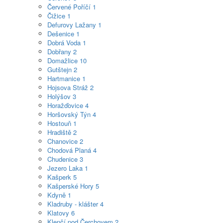
Červené Poříčí
1
Čižice
1
Defurovy Lažany
1
Dešenice
1
Dobrá Voda
1
Dobřany
2
Domažlice
10
Gutštejn
2
Hartmanice
1
Hojsova Stráž
2
Holýšov
3
Horažďovice
4
Horšovský Týn
4
Hostouň
1
Hradiště
2
Chanovice
2
Chodová Planá
4
Chudenice
3
Jezero Laka
1
Kašperk
5
Kašperské Hory
5
Kdyně
1
Kladruby - klášter
4
Klatovy
6
Klenčí pod Čerchovem
2