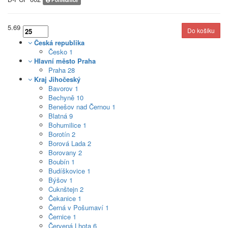
5.69
Česká republika
Česko
1
Hlavní město Praha
Praha
28
Kraj Jihočeský
Bavorov
1
Bechyně
10
Benešov nad Černou
1
Blatná
9
Bohumilice
1
Borotín
2
Borová Lada
2
Borovany
2
Boubín
1
Budíškovice
1
Býšov
1
Cuknštejn
2
Čekanice
1
Černá v Pošumaví
1
Černice
1
Červená Lhota
6