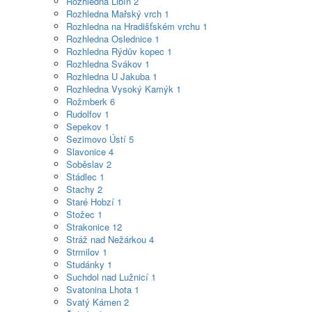
Rozhledna Libín
2
Rozhledna Mařský vrch
1
Rozhledna na Hradišťském vrchu
1
Rozhledna Oslednice
1
Rozhledna Rýdův kopec
1
Rozhledna Svákov
1
Rozhledna U Jakuba
1
Rozhledna Vysoký Kamýk
1
Rožmberk
6
Rudolfov
1
Sepekov
1
Sezimovo Ústí
5
Slavonice
4
Soběslav
2
Stádlec
1
Stachy
2
Staré Hobzí
1
Stožec
1
Strakonice
12
Stráž nad Nežárkou
4
Strmilov
1
Studánky
1
Suchdol nad Lužnicí
1
Svatonina Lhota
1
Svatý Kámen
2