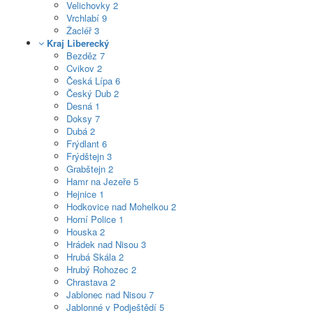
Velichovky
2
Vrchlabí
9
Žacléř
3
Kraj Liberecký
Bezděz
7
Cvikov
2
Česká Lípa
6
Český Dub
2
Desná
1
Doksy
7
Dubá
2
Frýdlant
6
Frýdštejn
3
Grabštejn
2
Hamr na Jezeře
5
Hejnice
1
Hodkovice nad Mohelkou
2
Horní Police
1
Houska
2
Hrádek nad Nisou
3
Hrubá Skála
2
Hrubý Rohozec
2
Chrastava
2
Jablonec nad Nisou
7
Jablonné v Podještědí
5