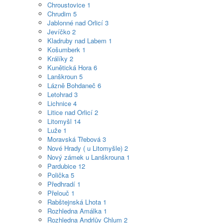
Chroustovice
1
Chrudim
5
Jablonné nad Orlicí
3
Jevíčko
2
Kladruby nad Labem
1
Košumberk
1
Králíky
2
Kunětická Hora
6
Lanškroun
5
Lázně Bohdaneč
6
Letohrad
3
Lichnice
4
Litice nad Orlicí
2
Litomyšl
14
Luže
1
Moravská Třebová
3
Nové Hrady ( u Litomyšle)
2
Nový zámek u Lanškrouna
1
Pardubice
12
Polička
5
Předhradí
1
Přelouč
1
Rabštejnská Lhota
1
Rozhledna Amálka
1
Rozhledna Andrlův Chlum
2