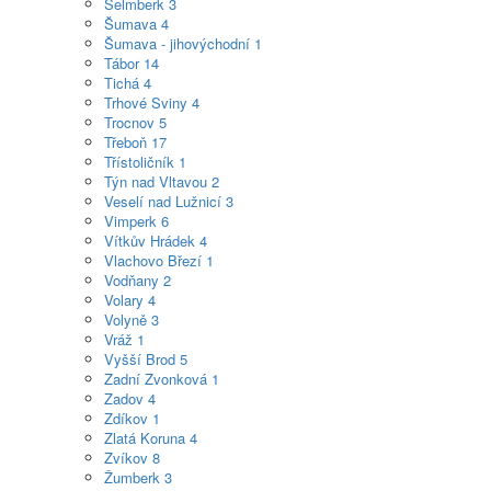
Šelmberk
3
Šumava
4
Šumava - jihovýchodní
1
Tábor
14
Tichá
4
Trhové Sviny
4
Trocnov
5
Třeboň
17
Třístoličník
1
Týn nad Vltavou
2
Veselí nad Lužnicí
3
Vimperk
6
Vítkův Hrádek
4
Vlachovo Březí
1
Vodňany
2
Volary
4
Volyně
3
Vráž
1
Vyšší Brod
5
Zadní Zvonková
1
Zadov
4
Zdíkov
1
Zlatá Koruna
4
Zvíkov
8
Žumberk
3