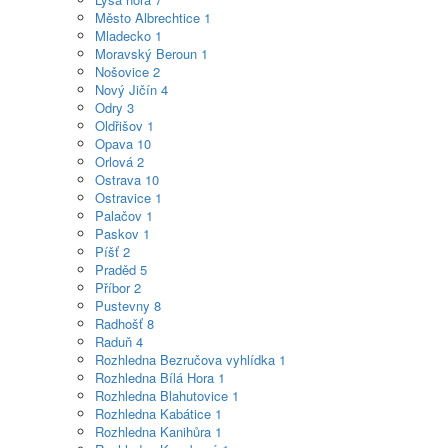
Město Albrechtice
1
Mladecko
1
Moravský Beroun
1
Nošovice
2
Nový Jičín
4
Odry
3
Oldřišov
1
Opava
10
Orlová
2
Ostrava
10
Ostravice
1
Palačov
1
Paskov
1
Píšť
2
Praděd
5
Příbor
2
Pustevny
8
Radhošť
8
Raduň
4
Rozhledna Bezručova vyhlídka
1
Rozhledna Bílá Hora
1
Rozhledna Blahutovice
1
Rozhledna Kabátice
1
Rozhledna Kanihůra
1