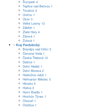
Šumperk
4
Teplice nad Bečvou
1
Tovačov
2
Uničov
1
Úsov
3
Velké Losiny
13
Zábřeh
1
Zlaté Hory
4
Žárová
1
Žulová
1
Kraj Pardubický
Brandýs nad Orlicí
3
Červená Voda
1
Česká Třebová
12
Dašice
1
Dolní Hedeč
1
Dolní Morava
2
Hedvičino údolí
1
Heřmanův Městec
3
Hlinsko
5
Holice
3
Horní Bradlo
1
Hrochův Týnec
1
Choceň
1
Choltice
1