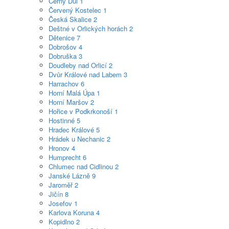
Černý Důl
1
Červený Kostelec
1
Česká Skalice
2
Deštné v Orlických horách
2
Dětenice
7
Dobrošov
4
Dobruška
3
Doudleby nad Orlicí
2
Dvůr Králové nad Labem
3
Harrachov
6
Horní Malá Úpa
1
Horní Maršov
2
Hořice v Podkrkonoší
1
Hostinné
5
Hradec Králové
5
Hrádek u Nechanic
2
Hronov
4
Humprecht
6
Chlumec nad Cidlinou
2
Janské Lázně
9
Jaroměř
2
Jičín
8
Josefov
1
Karlova Koruna
4
Kopidlno
2