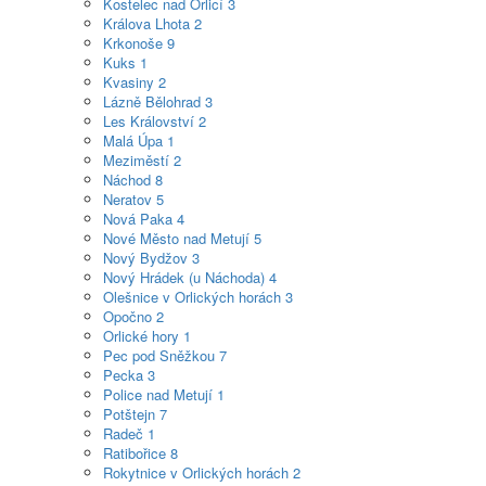
Kostelec nad Orlicí
3
Králova Lhota
2
Krkonoše
9
Kuks
1
Kvasiny
2
Lázně Bělohrad
3
Les Království
2
Malá Úpa
1
Meziměstí
2
Náchod
8
Neratov
5
Nová Paka
4
Nové Město nad Metují
5
Nový Bydžov
3
Nový Hrádek (u Náchoda)
4
Olešnice v Orlických horách
3
Opočno
2
Orlické hory
1
Pec pod Sněžkou
7
Pecka
3
Police nad Metují
1
Potštejn
7
Radeč
1
Ratibořice
8
Rokytnice v Orlických horách
2