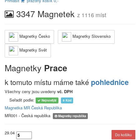
Přihlásit
prázdný košík 0,-
3347 Magnetek
z 1116 míst
Magnetky Česko
Magnetky Slovensko
Magnetky Svět
Magnetky
Prace
k tomuto místu máme také
pohlednice
Všechny ceny jsou uvedeny
vč. DPH
Seřadit podle:
Nejnovější
Kód
Magnetka MR Česká Republika
MR001 - Česká republika
Magnetky republika
29.04