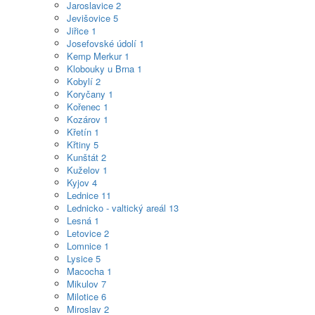
Jaroslavice
2
Jevišovice
5
Jiřice
1
Josefovské údolí
1
Kemp Merkur
1
Klobouky u Brna
1
Kobylí
2
Koryčany
1
Kořenec
1
Kozárov
1
Křetín
1
Křtiny
5
Kunštát
2
Kuželov
1
Kyjov
4
Lednice
11
Lednicko - valtický areál
13
Lesná
1
Letovice
2
Lomnice
1
Lysice
5
Macocha
1
Mikulov
7
Milotice
6
Miroslav
2