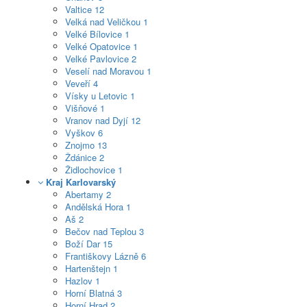
Valtice
12
Velká nad Veličkou
1
Velké Bílovice
1
Velké Opatovice
1
Velké Pavlovice
2
Veselí nad Moravou
1
Veveří
4
Vísky u Letovic
1
Višňové
1
Vranov nad Dyjí
12
Vyškov
6
Znojmo
13
Ždánice
2
Židlochovice
1
Kraj Karlovarský
Abertamy
2
Andělská Hora
1
Aš
2
Bečov nad Teplou
3
Boží Dar
15
Františkovy Lázně
6
Hartenštejn
1
Hazlov
1
Horní Blatná
3
Horní Hrad
2