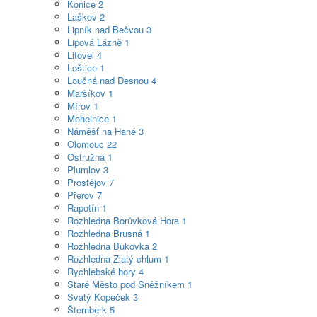
Konice
2
Laškov
2
Lipník nad Bečvou
3
Lipová Lázně
1
Litovel
4
Loštice
1
Loučná nad Desnou
4
Maršíkov
1
Mírov
1
Mohelnice
1
Náměšť na Hané
3
Olomouc
22
Ostružná
1
Plumlov
3
Prostějov
7
Přerov
7
Rapotín
1
Rozhledna Borůvková Hora
1
Rozhledna Brusná
1
Rozhledna Bukovka
2
Rozhledna Zlatý chlum
1
Rychlebské hory
4
Staré Město pod Sněžníkem
1
Svatý Kopeček
3
Šternberk
5