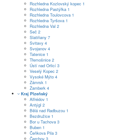
Rozhledna Kozlovský kopec
1
Rozhledna Pastýřka
1
Rozhledna Toulovcova
1
Rozhledna Tyršova
1
Rozhledna Val
2
Seč
2
Slatiňany
7
Svitavy
4
Svojanov
4
Tatenice
1
Třemošnice
2
Ústí nad Orlicí
3
Veselý Kopec
2
Vysoké Mýto
4
Zámrsk
1
Žamberk
4
Kraj Plzeňský
Alfrédov
1
Antýgl
2
Bělá nad Radbuzou
1
Bezdružice
1
Bor u Tachova
3
Buben
1
Čeňkova Pila
3
Čerchov
3