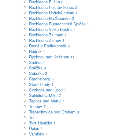
Rozhledna Eliška
2
Rozhledna Feistův kopec
2
Rozhledna Hořický chlum
1
Rozhledna Na Šibeníku
2
Rozhledna Ruprechtický Špičák
1
Rozhledna Velká Deštná
1
Rozhledna Žaltman
1
Rozhledna Žernov
1
Rtyně v Podkrkonoší
2
Rudník
1
Rychnov nad Kněžnou
11
Smiřice
1
Sněžka
9
Sobotka
2
Stachelberg
5
Staré Hrady
1
Svoboda nad Úpou
7
Špindlerův Mlýn
7
Teplice nad Metují
1
Trutnov
7
Třebechovice pod Orebem
3
Tuř
1
Tvrz Hanička
1
Úpice
4
Vamberk
1