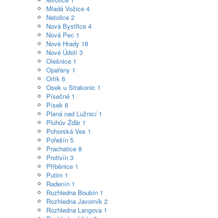
Mladá Vožice
4
Netolice
2
Nová Bystřice
4
Nová Pec
1
Nové Hrady
18
Nové Údolí
3
Olešnice
1
Opařany
1
Orlík
6
Osek u Strakonic
1
Písečné
1
Písek
8
Planá nad Lužnicí
1
Pluhův Žďár
1
Pohorská Ves
1
Pořešín
5
Prachatice
8
Protivín
3
Příběnice
1
Putim
1
Radenín
1
Rozhledna Boubín
1
Rozhledna Javorník
2
Rozhledna Langova
1