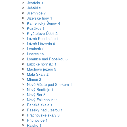
Jestřebí
1
Ještěd
2
Jilemnice
7
Jizerské hory
1
Kamenický Šenov
4
Kozákov
1
Kryštofovo Údolí
2
Lázně Kundratice
1
Lázně Libverda
6
Lemberk
2
Liberec
15
Lomnice nad Popelkou
5
Lužické hory (L)
1
Máchovo jezero
5
Malá Skála
2
Mimoň
2
Nové Město pod Smrkem
1
Nový Berštejn
1
Nový Bor
5
Nový Falkenburk
1
Panská skála
1
Paseky nad Jizerou
1
Prachovské skály
3
Příchovice
1
Ralsko
1