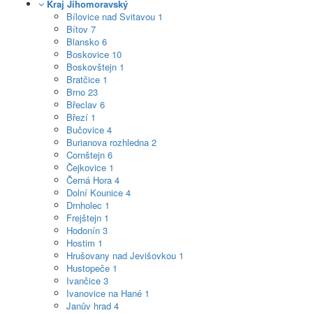
Kraj Jihomoravský
Bílovice nad Svitavou
1
Bítov
7
Blansko
6
Boskovice
10
Boskovštejn
1
Bratčice
1
Brno
23
Břeclav
6
Březí
1
Bučovice
4
Burianova rozhledna
2
Cornštejn
6
Čejkovice
1
Černá Hora
4
Dolní Kounice
4
Drnholec
1
Frejštejn
1
Hodonín
3
Hostim
1
Hrušovany nad Jevišovkou
1
Hustopeče
1
Ivančice
3
Ivanovice na Hané
1
Janův hrad
4