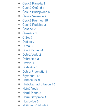
Česká Kanada
3
Česká Olešná
1
České Budějovice
6
České Velenice
2
Český Krumlov
15
Český Rudolec
3
Čestice
2
Čimelice
1
Čížová
1
Dačice
7
Dírná
3
Dívčí Kámen
4
Dobrá Voda
2
Dobronice
3
Dražíč
1
Drslavice
1
Dub u Prachatic
1
Frymburk
17
Helfenburk
3
Hluboká nad Vltavou
15
Hojná Voda
1
Horní Planá
5
Horní Stropnice
1
Hoslovice
3
Hoštice u Volyně
3