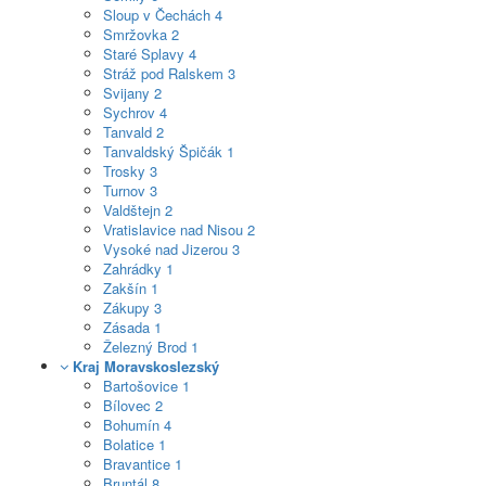
Sloup v Čechách
4
Smržovka
2
Staré Splavy
4
Stráž pod Ralskem
3
Svijany
2
Sychrov
4
Tanvald
2
Tanvaldský Špičák
1
Trosky
3
Turnov
3
Valdštejn
2
Vratislavice nad Nisou
2
Vysoké nad Jizerou
3
Zahrádky
1
Zakšín
1
Zákupy
3
Zásada
1
Železný Brod
1
Kraj Moravskoslezský
Bartošovice
1
Bílovec
2
Bohumín
4
Bolatice
1
Bravantice
1
Bruntál
8