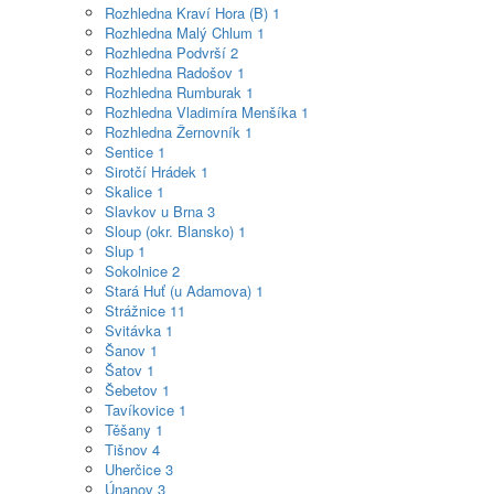
Rozhledna Kraví Hora (B)
1
Rozhledna Malý Chlum
1
Rozhledna Podvrší
2
Rozhledna Radošov
1
Rozhledna Rumburak
1
Rozhledna Vladimíra Menšíka
1
Rozhledna Žernovník
1
Sentice
1
Sirotčí Hrádek
1
Skalice
1
Slavkov u Brna
3
Sloup (okr. Blansko)
1
Slup
1
Sokolnice
2
Stará Huť (u Adamova)
1
Strážnice
11
Svitávka
1
Šanov
1
Šatov
1
Šebetov
1
Tavíkovice
1
Těšany
1
Tišnov
4
Uherčice
3
Únanov
3