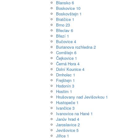
Blansko
6
Boskovice
10
Boskovštejn
1
Bratčice
1
Brno
23
Břeclav
6
Březí
1
Bučovice
4
Burianova rozhledna
2
Cornštejn
6
Čejkovice
1
Černá Hora
4
Dolní Kounice
4
Drnholec
1
Frejštejn
1
Hodonín
3
Hostim
1
Hrušovany nad Jevišovkou
1
Hustopeče
1
Ivančice
3
Ivanovice na Hané
1
Janův hrad
4
Jaroslavice
2
Jevišovice
5
Jiřice
1