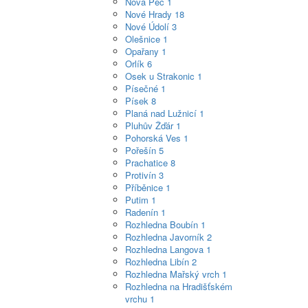
Nová Pec
1
Nové Hrady
18
Nové Údolí
3
Olešnice
1
Opařany
1
Orlík
6
Osek u Strakonic
1
Písečné
1
Písek
8
Planá nad Lužnicí
1
Pluhův Žďár
1
Pohorská Ves
1
Pořešín
5
Prachatice
8
Protivín
3
Příběnice
1
Putim
1
Radenín
1
Rozhledna Boubín
1
Rozhledna Javorník
2
Rozhledna Langova
1
Rozhledna Libín
2
Rozhledna Mařský vrch
1
Rozhledna na Hradišťském
vrchu
1