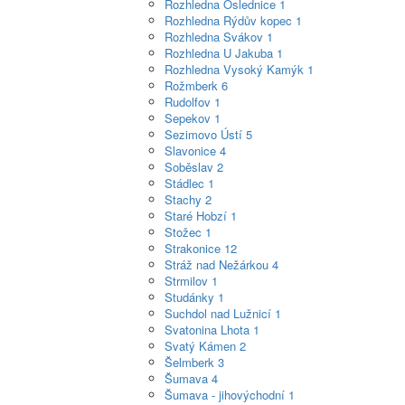
Rozhledna Oslednice
1
Rozhledna Rýdův kopec
1
Rozhledna Svákov
1
Rozhledna U Jakuba
1
Rozhledna Vysoký Kamýk
1
Rožmberk
6
Rudolfov
1
Sepekov
1
Sezimovo Ústí
5
Slavonice
4
Soběslav
2
Stádlec
1
Stachy
2
Staré Hobzí
1
Stožec
1
Strakonice
12
Stráž nad Nežárkou
4
Strmilov
1
Studánky
1
Suchdol nad Lužnicí
1
Svatonina Lhota
1
Svatý Kámen
2
Šelmberk
3
Šumava
4
Šumava - jihovýchodní
1