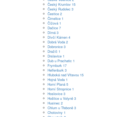
Český Krumlov
15
Český Rudolec
3
Čestice
2
Čimelice
1
Čížová
1
Dačice
7
Dírná
3
Dívčí Kámen
4
Dobrá Voda
2
Dobronice
3
Dražíč
1
Drslavice
1
Dub u Prachatic
1
Frymburk
17
Helfenburk
3
Hluboká nad Vltavou
15
Hojná Voda
1
Horní Planá
5
Horní Stropnice
1
Hoslovice
3
Hoštice u Volyně
3
Husinec
2
Chlum u Třeboně
3
Chotoviny
1