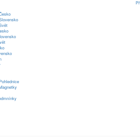
Př
 Česko
Slovensko
Svět
esko
lovensko
vět
sko
ovensko
m
y
Pohlednice
Magnetky
odmnínky