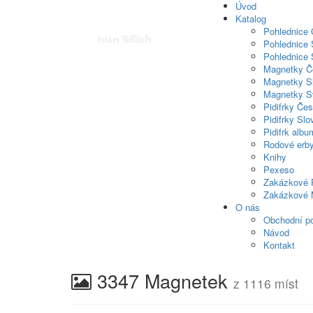
Úvod
Katalog
Pohlednice
Pohlednice 
Pohlednice 
Magnetky Č
Magnetky S
Magnetky S
Pidifrky Če
Pidifrky Sl
Pidifrk albu
Rodové erb
Knihy
Pexeso
Zakázkové 
Zakázkové 
O nás
Obchodní p
Návod
Kontakt
3347 Magnetek
z 1116 míst