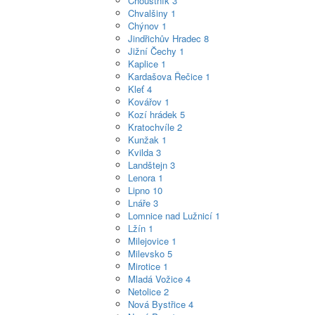
Choustník
3
Chvalšiny
1
Chýnov
1
Jindřichův Hradec
8
Jižní Čechy
1
Kaplice
1
Kardašova Řečice
1
Kleť
4
Kovářov
1
Kozí hrádek
5
Kratochvíle
2
Kunžak
1
Kvilda
3
Landštejn
3
Lenora
1
Lipno
10
Lnáře
3
Lomnice nad Lužnicí
1
Lžín
1
Milejovice
1
Milevsko
5
Mirotice
1
Mladá Vožice
4
Netolice
2
Nová Bystřice
4