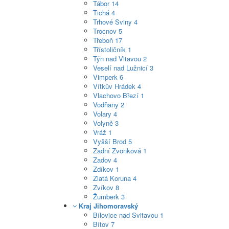
Tábor
14
Tichá
4
Trhové Sviny
4
Trocnov
5
Třeboň
17
Třístoličník
1
Týn nad Vltavou
2
Veselí nad Lužnicí
3
Vimperk
6
Vítkův Hrádek
4
Vlachovo Březí
1
Vodňany
2
Volary
4
Volyně
3
Vráž
1
Vyšší Brod
5
Zadní Zvonková
1
Zadov
4
Zdíkov
1
Zlatá Koruna
4
Zvíkov
8
Žumberk
3
Kraj Jihomoravský
Bílovice nad Svitavou
1
Bítov
7