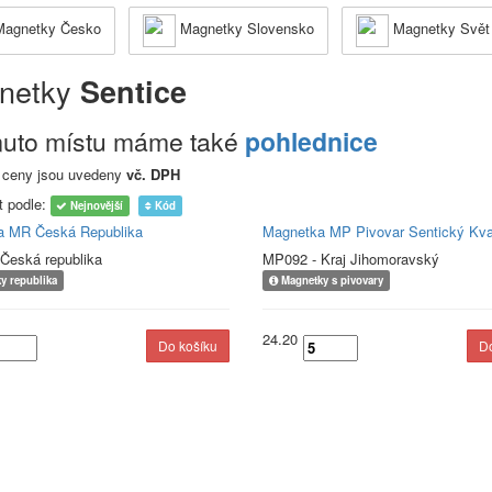
agnetky Česko
Magnetky Slovensko
Magnetky Svět
netky
Sentice
muto místu máme také
pohlednice
 ceny jsou uvedeny
vč. DPH
t podle:
Nejnovější
Kód
a MR Česká Republika
Magnetka MP Pivovar Sentický Kv
 Česká republika
MP092 - Kraj Jihomoravský
y republika
Magnetky s pivovary
24.20