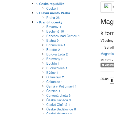
Česká republika
M
Česko
1
Hlavní město Praha
Praha
28
Mag
Kraj Jihočeský
Bavorov
1
k to
Bechyně
10
Benešov nad Černou
1
Blatná
9
Všechny
Bohumilice
1
Seřadi
Borotín
2
Magnetk
Borová Lada
2
Borovany
2
MR001 -
Boubín
1
Magnetk
Budíškovice
1
Býšov
1
Cuknštejn
2
29.04
Čekanice
1
Černá v Pošumaví
1
Černice
1
Červená Lhota
6
Česká Kanada
3
Česká Olešná
1
České Budějovice
6
České Velenice
2