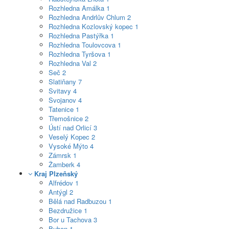
Rozhledna Amálka
1
Rozhledna Andrlův Chlum
2
Rozhledna Kozlovský kopec
1
Rozhledna Pastýřka
1
Rozhledna Toulovcova
1
Rozhledna Tyršova
1
Rozhledna Val
2
Seč
2
Slatiňany
7
Svitavy
4
Svojanov
4
Tatenice
1
Třemošnice
2
Ústí nad Orlicí
3
Veselý Kopec
2
Vysoké Mýto
4
Zámrsk
1
Žamberk
4
Kraj Plzeňský
Alfrédov
1
Antýgl
2
Bělá nad Radbuzou
1
Bezdružice
1
Bor u Tachova
3
Buben
1