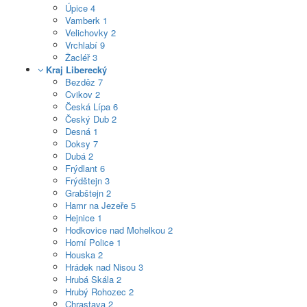
Úpice
4
Vamberk
1
Velichovky
2
Vrchlabí
9
Žacléř
3
Kraj Liberecký
Bezděz
7
Cvikov
2
Česká Lípa
6
Český Dub
2
Desná
1
Doksy
7
Dubá
2
Frýdlant
6
Frýdštejn
3
Grabštejn
2
Hamr na Jezeře
5
Hejnice
1
Hodkovice nad Mohelkou
2
Horní Police
1
Houska
2
Hrádek nad Nisou
3
Hrubá Skála
2
Hrubý Rohozec
2
Chrastava
2