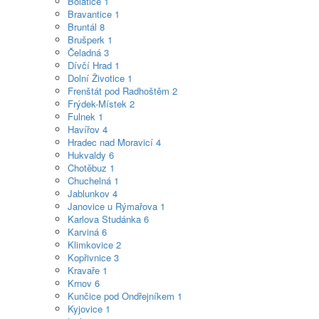
Bolatice
1
Bravantice
1
Bruntál
8
Brušperk
1
Čeladná
3
Dívčí Hrad
1
Dolní Životice
1
Frenštát pod Radhoštěm
2
Frýdek-Místek
2
Fulnek
1
Havířov
4
Hradec nad Moravicí
4
Hukvaldy
6
Chotěbuz
1
Chuchelná
1
Jablunkov
4
Janovice u Rýmařova
1
Karlova Studánka
6
Karviná
6
Klimkovice
2
Kopřivnice
3
Kravaře
1
Krnov
6
Kunčice pod Ondřejníkem
1
Kyjovice
1