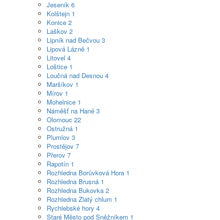
Jeseník
6
Kolštejn
1
Konice
2
Laškov
2
Lipník nad Bečvou
3
Lipová Lázně
1
Litovel
4
Loštice
1
Loučná nad Desnou
4
Maršíkov
1
Mírov
1
Mohelnice
1
Náměšť na Hané
3
Olomouc
22
Ostružná
1
Plumlov
3
Prostějov
7
Přerov
7
Rapotín
1
Rozhledna Borůvková Hora
1
Rozhledna Brusná
1
Rozhledna Bukovka
2
Rozhledna Zlatý chlum
1
Rychlebské hory
4
Staré Město pod Sněžníkem
1