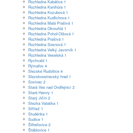
Rozhledna Kabátice
1
Rozhledna Kanihůra
1
Rozhledna Kozubová
1
Rozhledna Kudlichova
1
Rozhledna Malá Prašivá
1
Rozhledna Okrouhlá
1
Rozhledna Pohoř-Olšová
1
Rozhledna Prašivá
1
Rozhledna Sosnová
1
Rozhledna Velký Javorník
1
Rozhledna Veselská
1
Rychvald
1
Rýmařov
4
Slezské Rudoltice
4
Slezskoostravský hrad
1
Sovinec
2
Stará Ves nad Ondřejnicí
2
Staré Hamry
1
Starý Jičín
2
Stezka Valaška
1
Střítež
1
Studénka
1
Sudice
1
Šilheřovice
2
Štáblovice
1