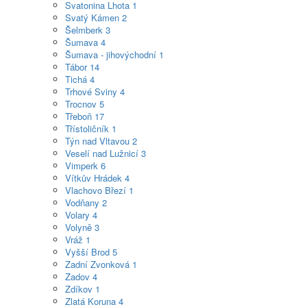
Svatonina Lhota
1
Svatý Kámen
2
Šelmberk
3
Šumava
4
Šumava - jihovýchodní
1
Tábor
14
Tichá
4
Trhové Sviny
4
Trocnov
5
Třeboň
17
Třístoličník
1
Týn nad Vltavou
2
Veselí nad Lužnicí
3
Vimperk
6
Vítkův Hrádek
4
Vlachovo Březí
1
Vodňany
2
Volary
4
Volyně
3
Vráž
1
Vyšší Brod
5
Zadní Zvonková
1
Zadov
4
Zdíkov
1
Zlatá Koruna
4