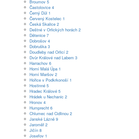
Broumov
5
Častolovice
4
Černý Důl
1
Červený Kostelec
1
Česká Skalice
2
Deštné v Orlických horách
2
Dětenice
7
Dobrošov
4
Dobruška
3
Doudleby nad Orlicí
2
Dvůr Králové nad Labem
3
Harrachov
6
Horní Malá Úpa
1
Horní Maršov
2
Hořice v Podkrkonoší
1
Hostinné
5
Hradec Králové
5
Hrádek u Nechanic
2
Hronov
4
Humprecht
6
Chlumec nad Cidlinou
2
Janské Lázně
9
Jaroměř
2
Jičín
8
Josefov
1