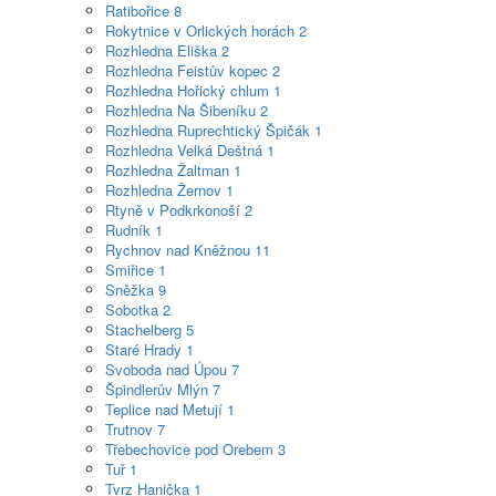
Ratibořice
8
Rokytnice v Orlických horách
2
Rozhledna Eliška
2
Rozhledna Feistův kopec
2
Rozhledna Hořický chlum
1
Rozhledna Na Šibeníku
2
Rozhledna Ruprechtický Špičák
1
Rozhledna Velká Deštná
1
Rozhledna Žaltman
1
Rozhledna Žernov
1
Rtyně v Podkrkonoší
2
Rudník
1
Rychnov nad Kněžnou
11
Smiřice
1
Sněžka
9
Sobotka
2
Stachelberg
5
Staré Hrady
1
Svoboda nad Úpou
7
Špindlerův Mlýn
7
Teplice nad Metují
1
Trutnov
7
Třebechovice pod Orebem
3
Tuř
1
Tvrz Hanička
1