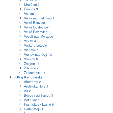
Uherčice
3
Únanov
3
Valtice
12
Velká nad Veličkou
1
Velké Bílovice
1
Velké Opatovice
1
Velké Pavlovice
2
Veselí nad Moravou
1
Veveří
4
Vísky u Letovic
1
Višňové
1
Vranov nad Dyjí
12
Vyškov
6
Znojmo
13
Ždánice
2
Židlochovice
1
Kraj Karlovarský
Abertamy
2
Andělská Hora
1
Aš
2
Bečov nad Teplou
3
Boží Dar
15
Františkovy Lázně
6
Hartenštejn
1