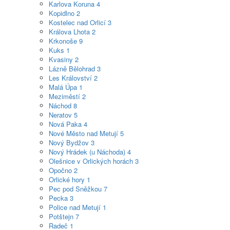
Karlova Koruna
4
Kopidlno
2
Kostelec nad Orlicí
3
Králova Lhota
2
Krkonoše
9
Kuks
1
Kvasiny
2
Lázně Bělohrad
3
Les Království
2
Malá Úpa
1
Meziměstí
2
Náchod
8
Neratov
5
Nová Paka
4
Nové Město nad Metují
5
Nový Bydžov
3
Nový Hrádek (u Náchoda)
4
Olešnice v Orlických horách
3
Opočno
2
Orlické hory
1
Pec pod Sněžkou
7
Pecka
3
Police nad Metují
1
Potštejn
7
Radeč
1