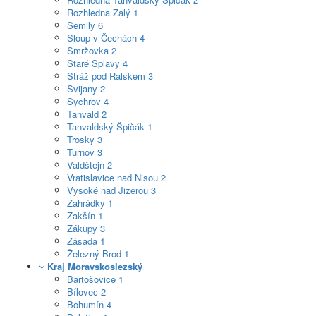
Rozhledna Žalý
1
Semily
6
Sloup v Čechách
4
Smržovka
2
Staré Splavy
4
Stráž pod Ralskem
3
Svijany
2
Sychrov
4
Tanvald
2
Tanvaldský Špičák
1
Trosky
3
Turnov
3
Valdštejn
2
Vratislavice nad Nisou
2
Vysoké nad Jizerou
3
Zahrádky
1
Zakšín
1
Zákupy
3
Zásada
1
Železný Brod
1
Kraj Moravskoslezský
Bartošovice
1
Bílovec
2
Bohumín
4