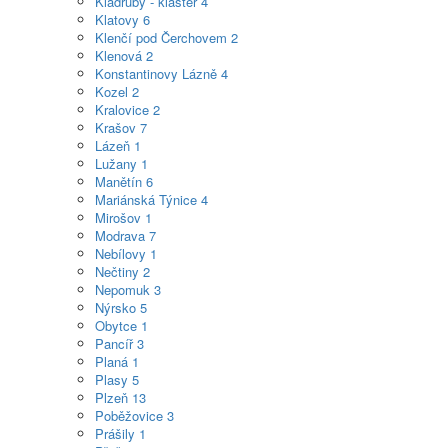
Kladruby - klášter
4
Klatovy
6
Klenčí pod Čerchovem
2
Klenová
2
Konstantinovy Lázně
4
Kozel
2
Kralovice
2
Krašov
7
Lázeň
1
Lužany
1
Manětín
6
Mariánská Týnice
4
Mirošov
1
Modrava
7
Nebílovy
1
Nečtiny
2
Nepomuk
3
Nýrsko
5
Obytce
1
Pancíř
3
Planá
1
Plasy
5
Plzeň
13
Poběžovice
3
Prášily
1