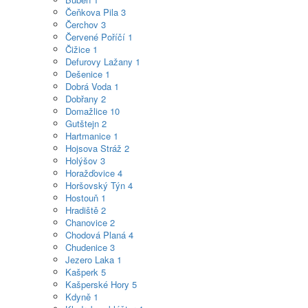
Čeňkova Pila
3
Čerchov
3
Červené Poříčí
1
Čižice
1
Defurovy Lažany
1
Dešenice
1
Dobrá Voda
1
Dobřany
2
Domažlice
10
Gutštejn
2
Hartmanice
1
Hojsova Stráž
2
Holýšov
3
Horažďovice
4
Horšovský Týn
4
Hostouň
1
Hradiště
2
Chanovice
2
Chodová Planá
4
Chudenice
3
Jezero Laka
1
Kašperk
5
Kašperské Hory
5
Kdyně
1