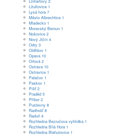
Linhartovy
2
Litultovice
1
Lysá hora
7
Město Albrechtice
1
Mladecko
1
Moravský Beroun
1
Nošovice
2
Nový Jičín
4
Odry
3
Oldřišov
1
Opava
10
Orlová
2
Ostrava
10
Ostravice
1
Palačov
1
Paskov
1
Píšť
2
Praděd
5
Příbor
2
Pustevny
8
Radhošť
8
Raduň
4
Rozhledna Bezručova vyhlídka
1
Rozhledna Bílá Hora
1
Rozhledna Blahutovice
1