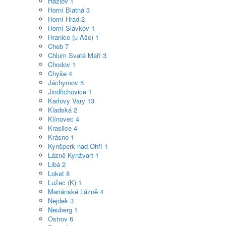
Hazlov
1
Horní Blatná
3
Horní Hrad
2
Horní Slavkov
1
Hranice (u Aše)
1
Cheb
7
Chlum Svaté Maří
3
Chodov
1
Chyše
4
Jáchymov
5
Jindřichovice
1
Karlovy Vary
13
Kladská
2
Klínovec
4
Kraslice
4
Krásno
1
Kynšperk nad Ohří
1
Lázně Kynžvart
1
Libá
2
Loket
8
Lužec (K)
1
Mariánské Lázně
4
Nejdek
3
Neuberg
1
Ostrov
6