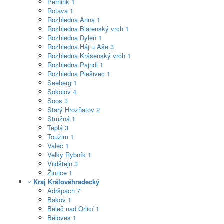
Pernink
1
Rotava
1
Rozhledna Anna
1
Rozhledna Blatenský vrch
1
Rozhledna Dyleň
1
Rozhledna Háj u Aše
3
Rozhledna Krásenský vrch
1
Rozhledna Pajndl
1
Rozhledna Plešivec
1
Seeberg
1
Sokolov
4
Soos
3
Starý Hrozňatov
2
Stružná
1
Teplá
3
Toužim
1
Valeč
1
Velký Rybník
1
Vildštejn
3
Žlutice
1
Kraj Královéhradecký
Adršpach
7
Bakov
1
Běleč nad Orlicí
1
Běloves
1