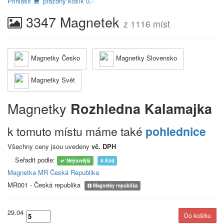
Přihlásit
prázdný košík 0,-
3347 Magnetek
z 1116 míst
Magnetky Česko
Magnetky Slovensko
Magnetky Svět
Magnetky
Rozhledna Kalamajka
k tomuto místu máme také
pohlednice
Všechny ceny jsou uvedeny
vč. DPH
Seřadit podle:
Nejnovější
Kód
Magnetka MR Česká Republika
MR001 - Česká republika
Magnetky republika
29.04