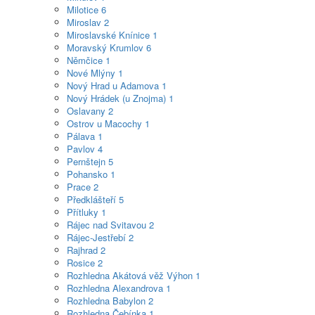
Milotice
6
Miroslav
2
Miroslavské Knínice
1
Moravský Krumlov
6
Němčice
1
Nové Mlýny
1
Nový Hrad u Adamova
1
Nový Hrádek (u Znojma)
1
Oslavany
2
Ostrov u Macochy
1
Pálava
1
Pavlov
4
Pernštejn
5
Pohansko
1
Prace
2
Předklášteří
5
Přítluky
1
Rájec nad Svitavou
2
Rájec-Jestřebí
2
Rajhrad
2
Rosice
2
Rozhledna Akátová věž Výhon
1
Rozhledna Alexandrova
1
Rozhledna Babylon
2
Rozhledna Čebínka
1