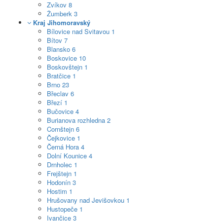
Zvíkov
8
Žumberk
3
Kraj Jihomoravský
Bílovice nad Svitavou
1
Bítov
7
Blansko
6
Boskovice
10
Boskovštejn
1
Bratčice
1
Brno
23
Břeclav
6
Březí
1
Bučovice
4
Burianova rozhledna
2
Cornštejn
6
Čejkovice
1
Černá Hora
4
Dolní Kounice
4
Drnholec
1
Frejštejn
1
Hodonín
3
Hostim
1
Hrušovany nad Jevišovkou
1
Hustopeče
1
Ivančice
3