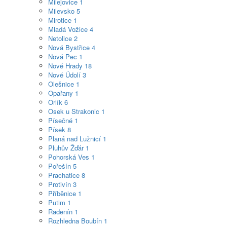
Milejovice
1
Milevsko
5
Mirotice
1
Mladá Vožice
4
Netolice
2
Nová Bystřice
4
Nová Pec
1
Nové Hrady
18
Nové Údolí
3
Olešnice
1
Opařany
1
Orlík
6
Osek u Strakonic
1
Písečné
1
Písek
8
Planá nad Lužnicí
1
Pluhův Žďár
1
Pohorská Ves
1
Pořešín
5
Prachatice
8
Protivín
3
Příběnice
1
Putim
1
Radenín
1
Rozhledna Boubín
1