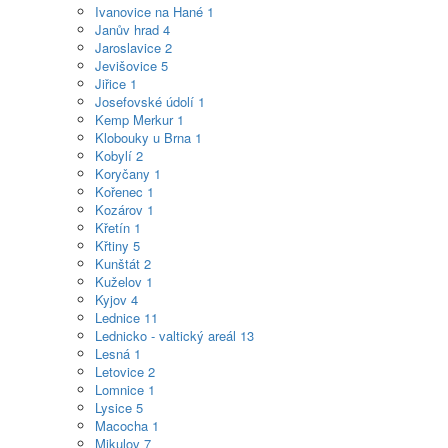
Ivanovice na Hané
1
Janův hrad
4
Jaroslavice
2
Jevišovice
5
Jiřice
1
Josefovské údolí
1
Kemp Merkur
1
Klobouky u Brna
1
Kobylí
2
Koryčany
1
Kořenec
1
Kozárov
1
Křetín
1
Křtiny
5
Kunštát
2
Kuželov
1
Kyjov
4
Lednice
11
Lednicko - valtický areál
13
Lesná
1
Letovice
2
Lomnice
1
Lysice
5
Macocha
1
Mikulov
7