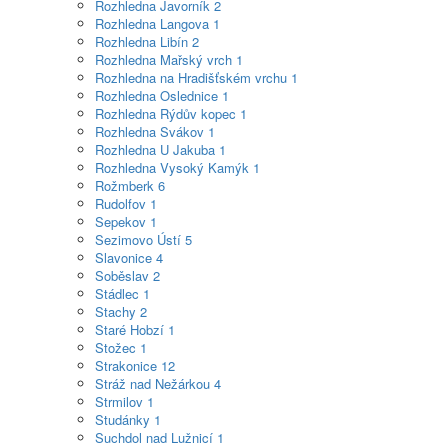
Rozhledna Javorník
2
Rozhledna Langova
1
Rozhledna Libín
2
Rozhledna Mařský vrch
1
Rozhledna na Hradišťském vrchu
1
Rozhledna Oslednice
1
Rozhledna Rýdův kopec
1
Rozhledna Svákov
1
Rozhledna U Jakuba
1
Rozhledna Vysoký Kamýk
1
Rožmberk
6
Rudolfov
1
Sepekov
1
Sezimovo Ústí
5
Slavonice
4
Soběslav
2
Stádlec
1
Stachy
2
Staré Hobzí
1
Stožec
1
Strakonice
12
Stráž nad Nežárkou
4
Strmilov
1
Studánky
1
Suchdol nad Lužnicí
1