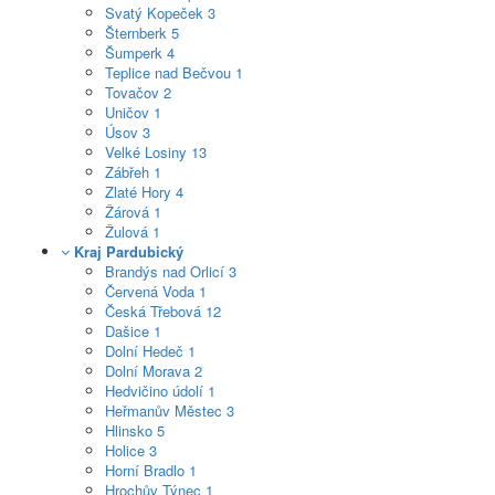
Svatý Kopeček
3
Šternberk
5
Šumperk
4
Teplice nad Bečvou
1
Tovačov
2
Uničov
1
Úsov
3
Velké Losiny
13
Zábřeh
1
Zlaté Hory
4
Žárová
1
Žulová
1
Kraj Pardubický
Brandýs nad Orlicí
3
Červená Voda
1
Česká Třebová
12
Dašice
1
Dolní Hedeč
1
Dolní Morava
2
Hedvičino údolí
1
Heřmanův Městec
3
Hlinsko
5
Holice
3
Horní Bradlo
1
Hrochův Týnec
1