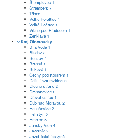
Štemplovec
1
Štramberk
7
Třinec
1
Velké Heraltice
1
Velké Hoštice
1
Vrbno pod Pradědem
1
Ženklava
1
Kraj Olomoucký
Bílá Voda
1
Bludov
2
Bouzov
4
Branná
1
Buková
1
Čechy pod Kosířem
1
Dalimilova rozhledna
1
Dlouhé stráně
2
Drahanovice
2
Dřevohostice
1
Dub nad Moravou
2
Hanušovice
2
Helfštýn
5
Hranice
5
Jánský Vrch
4
Javorník
2
Javoříčské jeskyně
1