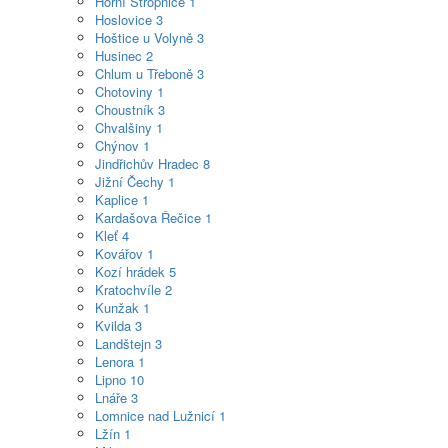
Horní Stropnice
1
Hoslovice
3
Hoštice u Volyně
3
Husinec
2
Chlum u Třeboně
3
Chotoviny
1
Choustník
3
Chvalšiny
1
Chýnov
1
Jindřichův Hradec
8
Jižní Čechy
1
Kaplice
1
Kardašova Řečice
1
Kleť
4
Kovářov
1
Kozí hrádek
5
Kratochvíle
2
Kunžak
1
Kvilda
3
Landštejn
3
Lenora
1
Lipno
10
Lnáře
3
Lomnice nad Lužnicí
1
Lžín
1