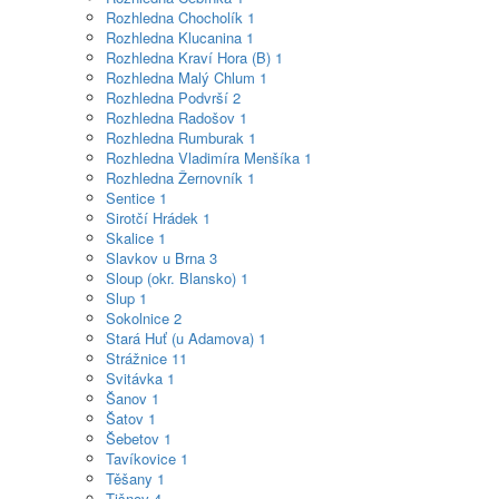
Rozhledna Chocholík
1
Rozhledna Klucanina
1
Rozhledna Kraví Hora (B)
1
Rozhledna Malý Chlum
1
Rozhledna Podvrší
2
Rozhledna Radošov
1
Rozhledna Rumburak
1
Rozhledna Vladimíra Menšíka
1
Rozhledna Žernovník
1
Sentice
1
Sirotčí Hrádek
1
Skalice
1
Slavkov u Brna
3
Sloup (okr. Blansko)
1
Slup
1
Sokolnice
2
Stará Huť (u Adamova)
1
Strážnice
11
Svitávka
1
Šanov
1
Šatov
1
Šebetov
1
Tavíkovice
1
Těšany
1
Tišnov
4