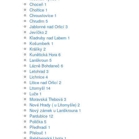
Choceň
1
Choltice
1
Chroustovice
1
Chrudim
5
Jablonné nad Orlicí
3
Jevíčko
2
Kladruby nad Labem
1
Košumberk
1
Králíky
2
Kunětická Hora
6
Lanškroun
5
Lázně Bohdaneč
6
Letohrad
3
Lichnice
4
Litice nad Orlicí
2
Litomyšl
14
Luže
1
Moravská Třebová
3
Nové Hrady ( u Litomyšle)
2
Nový zámek u Lanškrouna
1
Pardubice
12
Polička
5
Předhradí
1
Přelouč
1
Rabštejnská Lhota
1