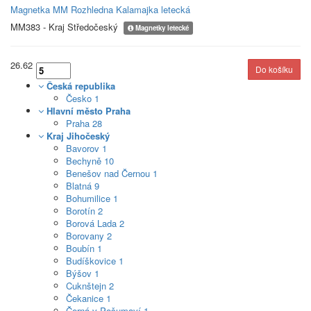
Magnetka MM Rozhledna Kalamajka letecká
MM383 - Kraj Středočeský
Magnetky letecké
26.62
Česká republika
Česko
1
Hlavní město Praha
Praha
28
Kraj Jihočeský
Bavorov
1
Bechyně
10
Benešov nad Černou
1
Blatná
9
Bohumilice
1
Borotín
2
Borová Lada
2
Borovany
2
Boubín
1
Budíškovice
1
Býšov
1
Cuknštejn
2
Čekanice
1
Černá v Pošumaví
1