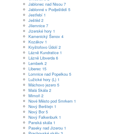
Jablonec nad Nisou
7
Jablonné v Podještědí
5
Jestřebí
1
Ještěd
2
Jilemnice
7
Jizerské hory
1
Kamenický Šenov
4
Kozákov
1
Kryštofovo Údolí
2
Lázně Kundratice
1
Lázně Libverda
6
Lemberk
2
Liberec
15
Lomnice nad Popelkou
5
Lužické hory (L)
1
Máchovo jezero
5
Malá Skála
2
Mimoň
2
Nové Město pod Smrkem
1
Nový Berštejn
1
Nový Bor
5
Nový Falkenburk
1
Panská skála
1
Paseky nad Jizerou
1
Prachovské skály
3