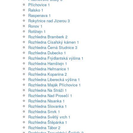
Příchovice
1
Ralsko
1
Raspenava
1
Rokytnice nad Jizerou
3
Ronov
1
Rotštejn
1
Rozhledna Bramberk
2
Rozhledna Císařský kámen
1
Rozhledna Černá Studnice
3
Rozhledna Dubecko
1
Rozhledna Frýdlantská výšina
1
Rozhledna Hamštejn
1
Rozhledna Heřmanice
1
Rozhledna Kopanina
2
Rozhledna Liberecká výšina
1
Rozhledna Maják Příchovice
1
Rozhledna Na Stráži
1
Rozhledna Nad Prosečí
1
Rozhledna Nisanka
1
Rozhledna Slovanka
1
Rozhledna Smrk
1
Rozhledna Světlý vrch
1
Rozhledna Štěpánka
1
Rozhledna Tábor
2
Rozhledna Tanvaldský Špičák
2