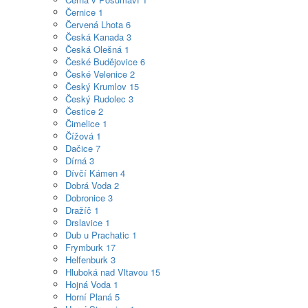
Černice
1
Červená Lhota
6
Česká Kanada
3
Česká Olešná
1
České Budějovice
6
České Velenice
2
Český Krumlov
15
Český Rudolec
3
Čestice
2
Čimelice
1
Čížová
1
Dačice
7
Dírná
3
Dívčí Kámen
4
Dobrá Voda
2
Dobronice
3
Dražíč
1
Drslavice
1
Dub u Prachatic
1
Frymburk
17
Helfenburk
3
Hluboká nad Vltavou
15
Hojná Voda
1
Horní Planá
5