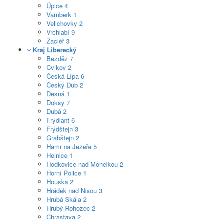
Úpice
4
Vamberk
1
Velichovky
2
Vrchlabí
9
Žacléř
3
Kraj Liberecký
Bezděz
7
Cvikov
2
Česká Lípa
6
Český Dub
2
Desná
1
Doksy
7
Dubá
2
Frýdlant
6
Frýdštejn
3
Grabštejn
2
Hamr na Jezeře
5
Hejnice
1
Hodkovice nad Mohelkou
2
Horní Police
1
Houska
2
Hrádek nad Nisou
3
Hrubá Skála
2
Hrubý Rohozec
2
Chrastava
2