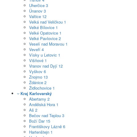
Uherčice
3
Únanov
3
Valtice
12
Velká nad Veličkou
1
Velké Bílovice
1
Velké Opatovice
1
Velké Pavlovice
2
Veselí nad Moravou
1
Veveří
4
Vísky u Letovic
1
Višňové
1
Vranov nad Dyjí
12
Vyškov
6
Znojmo
13
Ždánice
2
Židlochovice
1
Kraj Karlovarský
Abertamy
2
Andělská Hora
1
Aš
2
Bečov nad Teplou
3
Boží Dar
15
Františkovy Lázně
6
Hartenštejn
1