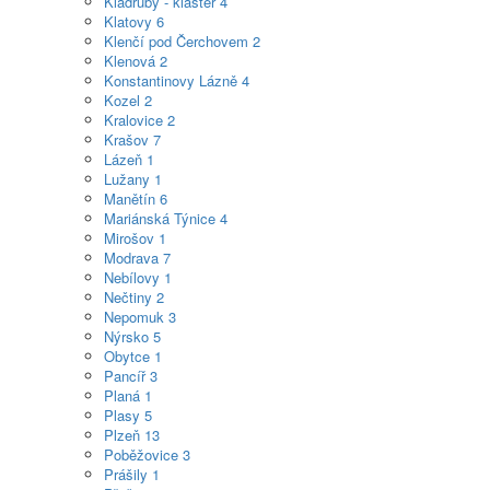
Kladruby - klášter
4
Klatovy
6
Klenčí pod Čerchovem
2
Klenová
2
Konstantinovy Lázně
4
Kozel
2
Kralovice
2
Krašov
7
Lázeň
1
Lužany
1
Manětín
6
Mariánská Týnice
4
Mirošov
1
Modrava
7
Nebílovy
1
Nečtiny
2
Nepomuk
3
Nýrsko
5
Obytce
1
Pancíř
3
Planá
1
Plasy
5
Plzeň
13
Poběžovice
3
Prášily
1