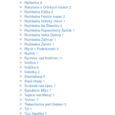
Ratibořice
8
Rokytnice v Orlických horách
2
Rozhledna Eliška
2
Rozhledna Feistův kopec
2
Rozhledna Hořický chlum
1
Rozhledna Na Šibeníku
2
Rozhledna Ruprechtický Špičák
1
Rozhledna Velká Deštná
1
Rozhledna Žaltman
1
Rozhledna Žernov
1
Rtyně v Podkrkonoší
2
Rudník
1
Rychnov nad Kněžnou
11
Smiřice
1
Sněžka
9
Sobotka
2
Stachelberg
5
Staré Hrady
1
Svoboda nad Úpou
7
Špindlerův Mlýn
7
Teplice nad Metují
1
Trutnov
7
Třebechovice pod Orebem
3
Tuř
1
Tvrz Hanička
1