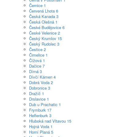
Černice
1
Červená Lhota
6
Česká Kanada
3
Česká Olešná
1
České Budějovice
6
České Velenice
2
Český Krumlov
15
Český Rudolec
3
Čestice
2
Čimelice
1
Čížová
1
Dačice
7
Dírná
3
Dívčí Kámen
4
Dobrá Voda
2
Dobronice
3
Dražíč
1
Drslavice
1
Dub u Prachatic
1
Frymburk
17
Helfenburk
3
Hluboká nad Vltavou
15
Hojná Voda
1
Horní Planá
5