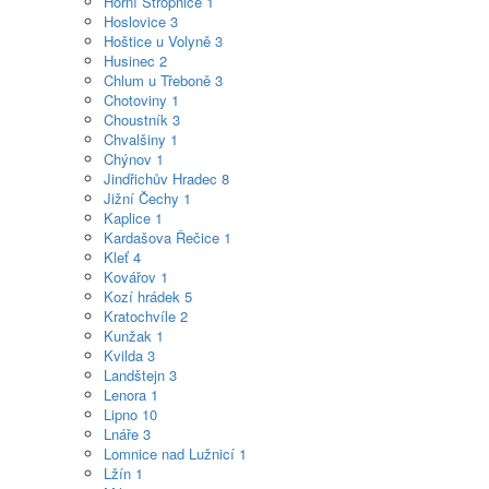
Horní Stropnice
1
Hoslovice
3
Hoštice u Volyně
3
Husinec
2
Chlum u Třeboně
3
Chotoviny
1
Choustník
3
Chvalšiny
1
Chýnov
1
Jindřichův Hradec
8
Jižní Čechy
1
Kaplice
1
Kardašova Řečice
1
Kleť
4
Kovářov
1
Kozí hrádek
5
Kratochvíle
2
Kunžak
1
Kvilda
3
Landštejn
3
Lenora
1
Lipno
10
Lnáře
3
Lomnice nad Lužnicí
1
Lžín
1