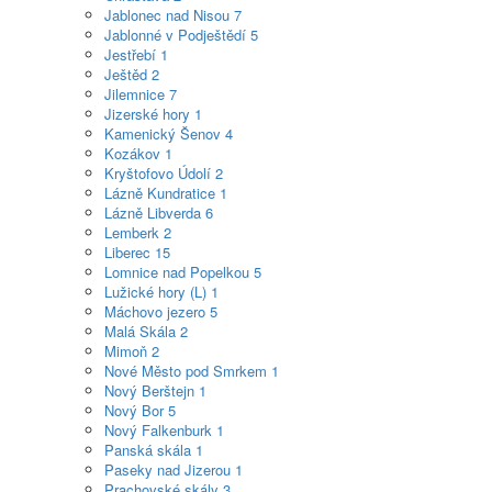
Jablonec nad Nisou
7
Jablonné v Podještědí
5
Jestřebí
1
Ještěd
2
Jilemnice
7
Jizerské hory
1
Kamenický Šenov
4
Kozákov
1
Kryštofovo Údolí
2
Lázně Kundratice
1
Lázně Libverda
6
Lemberk
2
Liberec
15
Lomnice nad Popelkou
5
Lužické hory (L)
1
Máchovo jezero
5
Malá Skála
2
Mimoň
2
Nové Město pod Smrkem
1
Nový Berštejn
1
Nový Bor
5
Nový Falkenburk
1
Panská skála
1
Paseky nad Jizerou
1
Prachovské skály
3