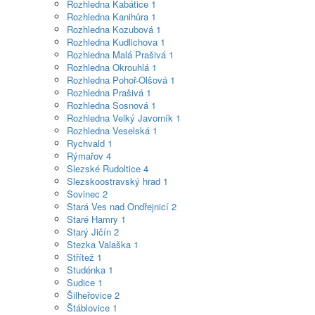
Rozhledna Kabátice
1
Rozhledna Kanihůra
1
Rozhledna Kozubová
1
Rozhledna Kudlichova
1
Rozhledna Malá Prašivá
1
Rozhledna Okrouhlá
1
Rozhledna Pohoř-Olšová
1
Rozhledna Prašivá
1
Rozhledna Sosnová
1
Rozhledna Velký Javorník
1
Rozhledna Veselská
1
Rychvald
1
Rýmařov
4
Slezské Rudoltice
4
Slezskoostravský hrad
1
Sovinec
2
Stará Ves nad Ondřejnicí
2
Staré Hamry
1
Starý Jičín
2
Stezka Valaška
1
Střítež
1
Studénka
1
Sudice
1
Šilheřovice
2
Štáblovice
1