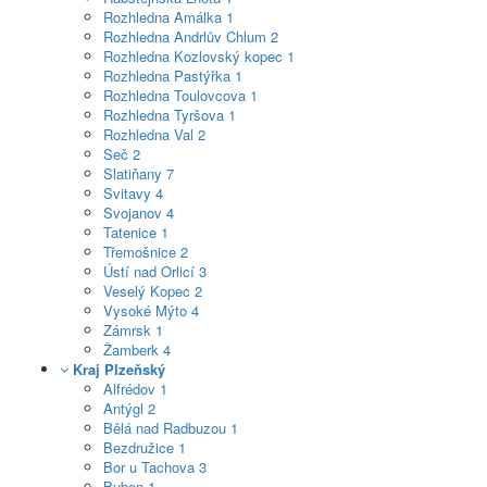
Rozhledna Amálka
1
Rozhledna Andrlův Chlum
2
Rozhledna Kozlovský kopec
1
Rozhledna Pastýřka
1
Rozhledna Toulovcova
1
Rozhledna Tyršova
1
Rozhledna Val
2
Seč
2
Slatiňany
7
Svitavy
4
Svojanov
4
Tatenice
1
Třemošnice
2
Ústí nad Orlicí
3
Veselý Kopec
2
Vysoké Mýto
4
Zámrsk
1
Žamberk
4
Kraj Plzeňský
Alfrédov
1
Antýgl
2
Bělá nad Radbuzou
1
Bezdružice
1
Bor u Tachova
3
Buben
1