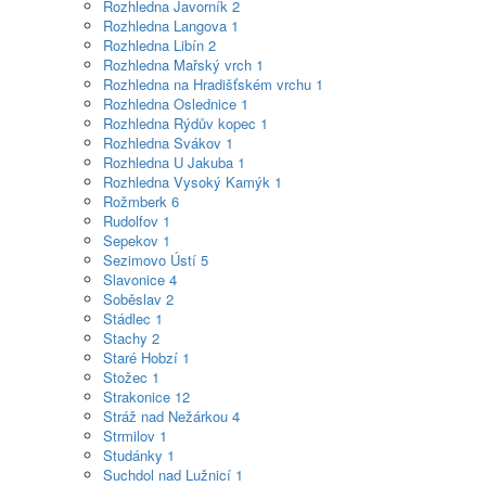
Rozhledna Javorník
2
Rozhledna Langova
1
Rozhledna Libín
2
Rozhledna Mařský vrch
1
Rozhledna na Hradišťském vrchu
1
Rozhledna Oslednice
1
Rozhledna Rýdův kopec
1
Rozhledna Svákov
1
Rozhledna U Jakuba
1
Rozhledna Vysoký Kamýk
1
Rožmberk
6
Rudolfov
1
Sepekov
1
Sezimovo Ústí
5
Slavonice
4
Soběslav
2
Stádlec
1
Stachy
2
Staré Hobzí
1
Stožec
1
Strakonice
12
Stráž nad Nežárkou
4
Strmilov
1
Studánky
1
Suchdol nad Lužnicí
1