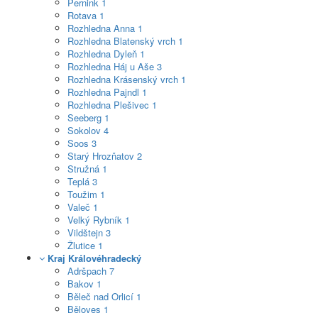
Pernink
1
Rotava
1
Rozhledna Anna
1
Rozhledna Blatenský vrch
1
Rozhledna Dyleň
1
Rozhledna Háj u Aše
3
Rozhledna Krásenský vrch
1
Rozhledna Pajndl
1
Rozhledna Plešivec
1
Seeberg
1
Sokolov
4
Soos
3
Starý Hrozňatov
2
Stružná
1
Teplá
3
Toužim
1
Valeč
1
Velký Rybník
1
Vildštejn
3
Žlutice
1
Kraj Královéhradecký
Adršpach
7
Bakov
1
Běleč nad Orlicí
1
Běloves
1