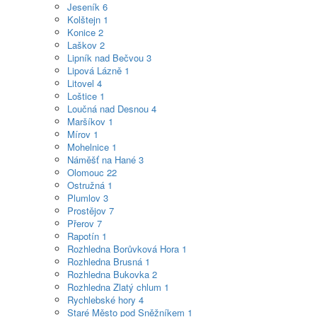
Jeseník
6
Kolštejn
1
Konice
2
Laškov
2
Lipník nad Bečvou
3
Lipová Lázně
1
Litovel
4
Loštice
1
Loučná nad Desnou
4
Maršíkov
1
Mírov
1
Mohelnice
1
Náměšť na Hané
3
Olomouc
22
Ostružná
1
Plumlov
3
Prostějov
7
Přerov
7
Rapotín
1
Rozhledna Borůvková Hora
1
Rozhledna Brusná
1
Rozhledna Bukovka
2
Rozhledna Zlatý chlum
1
Rychlebské hory
4
Staré Město pod Sněžníkem
1