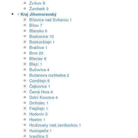
Zvíkov
8
Žumberk
3
Kraj Jihomoravský
Bílovice nad Svitavou
1
Bítov
7
Blansko
6
Boskovice
10
Boskovštejn
1
Bratčice
1
Brno
23
Břeclav
6
Březí
1
Bučovice
4
Burianova rozhledna
2
Cornštejn
6
Čejkovice
1
Černá Hora
4
Dolní Kounice
4
Drnholec
1
Frejštejn
1
Hodonín
3
Hostim
1
Hrušovany nad Jevišovkou
1
Hustopeče
1
Ivančice
3