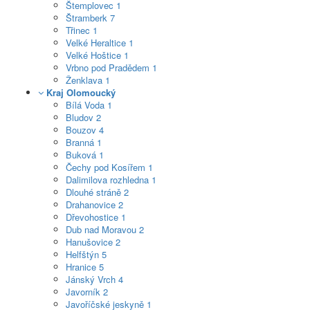
Štemplovec
1
Štramberk
7
Třinec
1
Velké Heraltice
1
Velké Hoštice
1
Vrbno pod Pradědem
1
Ženklava
1
Kraj Olomoucký
Bílá Voda
1
Bludov
2
Bouzov
4
Branná
1
Buková
1
Čechy pod Kosířem
1
Dalimilova rozhledna
1
Dlouhé stráně
2
Drahanovice
2
Dřevohostice
1
Dub nad Moravou
2
Hanušovice
2
Helfštýn
5
Hranice
5
Jánský Vrch
4
Javorník
2
Javoříčské jeskyně
1