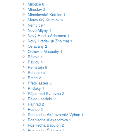
Milotice
6
Miroslav
2
Miroslavské Knínice
1
Moravský Krumlov
6
Němčice
1
Nové Mlýny
1
Nový Hrad u Adamova
1
Nový Hrádek (u Znojma)
1
Oslavany
2
Ostrov u Macochy
1
Pálava
1
Pavlov
4
Pernštejn
5
Pohansko
1
Prace
2
Předklášteří
5
Přítluky
1
Rájec nad Svitavou
2
Rájec-Jestřebí
2
Rajhrad
2
Rosice
2
Rozhledna Akátová věž Výhon
1
Rozhledna Alexandrova
1
Rozhledna Babylon
2
Rozhledna Čebínka
1