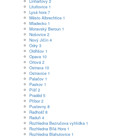
Linhartovy
2
Litultovice
1
Lysá hora
7
Město Albrechtice
1
Mladecko
1
Moravský Beroun
1
Nošovice
2
Nový Jičín
4
Odry
3
Oldřišov
1
Opava
10
Orlová
2
Ostrava
10
Ostravice
1
Palačov
1
Paskov
1
Píšť
2
Praděd
5
Příbor
2
Pustevny
8
Radhošť
8
Raduň
4
Rozhledna Bezručova vyhlídka
1
Rozhledna Bílá Hora
1
Rozhledna Blahutovice
1