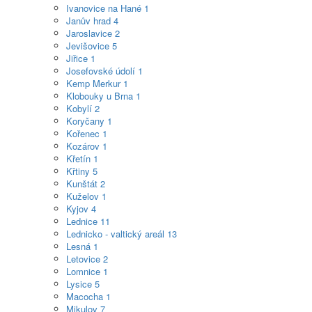
Ivanovice na Hané
1
Janův hrad
4
Jaroslavice
2
Jevišovice
5
Jiřice
1
Josefovské údolí
1
Kemp Merkur
1
Klobouky u Brna
1
Kobylí
2
Koryčany
1
Kořenec
1
Kozárov
1
Křetín
1
Křtiny
5
Kunštát
2
Kuželov
1
Kyjov
4
Lednice
11
Lednicko - valtický areál
13
Lesná
1
Letovice
2
Lomnice
1
Lysice
5
Macocha
1
Mikulov
7