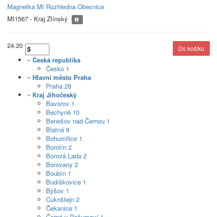
Magnetka MI Rozhledna Obecnice
MI1567 - Kraj Zlínský
24.20
Česká republika
Česko
1
Hlavní město Praha
Praha
28
Kraj Jihočeský
Bavorov
1
Bechyně
10
Benešov nad Černou
1
Blatná
9
Bohumilice
1
Borotín
2
Borová Lada
2
Borovany
2
Boubín
1
Budíškovice
1
Býšov
1
Cuknštejn
2
Čekanice
1
Černá v Pošumaví
1