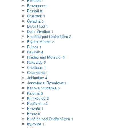
Bolatice
1
Bravantice
1
Bruntál
8
Brušperk
1
Čeladná
3
Dívčí Hrad
1
Dolní Životice
1
Frenštát pod Radhoštěm
2
Frýdek-Místek
2
Fulnek
1
Havířov
4
Hradec nad Moravicí
4
Hukvaldy
6
Chotěbuz
1
Chuchelná
1
Jablunkov
4
Janovice u Rýmařova
1
Karlova Studánka
6
Karviná
6
Klimkovice
2
Kopřivnice
3
Kravaře
1
Krnov
6
Kunčice pod Ondřejníkem
1
Kyjovice
1