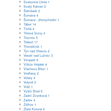
Svatonina Lhota
1
Svatý Kámen
2
Šelmberk
3
Šumava
4
Šumava - jihovýchodní
1
Tábor
14
Tichá
4
Trhové Sviny
4
Trocnov
5
Třeboň
17
Třístoličník
1
Týn nad Vltavou
2
Veselí nad Lužnicí
3
Vimperk
6
Vítkův Hrádek
4
Vlachovo Březí
1
Vodňany
2
Volary
4
Volyně
3
Vráž
1
Vyšší Brod
5
Zadní Zvonková
1
Zadov
4
Zdíkov
1
Zlatá Koruna
4