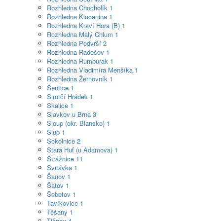
Rozhledna Chocholík
1
Rozhledna Klucanina
1
Rozhledna Kraví Hora (B)
1
Rozhledna Malý Chlum
1
Rozhledna Podvrší
2
Rozhledna Radošov
1
Rozhledna Rumburak
1
Rozhledna Vladimíra Menšíka
1
Rozhledna Žernovník
1
Sentice
1
Sirotčí Hrádek
1
Skalice
1
Slavkov u Brna
3
Sloup (okr. Blansko)
1
Slup
1
Sokolnice
2
Stará Huť (u Adamova)
1
Strážnice
11
Svitávka
1
Šanov
1
Šatov
1
Šebetov
1
Tavíkovice
1
Těšany
1
Tišnov
4