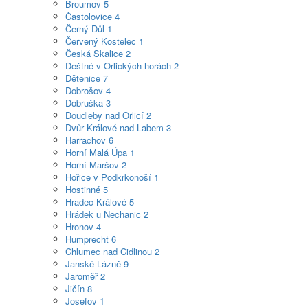
Broumov
5
Častolovice
4
Černý Důl
1
Červený Kostelec
1
Česká Skalice
2
Deštné v Orlických horách
2
Dětenice
7
Dobrošov
4
Dobruška
3
Doudleby nad Orlicí
2
Dvůr Králové nad Labem
3
Harrachov
6
Horní Malá Úpa
1
Horní Maršov
2
Hořice v Podkrkonoší
1
Hostinné
5
Hradec Králové
5
Hrádek u Nechanic
2
Hronov
4
Humprecht
6
Chlumec nad Cidlinou
2
Janské Lázně
9
Jaroměř
2
Jičín
8
Josefov
1