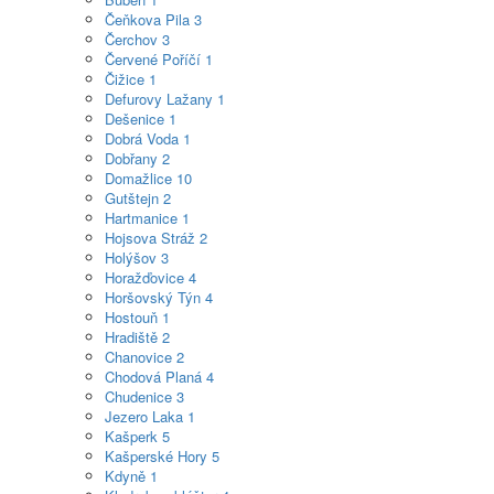
Čeňkova Pila
3
Čerchov
3
Červené Poříčí
1
Čižice
1
Defurovy Lažany
1
Dešenice
1
Dobrá Voda
1
Dobřany
2
Domažlice
10
Gutštejn
2
Hartmanice
1
Hojsova Stráž
2
Holýšov
3
Horažďovice
4
Horšovský Týn
4
Hostouň
1
Hradiště
2
Chanovice
2
Chodová Planá
4
Chudenice
3
Jezero Laka
1
Kašperk
5
Kašperské Hory
5
Kdyně
1