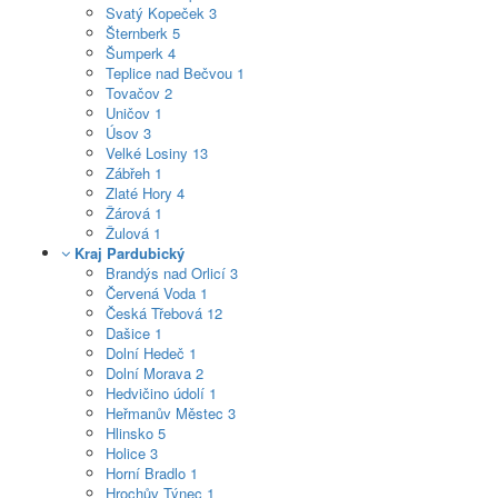
Svatý Kopeček
3
Šternberk
5
Šumperk
4
Teplice nad Bečvou
1
Tovačov
2
Uničov
1
Úsov
3
Velké Losiny
13
Zábřeh
1
Zlaté Hory
4
Žárová
1
Žulová
1
Kraj Pardubický
Brandýs nad Orlicí
3
Červená Voda
1
Česká Třebová
12
Dašice
1
Dolní Hedeč
1
Dolní Morava
2
Hedvičino údolí
1
Heřmanův Městec
3
Hlinsko
5
Holice
3
Horní Bradlo
1
Hrochův Týnec
1