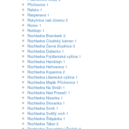
Příchovice
1
Ralsko
1
Raspenava
1
Rokytnice nad Jizerou
3
Ronov
1
Rotštejn
1
Rozhledna Bramberk
2
Rozhledna Císařský kámen
1
Rozhledna Černá Studnice
3
Rozhledna Dubecko
1
Rozhledna Frýdlantská výšina
1
Rozhledna Hamštejn
1
Rozhledna Heřmanice
1
Rozhledna Kopanina
2
Rozhledna Liberecká výšina
1
Rozhledna Maják Příchovice
1
Rozhledna Na Stráži
1
Rozhledna Nad Prosečí
1
Rozhledna Nisanka
1
Rozhledna Slovanka
1
Rozhledna Smrk
1
Rozhledna Světlý vrch
1
Rozhledna Štěpánka
1
Rozhledna Tábor
2
Rozhledna Tanvaldský Špičák
2