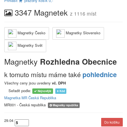
Přihlásit
prázdný košík 0,-
3347 Magnetek
z 1116 míst
Magnetky Česko
Magnetky Slovensko
Magnetky Svět
Magnetky
Rozhledna Obecnice
k tomuto místu máme také
pohlednice
Všechny ceny jsou uvedeny
vč. DPH
Seřadit podle:
Nejnovější
Kód
Magnetka MR Česká Republika
MR001 - Česká republika
Magnetky republika
29.04