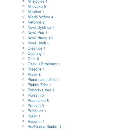
Milejovice
1
Milevsko
5
Mirotice
1
Mladá Vožice
4
Netolice
2
Nová Bystřice
4
Nová Pec
1
Nové Hrady
18
Nové Údolí
3
Olešnice
1
Opařany
1
Orlík
6
Osek u Strakonic
1
Písečné
1
Písek
8
Planá nad Lužnicí
1
Pluhův Žďár
1
Pohorská Ves
1
Pořešín
5
Prachatice
8
Protivín
3
Příběnice
1
Putim
1
Radenín
1
Rozhledna Boubín
1