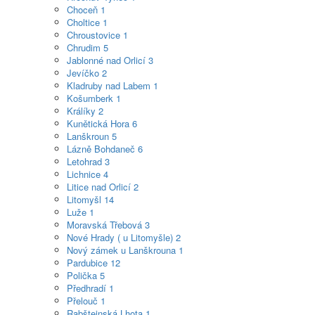
Choceň
1
Choltice
1
Chroustovice
1
Chrudim
5
Jablonné nad Orlicí
3
Jevíčko
2
Kladruby nad Labem
1
Košumberk
1
Králíky
2
Kunětická Hora
6
Lanškroun
5
Lázně Bohdaneč
6
Letohrad
3
Lichnice
4
Litice nad Orlicí
2
Litomyšl
14
Luže
1
Moravská Třebová
3
Nové Hrady ( u Litomyšle)
2
Nový zámek u Lanškrouna
1
Pardubice
12
Polička
5
Předhradí
1
Přelouč
1
Rabštejnská Lhota
1