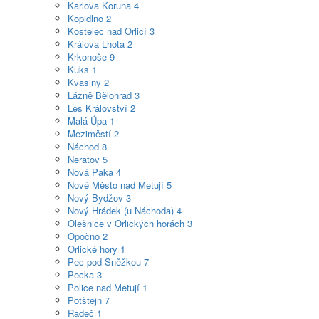
Karlova Koruna
4
Kopidlno
2
Kostelec nad Orlicí
3
Králova Lhota
2
Krkonoše
9
Kuks
1
Kvasiny
2
Lázně Bělohrad
3
Les Království
2
Malá Úpa
1
Meziměstí
2
Náchod
8
Neratov
5
Nová Paka
4
Nové Město nad Metují
5
Nový Bydžov
3
Nový Hrádek (u Náchoda)
4
Olešnice v Orlických horách
3
Opočno
2
Orlické hory
1
Pec pod Sněžkou
7
Pecka
3
Police nad Metují
1
Potštejn
7
Radeč
1