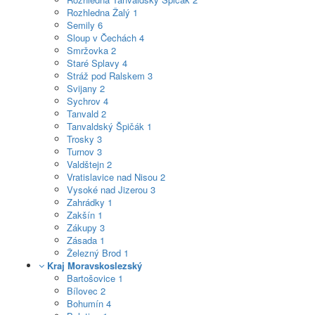
Rozhledna Žalý
1
Semily
6
Sloup v Čechách
4
Smržovka
2
Staré Splavy
4
Stráž pod Ralskem
3
Svijany
2
Sychrov
4
Tanvald
2
Tanvaldský Špičák
1
Trosky
3
Turnov
3
Valdštejn
2
Vratislavice nad Nisou
2
Vysoké nad Jizerou
3
Zahrádky
1
Zakšín
1
Zákupy
3
Zásada
1
Železný Brod
1
Kraj Moravskoslezský
Bartošovice
1
Bílovec
2
Bohumín
4