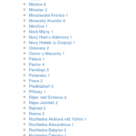
Milotice
6
Miroslav
2
Miroslavské Knínice
1
Moravský Krumlov
6
Němčice
1
Nové Mlýny
1
Nový Hrad u Adamova
1
Nový Hrádek (u Znojma)
1
Oslavany
2
Ostrov u Macochy
1
Pálava
1
Pavlov
4
Pernštejn
5
Pohansko
1
Prace
2
Předklášteří
5
Přítluky
1
Rájec nad Svitavou
2
Rájec-Jestřebí
2
Rajhrad
2
Rosice
2
Rozhledna Akátová věž Výhon
1
Rozhledna Alexandrova
1
Rozhledna Babylon
2
Rozhledna Čebínka
1