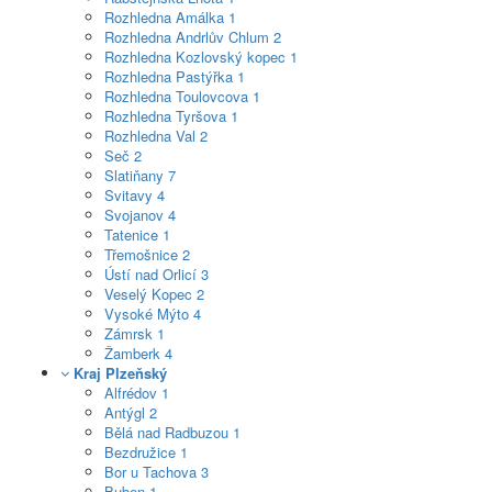
Rozhledna Amálka
1
Rozhledna Andrlův Chlum
2
Rozhledna Kozlovský kopec
1
Rozhledna Pastýřka
1
Rozhledna Toulovcova
1
Rozhledna Tyršova
1
Rozhledna Val
2
Seč
2
Slatiňany
7
Svitavy
4
Svojanov
4
Tatenice
1
Třemošnice
2
Ústí nad Orlicí
3
Veselý Kopec
2
Vysoké Mýto
4
Zámrsk
1
Žamberk
4
Kraj Plzeňský
Alfrédov
1
Antýgl
2
Bělá nad Radbuzou
1
Bezdružice
1
Bor u Tachova
3
Buben
1