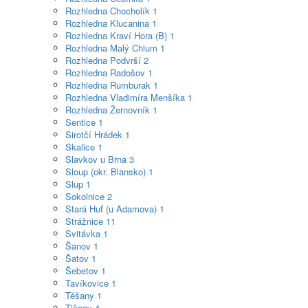
Rozhledna Chocholík
1
Rozhledna Klucanina
1
Rozhledna Kraví Hora (B)
1
Rozhledna Malý Chlum
1
Rozhledna Podvrší
2
Rozhledna Radošov
1
Rozhledna Rumburak
1
Rozhledna Vladimíra Menšíka
1
Rozhledna Žernovník
1
Sentice
1
Sirotčí Hrádek
1
Skalice
1
Slavkov u Brna
3
Sloup (okr. Blansko)
1
Slup
1
Sokolnice
2
Stará Huť (u Adamova)
1
Strážnice
11
Svitávka
1
Šanov
1
Šatov
1
Šebetov
1
Tavíkovice
1
Těšany
1
Tišnov
4