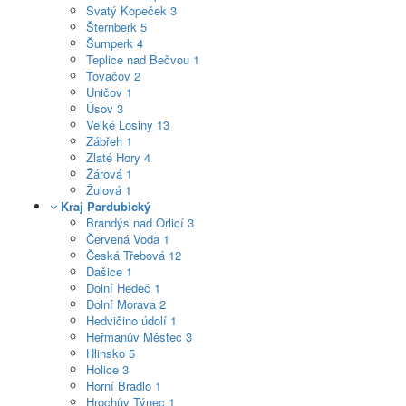
Svatý Kopeček
3
Šternberk
5
Šumperk
4
Teplice nad Bečvou
1
Tovačov
2
Uničov
1
Úsov
3
Velké Losiny
13
Zábřeh
1
Zlaté Hory
4
Žárová
1
Žulová
1
Kraj Pardubický
Brandýs nad Orlicí
3
Červená Voda
1
Česká Třebová
12
Dašice
1
Dolní Hedeč
1
Dolní Morava
2
Hedvičino údolí
1
Heřmanův Městec
3
Hlinsko
5
Holice
3
Horní Bradlo
1
Hrochův Týnec
1