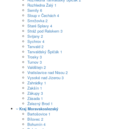
Rozhledna Žalý
1
Semily
6
Sloup v Čechách
4
Smržovka
2
Staré Splavy
4
Stráž pod Ralskem
3
Svijany
2
Sychrov
4
Tanvald
2
Tanvaldský Špičák
1
Trosky
3
Turnov
3
Valdštejn
2
Vratislavice nad Nisou
2
Vysoké nad Jizerou
3
Zahrádky
1
Zakšín
1
Zákupy
3
Zásada
1
Železný Brod
1
Kraj Moravskoslezský
Bartošovice
1
Bílovec
2
Bohumín
4