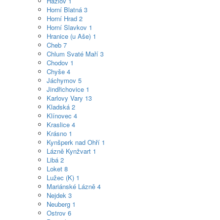
Hazlov
1
Horní Blatná
3
Horní Hrad
2
Horní Slavkov
1
Hranice (u Aše)
1
Cheb
7
Chlum Svaté Maří
3
Chodov
1
Chyše
4
Jáchymov
5
Jindřichovice
1
Karlovy Vary
13
Kladská
2
Klínovec
4
Kraslice
4
Krásno
1
Kynšperk nad Ohří
1
Lázně Kynžvart
1
Libá
2
Loket
8
Lužec (K)
1
Mariánské Lázně
4
Nejdek
3
Neuberg
1
Ostrov
6