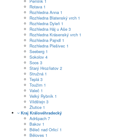
Pernink
1
Rotava
1
Rozhledna Anna
1
Rozhledna Blatenský vrch
1
Rozhledna Dyleň
1
Rozhledna Háj u Aše
3
Rozhledna Krásenský vrch
1
Rozhledna Pajndl
1
Rozhledna Plešivec
1
Seeberg
1
Sokolov
4
Soos
3
Starý Hrozňatov
2
Stružná
1
Teplá
3
Toužim
1
Valeč
1
Velký Rybník
1
Vildštejn
3
Žlutice
1
Kraj Královéhradecký
Adršpach
7
Bakov
1
Běleč nad Orlicí
1
Běloves
1