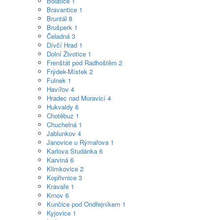
Bolatice
1
Bravantice
1
Bruntál
8
Brušperk
1
Čeladná
3
Dívčí Hrad
1
Dolní Životice
1
Frenštát pod Radhoštěm
2
Frýdek-Místek
2
Fulnek
1
Havířov
4
Hradec nad Moravicí
4
Hukvaldy
6
Chotěbuz
1
Chuchelná
1
Jablunkov
4
Janovice u Rýmařova
1
Karlova Studánka
6
Karviná
6
Klimkovice
2
Kopřivnice
3
Kravaře
1
Krnov
6
Kunčice pod Ondřejníkem
1
Kyjovice
1