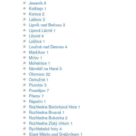
Jeseník
6
Kolštejn
1
Konice
2
Laškov
2
Lipník nad Bečvou
3
Lipová Lázně
1
Litovel
4
Loštice
1
Loučná nad Desnou
4
Maršíkov
1
Mírov
1
Mohelnice
1
Náměšť na Hané
3
Olomouc
22
Ostružná
1
Plumlov
3
Prostějov
7
Přerov
7
Rapotín
1
Rozhledna Borůvková Hora
1
Rozhledna Brusná
1
Rozhledna Bukovka
2
Rozhledna Zlatý chlum
1
Rychlebské hory
4
Staré Město pod Sněžníkem
1