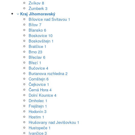
Zvíkov
8
Žumberk
3
Kraj Jihomoravský
Bílovice nad Svitavou
1
Bítov
7
Blansko
6
Boskovice
10
Boskovštejn
1
Bratčice
1
Brno
23
Břeclav
6
Březí
1
Bučovice
4
Burianova rozhledna
2
Cornštejn
6
Čejkovice
1
Černá Hora
4
Dolní Kounice
4
Drnholec
1
Frejštejn
1
Hodonín
3
Hostim
1
Hrušovany nad Jevišovkou
1
Hustopeče
1
Ivančice
3