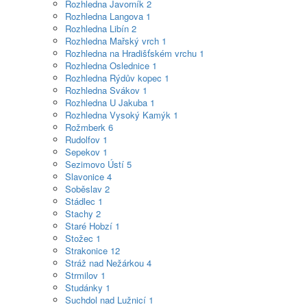
Rozhledna Javorník
2
Rozhledna Langova
1
Rozhledna Libín
2
Rozhledna Mařský vrch
1
Rozhledna na Hradišťském vrchu
1
Rozhledna Oslednice
1
Rozhledna Rýdův kopec
1
Rozhledna Svákov
1
Rozhledna U Jakuba
1
Rozhledna Vysoký Kamýk
1
Rožmberk
6
Rudolfov
1
Sepekov
1
Sezimovo Ústí
5
Slavonice
4
Soběslav
2
Stádlec
1
Stachy
2
Staré Hobzí
1
Stožec
1
Strakonice
12
Stráž nad Nežárkou
4
Strmilov
1
Studánky
1
Suchdol nad Lužnicí
1