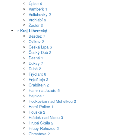
Úpice
4
Vamberk
1
Velichovky
2
Vrchlabí
9
Žacléř
3
Kraj Liberecký
Bezděz
7
Cvikov
2
Česká Lípa
6
Český Dub
2
Desná
1
Doksy
7
Dubá
2
Frýdlant
6
Frýdštejn
3
Grabštejn
2
Hamr na Jezeře
5
Hejnice
1
Hodkovice nad Mohelkou
2
Horní Police
1
Houska
2
Hrádek nad Nisou
3
Hrubá Skála
2
Hrubý Rohozec
2
Chrastava
2