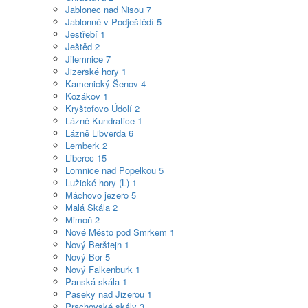
Jablonec nad Nisou
7
Jablonné v Podještědí
5
Jestřebí
1
Ještěd
2
Jilemnice
7
Jizerské hory
1
Kamenický Šenov
4
Kozákov
1
Kryštofovo Údolí
2
Lázně Kundratice
1
Lázně Libverda
6
Lemberk
2
Liberec
15
Lomnice nad Popelkou
5
Lužické hory (L)
1
Máchovo jezero
5
Malá Skála
2
Mimoň
2
Nové Město pod Smrkem
1
Nový Berštejn
1
Nový Bor
5
Nový Falkenburk
1
Panská skála
1
Paseky nad Jizerou
1
Prachovské skály
3