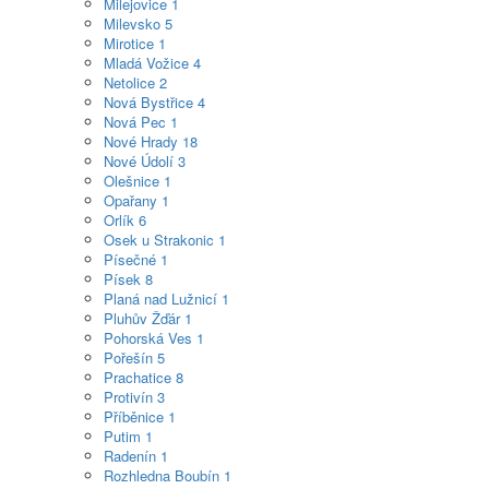
Milejovice
1
Milevsko
5
Mirotice
1
Mladá Vožice
4
Netolice
2
Nová Bystřice
4
Nová Pec
1
Nové Hrady
18
Nové Údolí
3
Olešnice
1
Opařany
1
Orlík
6
Osek u Strakonic
1
Písečné
1
Písek
8
Planá nad Lužnicí
1
Pluhův Žďár
1
Pohorská Ves
1
Pořešín
5
Prachatice
8
Protivín
3
Příběnice
1
Putim
1
Radenín
1
Rozhledna Boubín
1