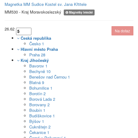
Magnetka MM Sudice Kostel sv. Jana Křtitele
MM530 - Kraj Moravskoslezský
Magnetky letecké
26.62
Česká republika
Česko
1
Hlavní město Praha
Praha
28
Kraj Jihočeský
Bavorov
1
Bechyně
10
Benešov nad Černou
1
Blatná
9
Bohumilice
1
Borotín
2
Borová Lada
2
Borovany
2
Boubín
1
Budíškovice
1
Býšov
1
Cuknštejn
2
Čekanice
1
Černá v Pošumaví
1