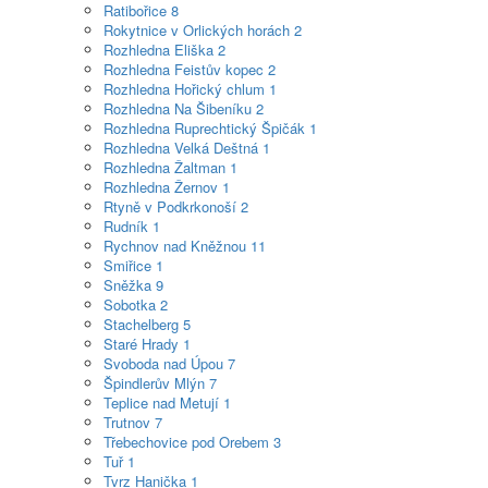
Ratibořice
8
Rokytnice v Orlických horách
2
Rozhledna Eliška
2
Rozhledna Feistův kopec
2
Rozhledna Hořický chlum
1
Rozhledna Na Šibeníku
2
Rozhledna Ruprechtický Špičák
1
Rozhledna Velká Deštná
1
Rozhledna Žaltman
1
Rozhledna Žernov
1
Rtyně v Podkrkonoší
2
Rudník
1
Rychnov nad Kněžnou
11
Smiřice
1
Sněžka
9
Sobotka
2
Stachelberg
5
Staré Hrady
1
Svoboda nad Úpou
7
Špindlerův Mlýn
7
Teplice nad Metují
1
Trutnov
7
Třebechovice pod Orebem
3
Tuř
1
Tvrz Hanička
1