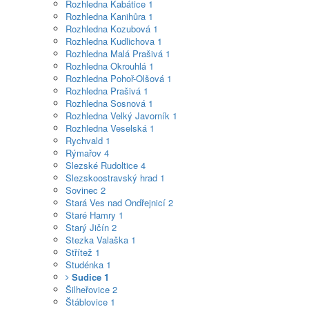
Rozhledna Kabátice
1
Rozhledna Kanihůra
1
Rozhledna Kozubová
1
Rozhledna Kudlichova
1
Rozhledna Malá Prašivá
1
Rozhledna Okrouhlá
1
Rozhledna Pohoř-Olšová
1
Rozhledna Prašivá
1
Rozhledna Sosnová
1
Rozhledna Velký Javorník
1
Rozhledna Veselská
1
Rychvald
1
Rýmařov
4
Slezské Rudoltice
4
Slezskoostravský hrad
1
Sovinec
2
Stará Ves nad Ondřejnicí
2
Staré Hamry
1
Starý Jičín
2
Stezka Valaška
1
Střítež
1
Studénka
1
Sudice
1
Šilheřovice
2
Štáblovice
1