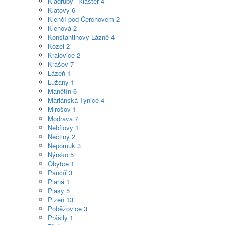
Kladruby - klášter
4
Klatovy
6
Klenčí pod Čerchovem
2
Klenová
2
Konstantinovy Lázně
4
Kozel
2
Kralovice
2
Krašov
7
Lázeň
1
Lužany
1
Manětín
6
Mariánská Týnice
4
Mirošov
1
Modrava
7
Nebílovy
1
Nečtiny
2
Nepomuk
3
Nýrsko
5
Obytce
1
Pancíř
3
Planá
1
Plasy
5
Plzeň
13
Poběžovice
3
Prášily
1