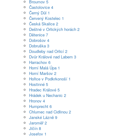
Broumov
5
Častolovice
4
Černý Důl
1
Červený Kostelec
1
Česká Skalice
2
Deštné v Orlických horách
2
Dětenice
7
Dobrošov
4
Dobruška
3
Doudleby nad Orlicí
2
Dvůr Králové nad Labem
3
Harrachov
6
Horní Malá Úpa
1
Horní Maršov
2
Hořice v Podkrkonoší
1
Hostinné
5
Hradec Králové
5
Hrádek u Nechanic
2
Hronov
4
Humprecht
6
Chlumec nad Cidlinou
2
Janské Lázně
9
Jaroměř
2
Jičín
8
Josefov
1