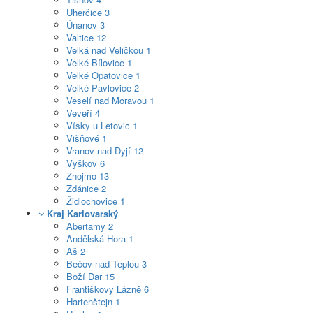
Uherčice
3
Únanov
3
Valtice
12
Velká nad Veličkou
1
Velké Bílovice
1
Velké Opatovice
1
Velké Pavlovice
2
Veselí nad Moravou
1
Veveří
4
Vísky u Letovic
1
Višňové
1
Vranov nad Dyjí
12
Vyškov
6
Znojmo
13
Ždánice
2
Židlochovice
1
Kraj Karlovarský
Abertamy
2
Andělská Hora
1
Aš
2
Bečov nad Teplou
3
Boží Dar
15
Františkovy Lázně
6
Hartenštejn
1