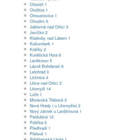
Choceň
1
Choltice
1
Chroustovice
1
Chrudim
5
Jablonné nad Orlicí
3
Jevíčko
2
Kladruby nad Labem
1
Košumberk
1
Králíky
2
Kunětická Hora
6
Lanškroun
5
Lázně Bohdaneč
6
Letohrad
3
Lichnice
4
Litice nad Orlicí
2
Litomyšl
14
Luže
1
Moravská Třebová
3
Nové Hrady ( u Litomyšle)
2
Nový zámek u Lanškrouna
1
Pardubice
12
Polička
5
Předhradí
1
Přelouč
1
Rabštejnská Lhota
1