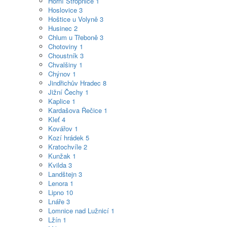
Horní Stropnice
1
Hoslovice
3
Hoštice u Volyně
3
Husinec
2
Chlum u Třeboně
3
Chotoviny
1
Choustník
3
Chvalšiny
1
Chýnov
1
Jindřichův Hradec
8
Jižní Čechy
1
Kaplice
1
Kardašova Řečice
1
Kleť
4
Kovářov
1
Kozí hrádek
5
Kratochvíle
2
Kunžak
1
Kvilda
3
Landštejn
3
Lenora
1
Lipno
10
Lnáře
3
Lomnice nad Lužnicí
1
Lžín
1