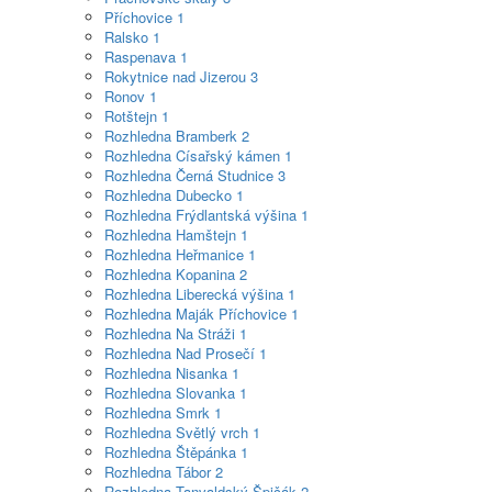
Příchovice
1
Ralsko
1
Raspenava
1
Rokytnice nad Jizerou
3
Ronov
1
Rotštejn
1
Rozhledna Bramberk
2
Rozhledna Císařský kámen
1
Rozhledna Černá Studnice
3
Rozhledna Dubecko
1
Rozhledna Frýdlantská výšina
1
Rozhledna Hamštejn
1
Rozhledna Heřmanice
1
Rozhledna Kopanina
2
Rozhledna Liberecká výšina
1
Rozhledna Maják Příchovice
1
Rozhledna Na Stráži
1
Rozhledna Nad Prosečí
1
Rozhledna Nisanka
1
Rozhledna Slovanka
1
Rozhledna Smrk
1
Rozhledna Světlý vrch
1
Rozhledna Štěpánka
1
Rozhledna Tábor
2
Rozhledna Tanvaldský Špičák
2