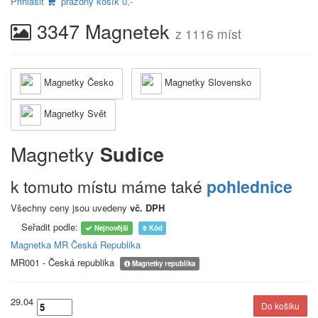
Přihlásit
prázdný košík 0,-
3347 Magnetek
z 1116 míst
Magnetky Česko
Magnetky Slovensko
Magnetky Svět
Magnetky
Sudice
k tomuto místu máme také
pohlednice
Všechny ceny jsou uvedeny
vč. DPH
Seřadit podle:
Nejnovější
Kód
Magnetka MR Česká Republika
MR001 - Česká republika
Magnetky republika
29.04