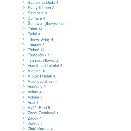
Svatonina Lhota
1
Svatý Kámen
2
Šelmberk
3
Šumava
4
Šumava - jihovýchodní
1
Tábor
14
Tichá
4
Trhové Sviny
4
Trocnov
5
Třeboň
17
Třístoličník
1
Týn nad Vltavou
2
Veselí nad Lužnicí
3
Vimperk
6
Vítkův Hrádek
4
Vlachovo Březí
1
Vodňany
2
Volary
4
Volyně
3
Vráž
1
Vyšší Brod
5
Zadní Zvonková
1
Zadov
4
Zdíkov
1
Zlatá Koruna
4