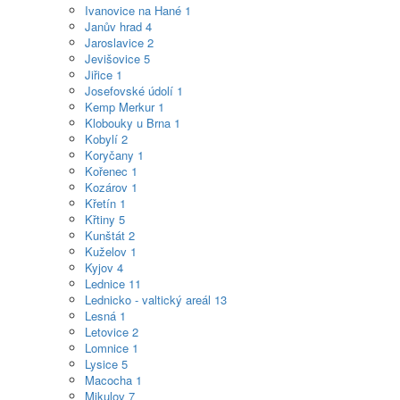
Ivanovice na Hané
1
Janův hrad
4
Jaroslavice
2
Jevišovice
5
Jiřice
1
Josefovské údolí
1
Kemp Merkur
1
Klobouky u Brna
1
Kobylí
2
Koryčany
1
Kořenec
1
Kozárov
1
Křetín
1
Křtiny
5
Kunštát
2
Kuželov
1
Kyjov
4
Lednice
11
Lednicko - valtický areál
13
Lesná
1
Letovice
2
Lomnice
1
Lysice
5
Macocha
1
Mikulov
7