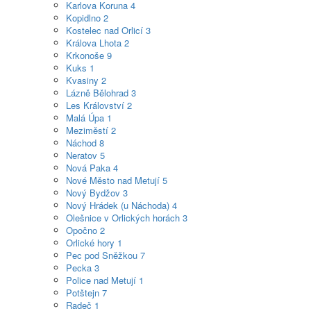
Karlova Koruna
4
Kopidlno
2
Kostelec nad Orlicí
3
Králova Lhota
2
Krkonoše
9
Kuks
1
Kvasiny
2
Lázně Bělohrad
3
Les Království
2
Malá Úpa
1
Meziměstí
2
Náchod
8
Neratov
5
Nová Paka
4
Nové Město nad Metují
5
Nový Bydžov
3
Nový Hrádek (u Náchoda)
4
Olešnice v Orlických horách
3
Opočno
2
Orlické hory
1
Pec pod Sněžkou
7
Pecka
3
Police nad Metují
1
Potštejn
7
Radeč
1