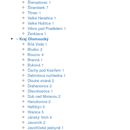
Štemplovec
1
Štramberk
7
Třinec
1
Velké Heraltice
1
Velké Hoštice
1
Vrbno pod Pradědem
1
Ženklava
1
Kraj Olomoucký
Bílá Voda
1
Bludov
2
Bouzov
4
Branná
1
Buková
1
Čechy pod Kosířem
1
Dalimilova rozhledna
1
Dlouhé stráně
2
Drahanovice
2
Dřevohostice
1
Dub nad Moravou
2
Hanušovice
2
Helfštýn
5
Hranice
5
Jánský Vrch
4
Javorník
2
Javoříčské jeskyně
1