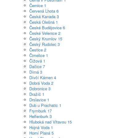
Černice
1
Červená Lhota
6
Česká Kanada
3
Česká Olešná
1
České Budějovice
6
České Velenice
2
Český Krumlov
15
Český Rudolec
3
Čestice
2
Čimelice
1
Čížová
1
Dačice
7
Dírná
3
Dívčí Kámen
4
Dobrá Voda
2
Dobronice
3
Dražíč
1
Drslavice
1
Dub u Prachatic
1
Frymburk
17
Helfenburk
3
Hluboká nad Vltavou
15
Hojná Voda
1
Horní Planá
5