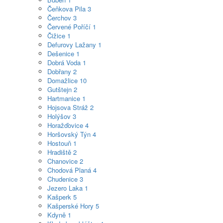
Čeňkova Pila
3
Čerchov
3
Červené Poříčí
1
Čižice
1
Defurovy Lažany
1
Dešenice
1
Dobrá Voda
1
Dobřany
2
Domažlice
10
Gutštejn
2
Hartmanice
1
Hojsova Stráž
2
Holýšov
3
Horažďovice
4
Horšovský Týn
4
Hostouň
1
Hradiště
2
Chanovice
2
Chodová Planá
4
Chudenice
3
Jezero Laka
1
Kašperk
5
Kašperské Hory
5
Kdyně
1