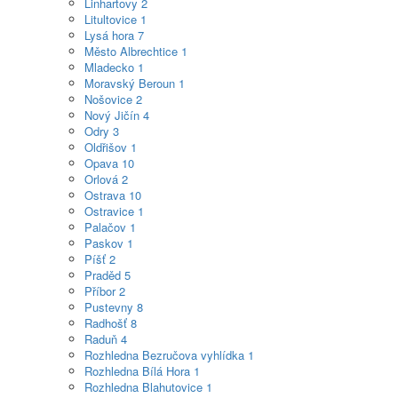
Linhartovy
2
Litultovice
1
Lysá hora
7
Město Albrechtice
1
Mladecko
1
Moravský Beroun
1
Nošovice
2
Nový Jičín
4
Odry
3
Oldřišov
1
Opava
10
Orlová
2
Ostrava
10
Ostravice
1
Palačov
1
Paskov
1
Píšť
2
Praděd
5
Příbor
2
Pustevny
8
Radhošť
8
Raduň
4
Rozhledna Bezručova vyhlídka
1
Rozhledna Bílá Hora
1
Rozhledna Blahutovice
1