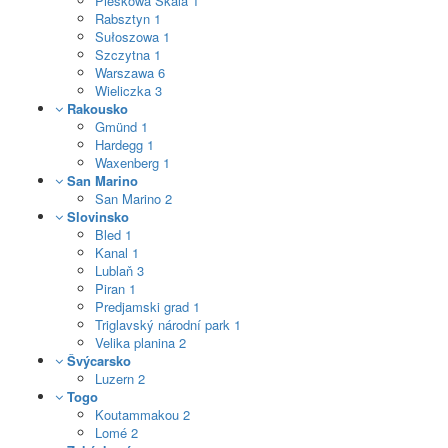
Pieskowa Skala
1
Rabsztyn
1
Sułoszowa
1
Szczytna
1
Warszawa
6
Wieliczka
3
Rakousko
Gmünd
1
Hardegg
1
Waxenberg
1
San Marino
San Marino
2
Slovinsko
Bled
1
Kanal
1
Lublaň
3
Piran
1
Predjamski grad
1
Triglavský národní park
1
Velika planina
2
Švýcarsko
Luzern
2
Togo
Koutammakou
2
Lomé
2