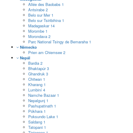
Allée des Baobabs
1
Antsirabe
2
Belo sur Mer
1
Belo sur Tsiribihina
1
Madagaskar
14
Morombe
1
Morondava
2
Parc National Tsingy de Bemaraha
1
Německo
Prien am Chiemsee
2
Nepál
Bardia
2
Bhaktapúr
3
Ghandruk
3
Chitwan
1
Kharang
1
Lumbiní
4
Namche Bazaar
1
Nepalgunj
1
Pashupatinath
1
Pókhara
1
Poksundo Lake
1
Saldang
1
Tatopani
1
Tinjegaon
1