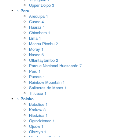
Upper Dolpo
3
Peru
Arequipa
1
Cusco
4
Huaraz
1
Chinchero
1
Lima
1
Machu Picchu
2
Moray
1
Nasca
6
Ollantaytambo
2
Parque Nacional Huascarán
7
Peru
1
Pucara
1
Rainbow Mountain
1
Salineras de Maras
1
Titicaca
1
Polsko
Bobolice
1
Krakow
3
Niedzica
1
Ogrodzienec
1
Ojców
1
Olsztyn
1