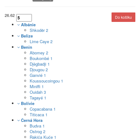
26.62
Albánie
Shkodër
2
Belize
Lime Caye
2
Benin
Abomey
2
Boukombé
1
Djègbadji
1
Djougou
2
Ganvié
1
Koussoucoingou
1
Miniffi
1
Ouidah
3
Tagayé
1
Bolívie
Copacabana
1
Titicaca
1
Černá Hora
Budva
1
Ostrog
2
Rakića Kuće
1