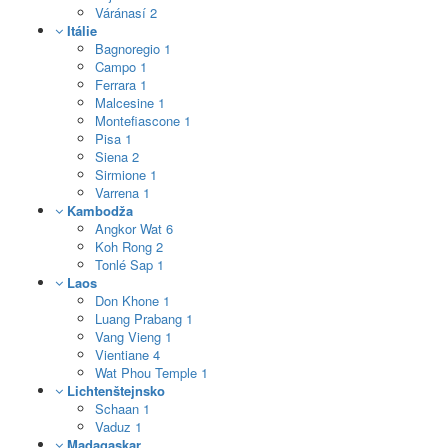
Váránasí
2
Itálie
Bagnoregio
1
Campo
1
Ferrara
1
Malcesine
1
Montefiascone
1
Pisa
1
Siena
2
Sirmione
1
Varrena
1
Kambodža
Angkor Wat
6
Koh Rong
2
Tonlé Sap
1
Laos
Don Khone
1
Luang Prabang
1
Vang Vieng
1
Vientiane
4
Wat Phou Temple
1
Lichtenštejnsko
Schaan
1
Vaduz
1
Madagaskar