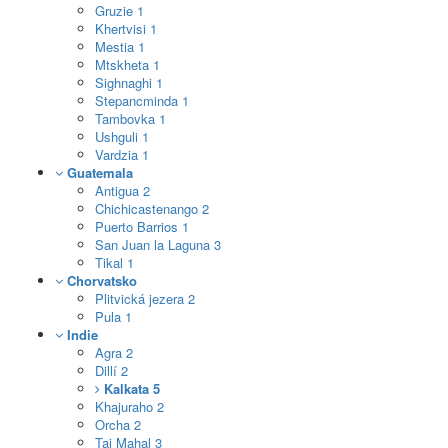
Gruzie
1
Khertvisi
1
Mestia
1
Mtskheta
1
Sighnaghi
1
Stepancminda
1
Tambovka
1
Ushguli
1
Vardzia
1
Guatemala
Antigua
2
Chichicastenango
2
Puerto Barrios
1
San Juan la Laguna
3
Tikal
1
Chorvatsko
Plitvická jezera
2
Pula
1
Indie
Agra
2
Dillí
2
Kalkata
5
Khajuraho
2
Orcha
2
Taj Mahal
3