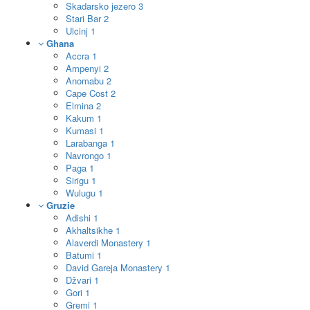
Skadarsko jezero
3
Stari Bar
2
Ulcinj
1
Ghana
Accra
1
Ampenyi
2
Anomabu
2
Cape Cost
2
Elmina
2
Kakum
1
Kumasi
1
Larabanga
1
Navrongo
1
Paga
1
Sirigu
1
Wulugu
1
Gruzie
Adishi
1
Akhaltsikhe
1
Alaverdi Monastery
1
Batumi
1
David Gareja Monastery
1
Džvari
1
Gori
1
Gremi
1