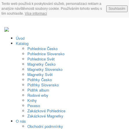
Tento web používá k poskytování služeb, personalizaci reklam a
analýze návštěvnosti soubory cookie. Používáním tohoto webu s
Souhlasím
tím souhlasíte.
Více informací
Úvod
Katalog
Pohlednice Česko
Pohlednice Slovensko
Pohlednice Svět
Magnetky Česko
Magnetky Slovensko
Magnetky Svět
Pidifrky Česko
Pidifrky Slovensko
Pidifrk album
Rodové erby
Knihy
Pexeso
Zakázkové Pohlednice
Zakázkové Magnetky
O nás
Obchodní podmnínky