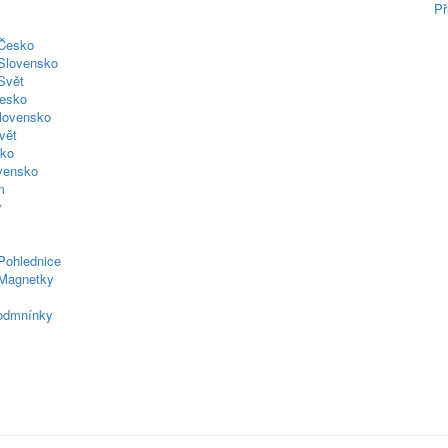
Př
 Česko
Slovensko
Svět
esko
lovensko
vět
sko
ovensko
m
y
Pohlednice
Magnetky
odmnínky