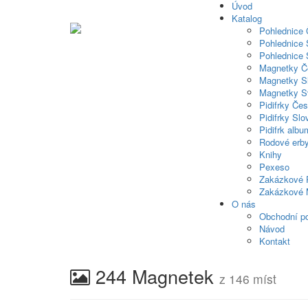
Úvod
Katalog
Pohlednice
Pohlednice 
Pohlednice 
Magnetky Č
Magnetky S
Magnetky S
Pidifrky Če
Pidifrky Sl
Pidifrk albu
Rodové erb
Knihy
Pexeso
Zakázkové 
Zakázkové 
O nás
Obchodní p
Návod
Kontakt
244 Magnetek
z 146 míst