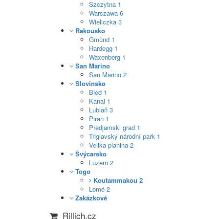
Szczytna
1
Warszawa
6
Wieliczka
3
Rakousko
Gmünd
1
Hardegg
1
Waxenberg
1
San Marino
San Marino
2
Slovinsko
Bled
1
Kanal
1
Lublaň
3
Piran
1
Predjamski grad
1
Triglavský národní park
1
Velika planina
2
Švýcarsko
Luzern
2
Togo
Koutammakou
2
Lomé
2
Zakázkové
Rillich.cz