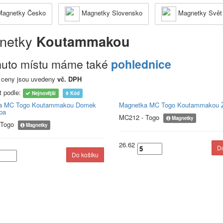
agnetky Česko
Magnetky Slovensko
Magnetky Svět
netky
Koutammakou
muto místu máme také
pohlednice
 ceny jsou uvedeny
vč. DPH
t podle:
Nejnovější
Kód
a MC Togo Koutammakou Domek
Magnetka MC Togo Koutammakou 
ba
MC212 - Togo
Magnetky
 Togo
Magnetky
26.62