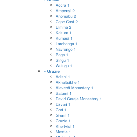
Accra
1
Ampenyi
2
Anomabu
2
Cape Cost
2
Elmina
2
Kakum
1
Kumasi
1
Larabanga
1
Navrongo
1
Paga
1
Sirigu
1
Wulugu
1
Gruzie
Adishi
1
Akhaltsikhe
1
Alaverdi Monastery
1
Batumi
1
David Gareja Monastery
1
Džvari
1
Gori
1
Gremi
1
Gruzie
1
Khertvisi
1
Mestia
1