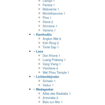
Campo
1
Ferrara
1
Malcesine
1
Montefiascone
1
Pisa
1
Siena
2
Sirmione
1
Varrena
1
Kambodža
Angkor Wat
6
Koh Rong
2
Tonlé Sap
1
Laos
Don Khone
1
Luang Prabang
1
Vang Vieng
1
Vientiane
4
Wat Phou Temple
1
Lichtenštejnsko
Schaan
1
Vaduz
1
Madagaskar
Allée des Baobabs
1
Antsirabe
2
Belo sur Mer
1