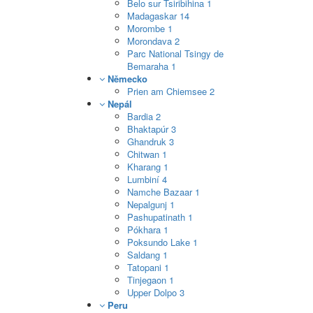
Belo sur Tsiribihina
1
Madagaskar
14
Morombe
1
Morondava
2
Parc National Tsingy de
Bemaraha
1
Německo
Prien am Chiemsee
2
Nepál
Bardia
2
Bhaktapúr
3
Ghandruk
3
Chitwan
1
Kharang
1
Lumbiní
4
Namche Bazaar
1
Nepalgunj
1
Pashupatinath
1
Pókhara
1
Poksundo Lake
1
Saldang
1
Tatopani
1
Tinjegaon
1
Upper Dolpo
3
Peru