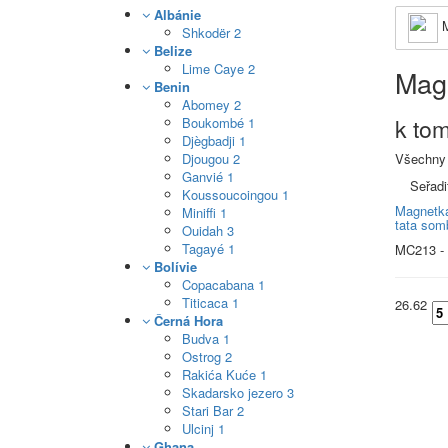
Albánie
M
Shkodër
2
Belize
Lime Caye
2
Mag
Benin
Abomey
2
k to
Boukombé
1
Djègbadji
1
Djougou
2
Všechny
Ganvié
1
Seřadi
Koussoucoingou
1
Magnetk
Miniffi
1
tata som
Ouidah
3
Tagayé
1
MC213 -
Bolívie
Copacabana
1
Titicaca
1
26.62
Černá Hora
Budva
1
Ostrog
2
Rakića Kuće
1
Skadarsko jezero
3
Stari Bar
2
Ulcinj
1
Ghana