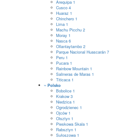
Arequipa
1
Cusco
4
Huaraz
1
Chinchero
1
Lima
1
Machu Picchu
2
Moray
1
Nasca
6
Ollantaytambo
2
Parque Nacional Huascarán
7
Peru
1
Pucara
1
Rainbow Mountain
1
Salineras de Maras
1
Titicaca
1
Polsko
Bobolice
1
Krakow
3
Niedzica
1
Ogrodzienec
1
Ojców
1
Olsztyn
1
Pieskowa Skala
1
Rabsztyn
1
Sułoszowa
1