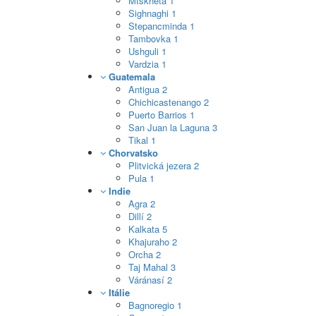
Mtskheta
1
Sighnaghi
1
Stepancminda
1
Tambovka
1
Ushguli
1
Vardzia
1
Guatemala
Antigua
2
Chichicastenango
2
Puerto Barrios
1
San Juan la Laguna
3
Tikal
1
Chorvatsko
Plitvická jezera
2
Pula
1
Indie
Agra
2
Dillí
2
Kalkata
5
Khajuraho
2
Orcha
2
Taj Mahal
3
Váránasí
2
Itálie
Bagnoregio
1