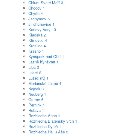
Chlum Svaté Maří
3
Chodov
1
Chyše
4
Jáchymov
5
Jindřichovice
1
Karlovy Vary
13
Kladská
2
Klínovec
4
Kraslice
4
Krásno
1
Kynšperk nad Ohří
1
Lázně Kynžvart
1
Libá
2
Loket
8
Lužec (K)
1
Mariánské Lázně
4
Nejdek
3
Neuberg
1
Ostrov
6
Pernink
1
Rotava
1
Rozhledna Anna
1
Rozhledna Blatenský vrch
1
Rozhledna Dyleň
1
Rozhledna Háj u Aše
3