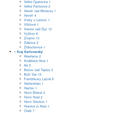
Velké Opatovice
1
Velké Pavlovice
2
Veselí nad Moravou
1
Veveří
4
Vísky u Letovic
1
Višňové
1
Vranov nad Dyjí
12
Vyškov
6
Znojmo
13
Ždánice
2
Židlochovice
1
Kraj Karlovarský
Abertamy
2
Andělská Hora
1
Aš
2
Bečov nad Teplou
3
Boží Dar
15
Františkovy Lázně
6
Hartenštejn
1
Hazlov
1
Horní Blatná
3
Horní Hrad
2
Horní Slavkov
1
Hranice (u Aše)
1
Cheb
7