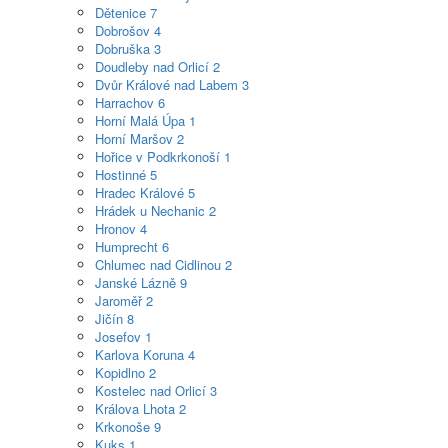
Dětenice
7
Dobrošov
4
Dobruška
3
Doudleby nad Orlicí
2
Dvůr Králové nad Labem
3
Harrachov
6
Horní Malá Úpa
1
Horní Maršov
2
Hořice v Podkrkonoší
1
Hostinné
5
Hradec Králové
5
Hrádek u Nechanic
2
Hronov
4
Humprecht
6
Chlumec nad Cidlinou
2
Janské Lázně
9
Jaroměř
2
Jičín
8
Josefov
1
Karlova Koruna
4
Kopidlno
2
Kostelec nad Orlicí
3
Králova Lhota
2
Krkonoše
9
Kuks
1