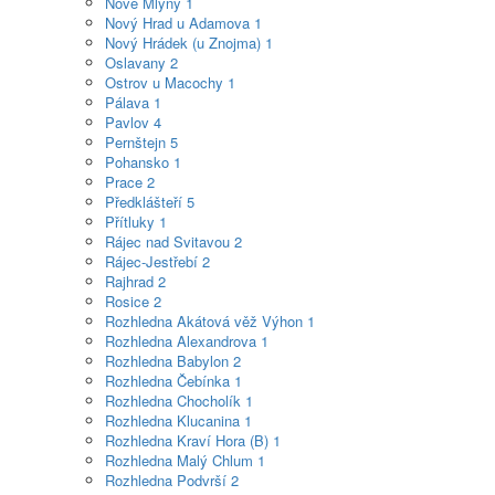
Nové Mlýny
1
Nový Hrad u Adamova
1
Nový Hrádek (u Znojma)
1
Oslavany
2
Ostrov u Macochy
1
Pálava
1
Pavlov
4
Pernštejn
5
Pohansko
1
Prace
2
Předklášteří
5
Přítluky
1
Rájec nad Svitavou
2
Rájec-Jestřebí
2
Rajhrad
2
Rosice
2
Rozhledna Akátová věž Výhon
1
Rozhledna Alexandrova
1
Rozhledna Babylon
2
Rozhledna Čebínka
1
Rozhledna Chocholík
1
Rozhledna Klucanina
1
Rozhledna Kraví Hora (B)
1
Rozhledna Malý Chlum
1
Rozhledna Podvrší
2