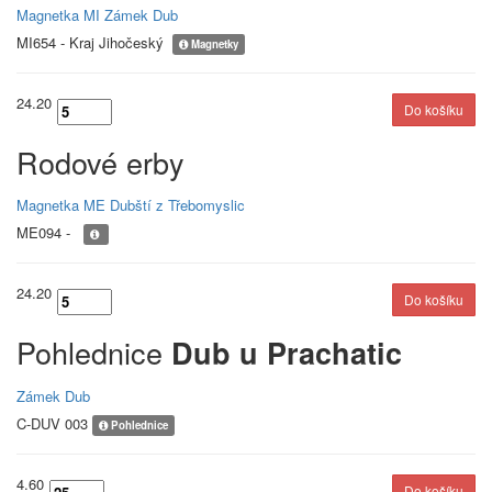
Magnetka MI Zámek Dub
MI654 - Kraj Jihočeský
Magnetky
24.20
Rodové erby
Magnetka ME Dubští z Třebomyslic
ME094 -
24.20
Pohlednice
Dub u Prachatic
Zámek Dub
C-DUV 003
Pohlednice
4.60