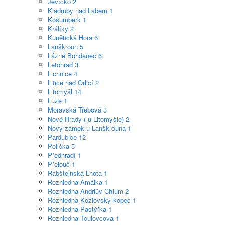
Jevíčko
2
Kladruby nad Labem
1
Košumberk
1
Králíky
2
Kunětická Hora
6
Lanškroun
5
Lázně Bohdaneč
6
Letohrad
3
Lichnice
4
Litice nad Orlicí
2
Litomyšl
14
Luže
1
Moravská Třebová
3
Nové Hrady ( u Litomyšle)
2
Nový zámek u Lanškrouna
1
Pardubice
12
Polička
5
Předhradí
1
Přelouč
1
Rabštejnská Lhota
1
Rozhledna Amálka
1
Rozhledna Andrlův Chlum
2
Rozhledna Kozlovský kopec
1
Rozhledna Pastýřka
1
Rozhledna Toulovcova
1