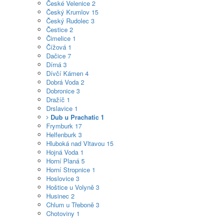
České Velenice
2
Český Krumlov
15
Český Rudolec
3
Čestice
2
Čimelice
1
Čížová
1
Dačice
7
Dírná
3
Dívčí Kámen
4
Dobrá Voda
2
Dobronice
3
Dražíč
1
Drslavice
1
Dub u Prachatic
1
Frymburk
17
Helfenburk
3
Hluboká nad Vltavou
15
Hojná Voda
1
Horní Planá
5
Horní Stropnice
1
Hoslovice
3
Hoštice u Volyně
3
Husinec
2
Chlum u Třeboně
3
Chotoviny
1