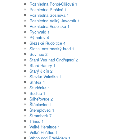
Rozhledna Pohoř-Olšová
1
Rozhledna Prašivá
1
Rozhledna Sosnová
1
Rozhledna Velký Javorník
1
Rozhledna Veselská
1
Rychvald
1
Rýmařov
4
Slezské Rudoltice
4
Slezskoostravský hrad
1
Sovinec
2
Stará Ves nad Ondřejnicí
2
Staré Hamry
1
Starý Jičín
2
Stezka Valaška
1
Střítež
1
Studénka
1
Sudice
1
Šilheřovice
2
Štáblovice
1
Štemplovec
1
Štramberk
7
Třinec
1
Velké Heraltice
1
Velké Hoštice
1
Vrbno pod Pradědem
1