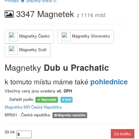
Přihlásit
prázdný košík 0,-
3347 Magnetek
z 1116 míst
Magnetky Česko
Magnetky Slovensko
Magnetky Svět
Magnetky
Dub u Prachatic
k tomuto místu máme také
pohlednice
Všechny ceny jsou uvedeny
vč. DPH
Seřadit podle:
Nejnovější
Kód
Magnetka MR Česká Republika
MR001 - Česká republika
Magnetky republika
29.04