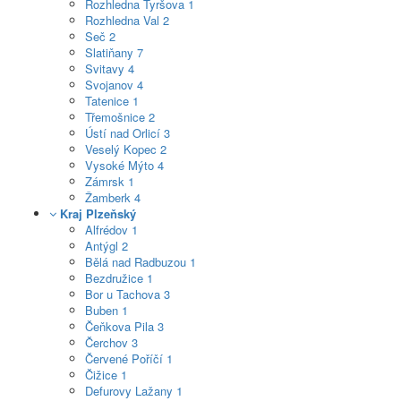
Rozhledna Tyršova
1
Rozhledna Val
2
Seč
2
Slatiňany
7
Svitavy
4
Svojanov
4
Tatenice
1
Třemošnice
2
Ústí nad Orlicí
3
Veselý Kopec
2
Vysoké Mýto
4
Zámrsk
1
Žamberk
4
Kraj Plzeňský
Alfrédov
1
Antýgl
2
Bělá nad Radbuzou
1
Bezdružice
1
Bor u Tachova
3
Buben
1
Čeňkova Pila
3
Čerchov
3
Červené Poříčí
1
Čižice
1
Defurovy Lažany
1