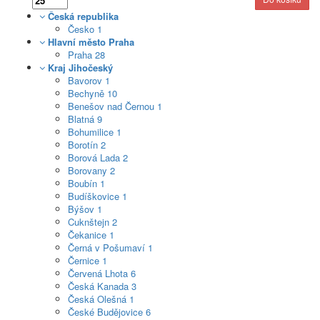
Česká republika
Česko
1
Hlavní město Praha
Praha
28
Kraj Jihočeský
Bavorov
1
Bechyně
10
Benešov nad Černou
1
Blatná
9
Bohumilice
1
Borotín
2
Borová Lada
2
Borovany
2
Boubín
1
Budíškovice
1
Býšov
1
Cuknštejn
2
Čekanice
1
Černá v Pošumaví
1
Černice
1
Červená Lhota
6
Česká Kanada
3
Česká Olešná
1
České Budějovice
6