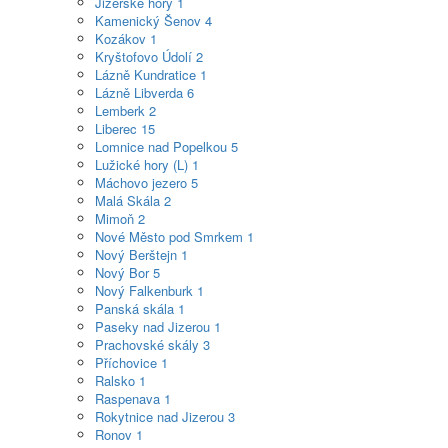
Jizerské hory
1
Kamenický Šenov
4
Kozákov
1
Kryštofovo Údolí
2
Lázně Kundratice
1
Lázně Libverda
6
Lemberk
2
Liberec
15
Lomnice nad Popelkou
5
Lužické hory (L)
1
Máchovo jezero
5
Malá Skála
2
Mimoň
2
Nové Město pod Smrkem
1
Nový Berštejn
1
Nový Bor
5
Nový Falkenburk
1
Panská skála
1
Paseky nad Jizerou
1
Prachovské skály
3
Příchovice
1
Ralsko
1
Raspenava
1
Rokytnice nad Jizerou
3
Ronov
1