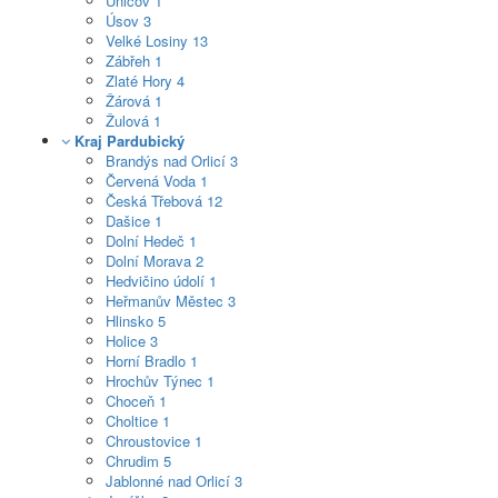
Uničov
1
Úsov
3
Velké Losiny
13
Zábřeh
1
Zlaté Hory
4
Žárová
1
Žulová
1
Kraj Pardubický
Brandýs nad Orlicí
3
Červená Voda
1
Česká Třebová
12
Dašice
1
Dolní Hedeč
1
Dolní Morava
2
Hedvičino údolí
1
Heřmanův Městec
3
Hlinsko
5
Holice
3
Horní Bradlo
1
Hrochův Týnec
1
Choceň
1
Choltice
1
Chroustovice
1
Chrudim
5
Jablonné nad Orlicí
3