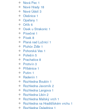
Nová Pec
1
Nové Hrady
18
Nové Údolí
3
Olešnice
1
Opařany
1
Orlík
6
Osek u Strakonic
1
Písečné
1
Písek
8
Planá nad Lužnicí
1
Pluhův Žďár
1
Pohorská Ves
1
Pořešín
5
Prachatice
8
Protivín
3
Příběnice
1
Putim
1
Radenín
1
Rozhledna Boubín
1
Rozhledna Javorník
2
Rozhledna Langova
1
Rozhledna Libín
2
Rozhledna Mařský vrch
1
Rozhledna na Hradišťském vrchu
1
Rozhledna Oslednice
1