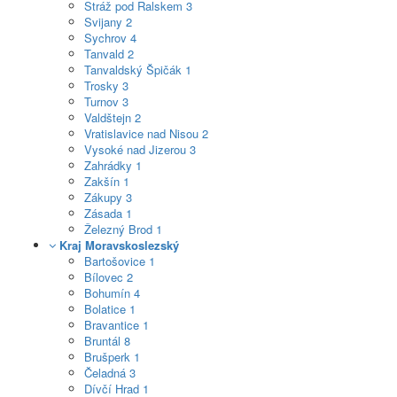
Stráž pod Ralskem
3
Svijany
2
Sychrov
4
Tanvald
2
Tanvaldský Špičák
1
Trosky
3
Turnov
3
Valdštejn
2
Vratislavice nad Nisou
2
Vysoké nad Jizerou
3
Zahrádky
1
Zakšín
1
Zákupy
3
Zásada
1
Železný Brod
1
Kraj Moravskoslezský
Bartošovice
1
Bílovec
2
Bohumín
4
Bolatice
1
Bravantice
1
Bruntál
8
Brušperk
1
Čeladná
3
Dívčí Hrad
1