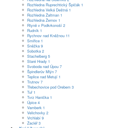
Rozhledna Ruprechtický Špičák
1
Rozhledna Velká Deštná
1
Rozhledna Žaltman
1
Rozhledna Žernov
1
Rtyně v Podkrkonoší
2
Rudník
1
Rychnov nad Kněžnou
11
Smiřice
1
Sněžka
9
Sobotka
2
Stachelberg
5
Staré Hrady
1
Svoboda nad Úpou
7
Špindlerův Mlýn
7
Teplice nad Metují
1
Trutnov
7
Třebechovice pod Orebem
3
Tuř
1
Tvrz Hanička
1
Úpice
4
Vamberk
1
Velichovky
2
Vrchlabí
9
Žacléř
3