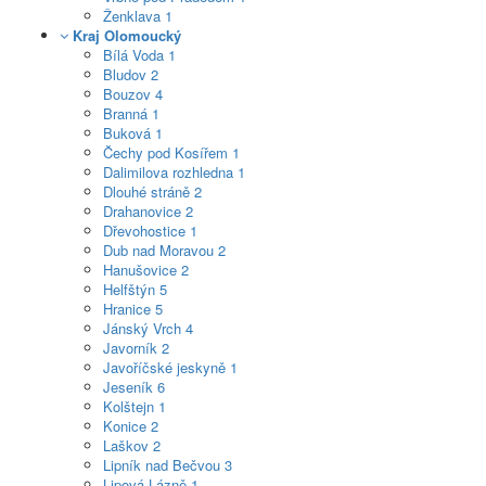
Ženklava
1
Kraj Olomoucký
Bílá Voda
1
Bludov
2
Bouzov
4
Branná
1
Buková
1
Čechy pod Kosířem
1
Dalimilova rozhledna
1
Dlouhé stráně
2
Drahanovice
2
Dřevohostice
1
Dub nad Moravou
2
Hanušovice
2
Helfštýn
5
Hranice
5
Jánský Vrch
4
Javorník
2
Javoříčské jeskyně
1
Jeseník
6
Kolštejn
1
Konice
2
Laškov
2
Lipník nad Bečvou
3
Lipová Lázně
1