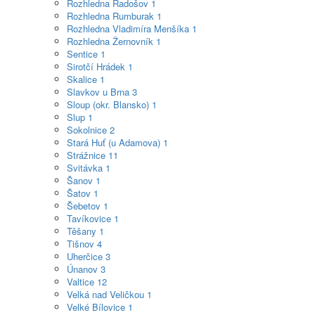
Rozhledna Radošov
1
Rozhledna Rumburak
1
Rozhledna Vladimíra Menšíka
1
Rozhledna Žernovník
1
Sentice
1
Sirotčí Hrádek
1
Skalice
1
Slavkov u Brna
3
Sloup (okr. Blansko)
1
Slup
1
Sokolnice
2
Stará Huť (u Adamova)
1
Strážnice
11
Svitávka
1
Šanov
1
Šatov
1
Šebetov
1
Tavíkovice
1
Těšany
1
Tišnov
4
Uherčice
3
Únanov
3
Valtice
12
Velká nad Veličkou
1
Velké Bílovice
1