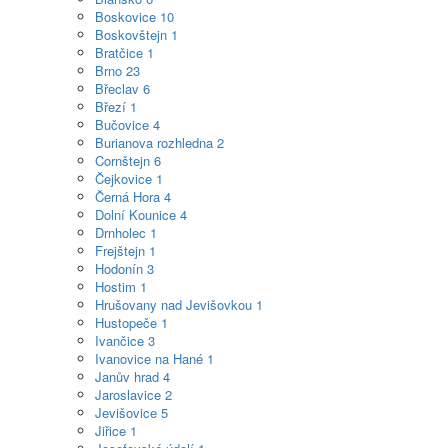
Boskovice
10
Boskovštejn
1
Bratčice
1
Brno
23
Břeclav
6
Březí
1
Bučovice
4
Burianova rozhledna
2
Cornštejn
6
Čejkovice
1
Černá Hora
4
Dolní Kounice
4
Drnholec
1
Frejštejn
1
Hodonín
3
Hostim
1
Hrušovany nad Jevišovkou
1
Hustopeče
1
Ivančice
3
Ivanovice na Hané
1
Janův hrad
4
Jaroslavice
2
Jevišovice
5
Jiřice
1