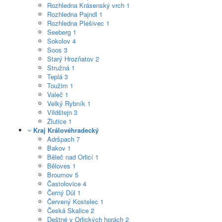
Rozhledna Krásenský vrch
1
Rozhledna Pajndl
1
Rozhledna Plešivec
1
Seeberg
1
Sokolov
4
Soos
3
Starý Hrozňatov
2
Stružná
1
Teplá
3
Toužim
1
Valeč
1
Velký Rybník
1
Vildštejn
3
Žlutice
1
Kraj Královéhradecký
Adršpach
7
Bakov
1
Běleč nad Orlicí
1
Běloves
1
Broumov
5
Častolovice
4
Černý Důl
1
Červený Kostelec
1
Česká Skalice
2
Deštné v Orlických horách
2