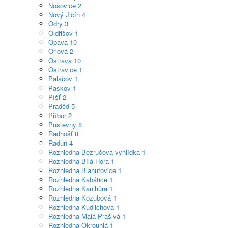
Nošovice
2
Nový Jičín
4
Odry
3
Oldřišov
1
Opava
10
Orlová
2
Ostrava
10
Ostravice
1
Palačov
1
Paskov
1
Píšť
2
Praděd
5
Příbor
2
Pustevny
8
Radhošť
8
Raduň
4
Rozhledna Bezručova vyhlídka
1
Rozhledna Bílá Hora
1
Rozhledna Blahutovice
1
Rozhledna Kabátice
1
Rozhledna Kanihůra
1
Rozhledna Kozubová
1
Rozhledna Kudlichova
1
Rozhledna Malá Prašivá
1
Rozhledna Okrouhlá
1