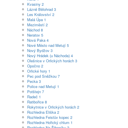
Kvasiny
2
Lázně Bělohrad
3
Les Království
2
Malá Úpa
1
Meziměstí
2
Náchod
8
Neratov
5
Nová Paka
4
Nové Město nad Metují
5
Nový Bydžov
3
Nový Hrádek (u Náchoda)
4
Olešnice v Orlických horách
3
Opočno
2
Orlické hory
1
Pec pod Sněžkou
7
Pecka
3
Police nad Metují
1
Potštejn
7
Radeč
1
Ratibořice
8
Rokytnice v Orlických horách
2
Rozhledna Eliška
2
Rozhledna Feistův kopec
2
Rozhledna Hořický chlum
1
Rozhledna Na Šibeníku
2