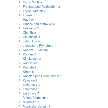
Dolní Životice
1
Frenštát pod Radhoštěm
2
Frýdek-Místek
2
Fulnek
1
Havířov
4
Hradec nad Moravicí
4
Hukvaldy
6
Chotěbuz
1
Chuchelná
1
Jablunkov
4
Janovice u Rýmařova
1
Karlova Studánka
6
Karviná
6
Klimkovice
2
Kopřivnice
3
Kravaře
1
Krnov
6
Kunčice pod Ondřejníkem
1
Kyjovice
1
Linhartovy
2
Litultovice
1
Lysá hora
7
Město Albrechtice
1
Mladecko
1
Moravský Beroun
1