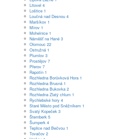
Litovel
4
Loštice
1
Loučná nad Desnou
4
Maršíkov
1
Mírov
1
Mohelnice
1
Náměšť na Hané
3
Olomouc
22
Ostružná
1
Plumlov
3
Prostějov
7
Přerov
7
Rapotín
1
Rozhledna Borůvková Hora
1
Rozhledna Brusná
1
Rozhledna Bukovka
2
Rozhledna Zlatý chlum
1
Rychlebské hory
4
Staré Město pod Sněžníkem
1
Svatý Kopeček
3
Šternberk
5
Šumperk
4
Teplice nad Bečvou
1
Tovačov
2