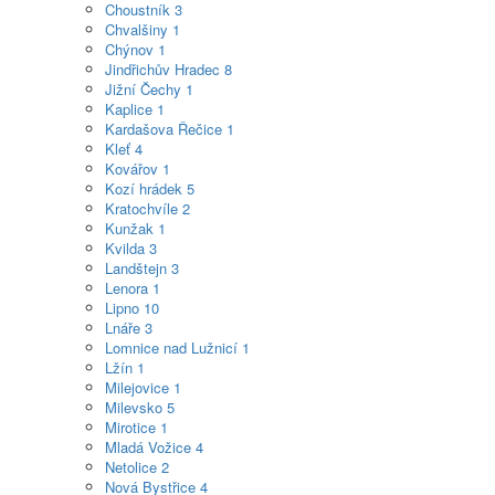
Choustník
3
Chvalšiny
1
Chýnov
1
Jindřichův Hradec
8
Jižní Čechy
1
Kaplice
1
Kardašova Řečice
1
Kleť
4
Kovářov
1
Kozí hrádek
5
Kratochvíle
2
Kunžak
1
Kvilda
3
Landštejn
3
Lenora
1
Lipno
10
Lnáře
3
Lomnice nad Lužnicí
1
Lžín
1
Milejovice
1
Milevsko
5
Mirotice
1
Mladá Vožice
4
Netolice
2
Nová Bystřice
4