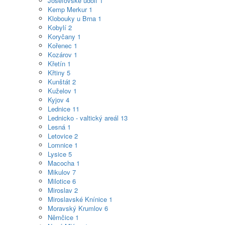
Josefovské údolí
1
Kemp Merkur
1
Klobouky u Brna
1
Kobylí
2
Koryčany
1
Kořenec
1
Kozárov
1
Křetín
1
Křtiny
5
Kunštát
2
Kuželov
1
Kyjov
4
Lednice
11
Lednicko - valtický areál
13
Lesná
1
Letovice
2
Lomnice
1
Lysice
5
Macocha
1
Mikulov
7
Milotice
6
Miroslav
2
Miroslavské Knínice
1
Moravský Krumlov
6
Němčice
1