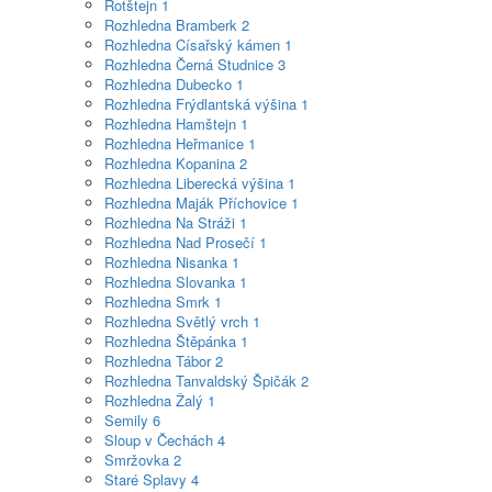
Rotštejn
1
Rozhledna Bramberk
2
Rozhledna Císařský kámen
1
Rozhledna Černá Studnice
3
Rozhledna Dubecko
1
Rozhledna Frýdlantská výšina
1
Rozhledna Hamštejn
1
Rozhledna Heřmanice
1
Rozhledna Kopanina
2
Rozhledna Liberecká výšina
1
Rozhledna Maják Příchovice
1
Rozhledna Na Stráži
1
Rozhledna Nad Prosečí
1
Rozhledna Nisanka
1
Rozhledna Slovanka
1
Rozhledna Smrk
1
Rozhledna Světlý vrch
1
Rozhledna Štěpánka
1
Rozhledna Tábor
2
Rozhledna Tanvaldský Špičák
2
Rozhledna Žalý
1
Semily
6
Sloup v Čechách
4
Smržovka
2
Staré Splavy
4