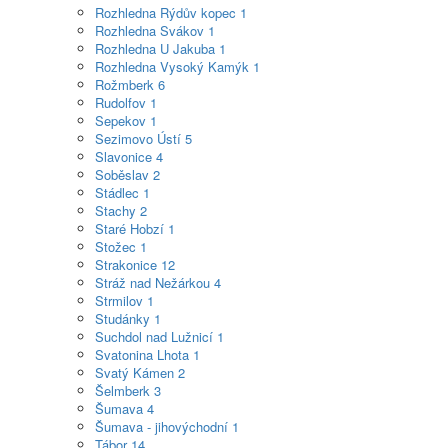
Rozhledna Rýdův kopec
1
Rozhledna Svákov
1
Rozhledna U Jakuba
1
Rozhledna Vysoký Kamýk
1
Rožmberk
6
Rudolfov
1
Sepekov
1
Sezimovo Ústí
5
Slavonice
4
Soběslav
2
Stádlec
1
Stachy
2
Staré Hobzí
1
Stožec
1
Strakonice
12
Stráž nad Nežárkou
4
Strmilov
1
Studánky
1
Suchdol nad Lužnicí
1
Svatonina Lhota
1
Svatý Kámen
2
Šelmberk
3
Šumava
4
Šumava - jihovýchodní
1
Tábor
14