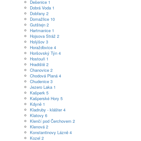
Dešenice
1
Dobrá Voda
1
Dobřany
2
Domažlice
10
Gutštejn
2
Hartmanice
1
Hojsova Stráž
2
Holýšov
3
Horažďovice
4
Horšovský Týn
4
Hostouň
1
Hradiště
2
Chanovice
2
Chodová Planá
4
Chudenice
3
Jezero Laka
1
Kašperk
5
Kašperské Hory
5
Kdyně
1
Kladruby - klášter
4
Klatovy
6
Klenčí pod Čerchovem
2
Klenová
2
Konstantinovy Lázně
4
Kozel
2