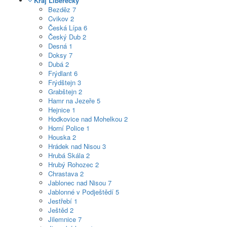
Kraj Liberecký
Bezděz
7
Cvikov
2
Česká Lípa
6
Český Dub
2
Desná
1
Doksy
7
Dubá
2
Frýdlant
6
Frýdštejn
3
Grabštejn
2
Hamr na Jezeře
5
Hejnice
1
Hodkovice nad Mohelkou
2
Horní Police
1
Houska
2
Hrádek nad Nisou
3
Hrubá Skála
2
Hrubý Rohozec
2
Chrastava
2
Jablonec nad Nisou
7
Jablonné v Podještědí
5
Jestřebí
1
Ještěd
2
Jilemnice
7