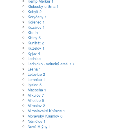
Kemp Merkur
1
Klobouky u Brna
1
Kobylí
2
Koryčany
1
Kořenec
1
Kozárov
1
Křetín
1
Křtiny
5
Kunštát
2
Kuželov
1
Kyjov
4
Lednice
11
Lednicko - valtický areál
13
Lesná
1
Letovice
2
Lomnice
1
Lysice
5
Macocha
1
Mikulov
7
Milotice
6
Miroslav
2
Miroslavské Knínice
1
Moravský Krumlov
6
Němčice
1
Nové Mlýny
1