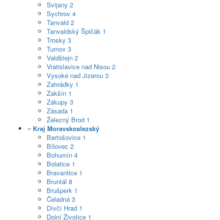
Svijany
2
Sychrov
4
Tanvald
2
Tanvaldský Špičák
1
Trosky
3
Turnov
3
Valdštejn
2
Vratislavice nad Nisou
2
Vysoké nad Jizerou
3
Zahrádky
1
Zakšín
1
Zákupy
3
Zásada
1
Železný Brod
1
Kraj Moravskoslezský
Bartošovice
1
Bílovec
2
Bohumín
4
Bolatice
1
Bravantice
1
Bruntál
8
Brušperk
1
Čeladná
3
Dívčí Hrad
1
Dolní Životice
1