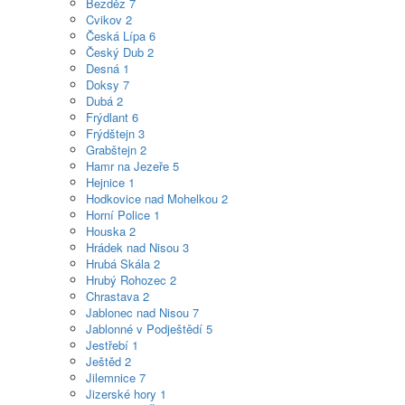
Bezděz
7
Cvikov
2
Česká Lípa
6
Český Dub
2
Desná
1
Doksy
7
Dubá
2
Frýdlant
6
Frýdštejn
3
Grabštejn
2
Hamr na Jezeře
5
Hejnice
1
Hodkovice nad Mohelkou
2
Horní Police
1
Houska
2
Hrádek nad Nisou
3
Hrubá Skála
2
Hrubý Rohozec
2
Chrastava
2
Jablonec nad Nisou
7
Jablonné v Podještědí
5
Jestřebí
1
Ještěd
2
Jilemnice
7
Jizerské hory
1