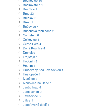
Boskovice
10
Boskovštejn
1
Bratčice
1
Brno
23
Břeclav
6
Březí
1
Bučovice
4
Burianova rozhledna
2
Cornštejn
6
Čejkovice
1
Černá Hora
4
Dolní Kounice
4
Drnholec
1
Frejštejn
1
Hodonín
3
Hostim
1
Hrušovany nad Jevišovkou
1
Hustopeče
1
Ivančice
3
Ivanovice na Hané
1
Janův hrad
4
Jaroslavice
2
Jevišovice
5
Jiřice
1
Josefovské údolí
1