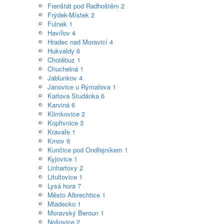
Frenštát pod Radhoštěm
2
Frýdek-Místek
2
Fulnek
1
Havířov
4
Hradec nad Moravicí
4
Hukvaldy
6
Chotěbuz
1
Chuchelná
1
Jablunkov
4
Janovice u Rýmařova
1
Karlova Studánka
6
Karviná
6
Klimkovice
2
Kopřivnice
3
Kravaře
1
Krnov
6
Kunčice pod Ondřejníkem
1
Kyjovice
1
Linhartovy
2
Litultovice
1
Lysá hora
7
Město Albrechtice
1
Mladecko
1
Moravský Beroun
1
Nošovice
2