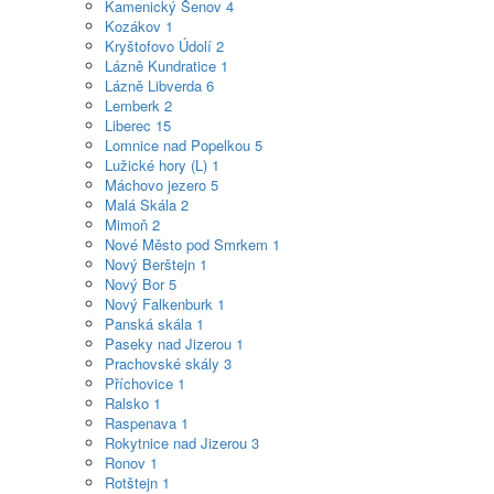
Kamenický Šenov
4
Kozákov
1
Kryštofovo Údolí
2
Lázně Kundratice
1
Lázně Libverda
6
Lemberk
2
Liberec
15
Lomnice nad Popelkou
5
Lužické hory (L)
1
Máchovo jezero
5
Malá Skála
2
Mimoň
2
Nové Město pod Smrkem
1
Nový Berštejn
1
Nový Bor
5
Nový Falkenburk
1
Panská skála
1
Paseky nad Jizerou
1
Prachovské skály
3
Příchovice
1
Ralsko
1
Raspenava
1
Rokytnice nad Jizerou
3
Ronov
1
Rotštejn
1