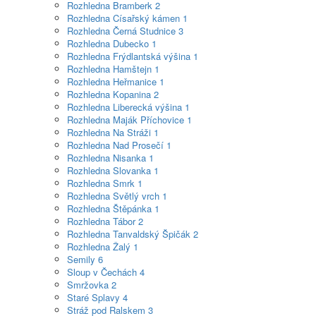
Rozhledna Bramberk
2
Rozhledna Císařský kámen
1
Rozhledna Černá Studnice
3
Rozhledna Dubecko
1
Rozhledna Frýdlantská výšina
1
Rozhledna Hamštejn
1
Rozhledna Heřmanice
1
Rozhledna Kopanina
2
Rozhledna Liberecká výšina
1
Rozhledna Maják Příchovice
1
Rozhledna Na Stráži
1
Rozhledna Nad Prosečí
1
Rozhledna Nisanka
1
Rozhledna Slovanka
1
Rozhledna Smrk
1
Rozhledna Světlý vrch
1
Rozhledna Štěpánka
1
Rozhledna Tábor
2
Rozhledna Tanvaldský Špičák
2
Rozhledna Žalý
1
Semily
6
Sloup v Čechách
4
Smržovka
2
Staré Splavy
4
Stráž pod Ralskem
3