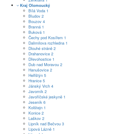
Kraj Olomoucký
Bílá Voda
1
Bludov
2
Bouzov
4
Branná
1
Buková
1
Čechy pod Kosířem
1
Dalimilova rozhledna
1
Dlouhé stráně
2
Drahanovice
2
Dřevohostice
1
Dub nad Moravou
2
Hanušovice
2
Helfštýn
5
Hranice
5
Jánský Vrch
4
Javorník
2
Javoříčské jeskyně
1
Jeseník
6
Kolštejn
1
Konice
2
Laškov
2
Lipník nad Bečvou
3
Lipová Lázně
1