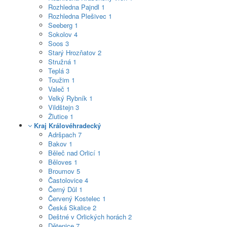
Rozhledna Pajndl
1
Rozhledna Plešivec
1
Seeberg
1
Sokolov
4
Soos
3
Starý Hrozňatov
2
Stružná
1
Teplá
3
Toužim
1
Valeč
1
Velký Rybník
1
Vildštejn
3
Žlutice
1
Kraj Královéhradecký
Adršpach
7
Bakov
1
Běleč nad Orlicí
1
Běloves
1
Broumov
5
Častolovice
4
Černý Důl
1
Červený Kostelec
1
Česká Skalice
2
Deštné v Orlických horách
2
Dětenice
7