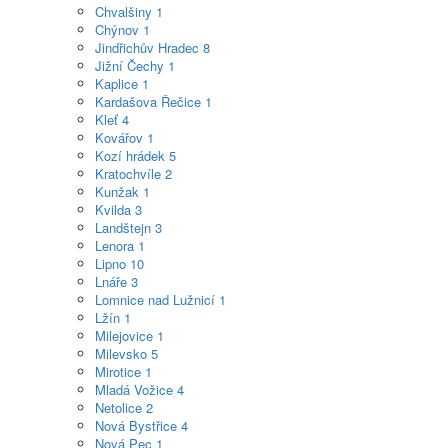
Chvalšiny
1
Chýnov
1
Jindřichův Hradec
8
Jižní Čechy
1
Kaplice
1
Kardašova Řečice
1
Kleť
4
Kovářov
1
Kozí hrádek
5
Kratochvíle
2
Kunžak
1
Kvilda
3
Landštejn
3
Lenora
1
Lipno
10
Lnáře
3
Lomnice nad Lužnicí
1
Lžín
1
Milejovice
1
Milevsko
5
Mirotice
1
Mladá Vožice
4
Netolice
2
Nová Bystřice
4
Nová Pec
1