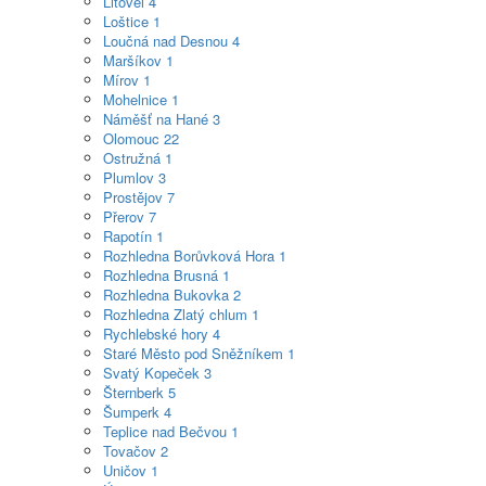
Litovel
4
Loštice
1
Loučná nad Desnou
4
Maršíkov
1
Mírov
1
Mohelnice
1
Náměšť na Hané
3
Olomouc
22
Ostružná
1
Plumlov
3
Prostějov
7
Přerov
7
Rapotín
1
Rozhledna Borůvková Hora
1
Rozhledna Brusná
1
Rozhledna Bukovka
2
Rozhledna Zlatý chlum
1
Rychlebské hory
4
Staré Město pod Sněžníkem
1
Svatý Kopeček
3
Šternberk
5
Šumperk
4
Teplice nad Bečvou
1
Tovačov
2
Uničov
1