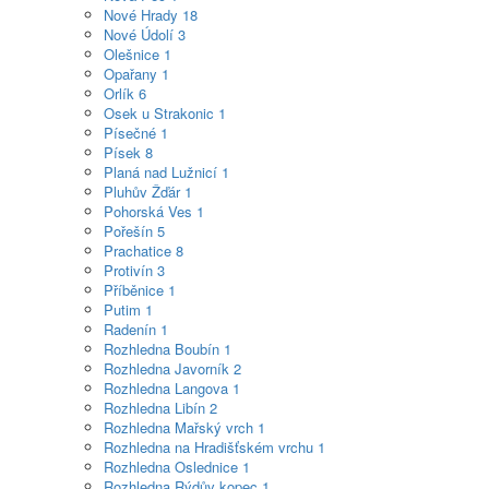
Nové Hrady
18
Nové Údolí
3
Olešnice
1
Opařany
1
Orlík
6
Osek u Strakonic
1
Písečné
1
Písek
8
Planá nad Lužnicí
1
Pluhův Žďár
1
Pohorská Ves
1
Pořešín
5
Prachatice
8
Protivín
3
Příběnice
1
Putim
1
Radenín
1
Rozhledna Boubín
1
Rozhledna Javorník
2
Rozhledna Langova
1
Rozhledna Libín
2
Rozhledna Mařský vrch
1
Rozhledna na Hradišťském vrchu
1
Rozhledna Oslednice
1
Rozhledna Rýdův kopec
1