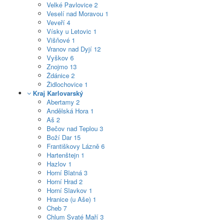
Velké Pavlovice
2
Veselí nad Moravou
1
Veveří
4
Vísky u Letovic
1
Višňové
1
Vranov nad Dyjí
12
Vyškov
6
Znojmo
13
Ždánice
2
Židlochovice
1
Kraj Karlovarský
Abertamy
2
Andělská Hora
1
Aš
2
Bečov nad Teplou
3
Boží Dar
15
Františkovy Lázně
6
Hartenštejn
1
Hazlov
1
Horní Blatná
3
Horní Hrad
2
Horní Slavkov
1
Hranice (u Aše)
1
Cheb
7
Chlum Svaté Maří
3