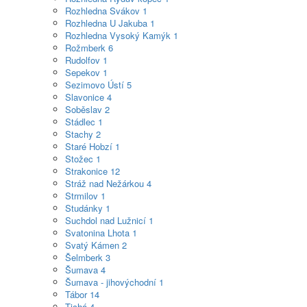
Rozhledna Svákov
1
Rozhledna U Jakuba
1
Rozhledna Vysoký Kamýk
1
Rožmberk
6
Rudolfov
1
Sepekov
1
Sezimovo Ústí
5
Slavonice
4
Soběslav
2
Stádlec
1
Stachy
2
Staré Hobzí
1
Stožec
1
Strakonice
12
Stráž nad Nežárkou
4
Strmilov
1
Studánky
1
Suchdol nad Lužnicí
1
Svatonina Lhota
1
Svatý Kámen
2
Šelmberk
3
Šumava
4
Šumava - jihovýchodní
1
Tábor
14
Tichá
4