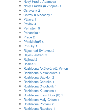
Nový Hrad u Adamova
1
Nový Hrádek (u Znojma)
1
Oslavany
2
Ostrov u Macochy
1
Pálava
1
Pavlov
4
Pernštejn
5
Pohansko
1
Prace
2
Předklášteří
5
Přítluky
1
Rájec nad Svitavou
2
Rájec-Jestřebí
2
Rajhrad
2
Rosice
2
Rozhledna Akátová věž Výhon
1
Rozhledna Alexandrova
1
Rozhledna Babylon
2
Rozhledna Čebínka
1
Rozhledna Chocholík
1
Rozhledna Klucanina
1
Rozhledna Kraví Hora (B)
1
Rozhledna Malý Chlum
1
Rozhledna Podvrší
2
Rozhledna Radošov
1