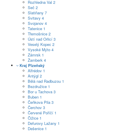
Rozhledna Val
2
Seč
2
Slatiňany
7
Svitavy
4
Svojanov
4
Tatenice
1
Třemošnice
2
Ústí nad Orlicí
3
Veselý Kopec
2
Vysoké Mýto
4
Zámrsk
1
Žamberk
4
Kraj Plzeňský
Alfrédov
1
Antýgl
2
Bělá nad Radbuzou
1
Bezdružice
1
Bor u Tachova
3
Buben
1
Čeňkova Pila
3
Čerchov
3
Červené Poříčí
1
Čižice
1
Defurovy Lažany
1
Dešenice
1