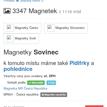
Přihlásit
prázdný košík 0,-
3347 Magnetek
z 1116 míst
Magnetky Česko
Magnetky Slovensko
Magnetky Svět
Magnetky
Sovinec
k tomuto místu máme také
Pidifrky
a
pohlednice
Všechny ceny jsou uvedeny
vč. DPH
Seřadit podle:
Nejnovější
Kód
Magnetka MR Česká Republika
MR001 - Česká republika
Magnetky republika