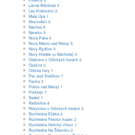
Lázně Bělohrad
3
Les Království
2
Malá Úpa
1
Meziměstí
2
Náchod
8
Neratov
5
Nová Paka
4
Nové Město nad Metují
5
Nový Bydžov
3
Nový Hrádek (u Náchoda)
4
Olešnice v Orlických horách
3
Opočno
2
Orlické hory
1
Pec pod Sněžkou
7
Pecka
3
Police nad Metují
1
Potštejn
7
Radeč
1
Ratibořice
8
Rokytnice v Orlických horách
2
Rozhledna Eliška
2
Rozhledna Feistův kopec
2
Rozhledna Hořický chlum
1
Rozhledna Na Šibeníku
2