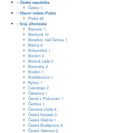
Česká republika
Česko
1
Hlavní město Praha
Praha
28
Kraj Jihočeský
Bavorov
1
Bechyně
10
Benešov nad Černou
1
Blatná
9
Bohumilice
1
Borotín
2
Borová Lada
2
Borovany
2
Boubín
1
Budíškovice
1
Býšov
1
Cuknštejn
2
Čekanice
1
Černá v Pošumaví
1
Černice
1
Červená Lhota
6
Česká Kanada
3
Česká Olešná
1
České Budějovice
6
České Velenice
2