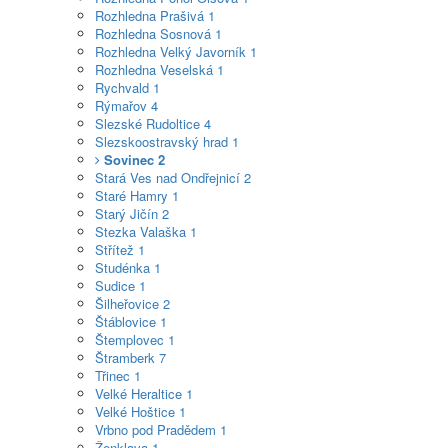
Rozhledna Prašivá
1
Rozhledna Sosnová
1
Rozhledna Velký Javorník
1
Rozhledna Veselská
1
Rychvald
1
Rýmařov
4
Slezské Rudoltice
4
Slezskoostravský hrad
1
Sovinec
2
Stará Ves nad Ondřejnicí
2
Staré Hamry
1
Starý Jičín
2
Stezka Valaška
1
Střítež
1
Studénka
1
Sudice
1
Šilheřovice
2
Štáblovice
1
Štemplovec
1
Štramberk
7
Třinec
1
Velké Heraltice
1
Velké Hoštice
1
Vrbno pod Pradědem
1
Ženklava
1