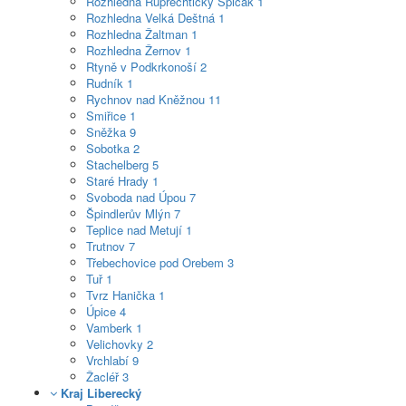
Rozhledna Ruprechtický Špičák
1
Rozhledna Velká Deštná
1
Rozhledna Žaltman
1
Rozhledna Žernov
1
Rtyně v Podkrkonoší
2
Rudník
1
Rychnov nad Kněžnou
11
Smiřice
1
Sněžka
9
Sobotka
2
Stachelberg
5
Staré Hrady
1
Svoboda nad Úpou
7
Špindlerův Mlýn
7
Teplice nad Metují
1
Trutnov
7
Třebechovice pod Orebem
3
Tuř
1
Tvrz Hanička
1
Úpice
4
Vamberk
1
Velichovky
2
Vrchlabí
9
Žacléř
3
Kraj Liberecký