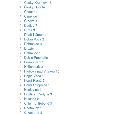
Český Krumlov
15
Český Rudolec
3
Čestice
2
Čimelice
1
Čížová
1
Dačice
7
Dírná
3
Dívčí Kámen
4
Dobrá Voda
2
Dobronice
3
Dražíč
1
Drslavice
1
Dub u Prachatic
1
Frymburk
17
Helfenburk
3
Hluboká nad Vltavou
15
Hojná Voda
1
Horní Planá
5
Horní Stropnice
1
Hoslovice
3
Hoštice u Volyně
3
Husinec
2
Chlum u Třeboně
3
Chotoviny
1
Choustník
3