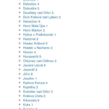
Dobrošov
4
Dobruška
3
Doudleby nad Orlicí
2
Dvůr Králové nad Labem
3
Harrachov
6
Horní Malá Úpa
1
Horní Maršov
2
Hořice v Podkrkonoší
1
Hostinné
5
Hradec Králové
5
Hrádek u Nechanic
2
Hronov
4
Humprecht
6
Chlumec nad Cidlinou
2
Janské Lázně
9
Jaroměř
2
Jičín
8
Josefov
1
Karlova Koruna
4
Kopidlno
2
Kostelec nad Orlicí
3
Králova Lhota
2
Krkonoše
9
Kuks
1
Kvasiny
2