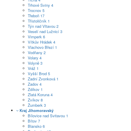
Trhové Sviny
4
Trocnov
5
Třeboň
17
Třístoličník
1
Týn nad Vltavou
2
Veselí nad Lužnicí
3
Vimperk
6
Vítkův Hrádek
4
Vlachovo Březí
1
Vodňany
2
Volary
4
Volyně
3
Vráž
1
Vyšší Brod
5
Zadní Zvonková
1
Zadov
4
Zdíkov
1
Zlatá Koruna
4
Zvíkov
8
Žumberk
3
Kraj Jihomoravský
Bílovice nad Svitavou
1
Bítov
7
Blansko
6