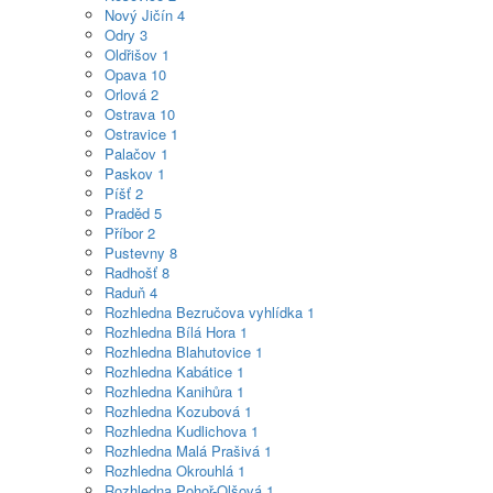
Nový Jičín
4
Odry
3
Oldřišov
1
Opava
10
Orlová
2
Ostrava
10
Ostravice
1
Palačov
1
Paskov
1
Píšť
2
Praděd
5
Příbor
2
Pustevny
8
Radhošť
8
Raduň
4
Rozhledna Bezručova vyhlídka
1
Rozhledna Bílá Hora
1
Rozhledna Blahutovice
1
Rozhledna Kabátice
1
Rozhledna Kanihůra
1
Rozhledna Kozubová
1
Rozhledna Kudlichova
1
Rozhledna Malá Prašivá
1
Rozhledna Okrouhlá
1
Rozhledna Pohoř-Olšová
1