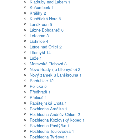
Kladruby nad Labem
1
Košumberk
1
Králíky
2
Kunětická Hora
6
Lanškroun
5
Lázně Bohdaneč
6
Letohrad
3
Lichnice
4
Litice nad Orlicí
2
Litomyšl
14
Luže
1
Moravská Třebová
3
Nové Hrady ( u Litomyšle)
2
Nový zámek u Lanškrouna
1
Pardubice
12
Polička
5
Předhradí
1
Přelouč
1
Rabštejnská Lhota
1
Rozhledna Amálka
1
Rozhledna Andrlův Chlum
2
Rozhledna Kozlovský kopec
1
Rozhledna Pastýřka
1
Rozhledna Toulovcova
1
Rozhledna Tyršova
1