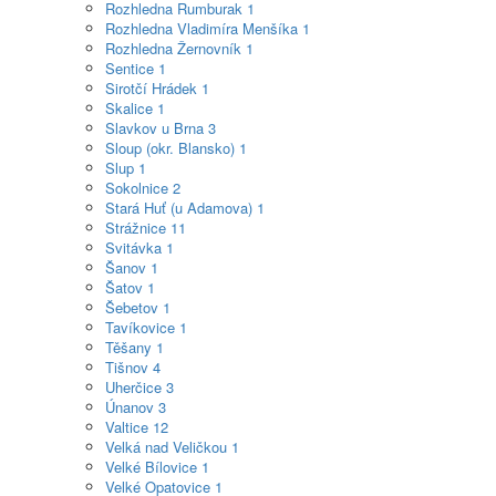
Rozhledna Rumburak
1
Rozhledna Vladimíra Menšíka
1
Rozhledna Žernovník
1
Sentice
1
Sirotčí Hrádek
1
Skalice
1
Slavkov u Brna
3
Sloup (okr. Blansko)
1
Slup
1
Sokolnice
2
Stará Huť (u Adamova)
1
Strážnice
11
Svitávka
1
Šanov
1
Šatov
1
Šebetov
1
Tavíkovice
1
Těšany
1
Tišnov
4
Uherčice
3
Únanov
3
Valtice
12
Velká nad Veličkou
1
Velké Bílovice
1
Velké Opatovice
1