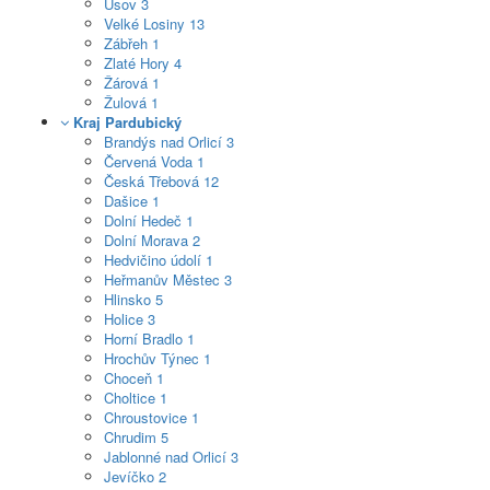
Úsov
3
Velké Losiny
13
Zábřeh
1
Zlaté Hory
4
Žárová
1
Žulová
1
Kraj Pardubický
Brandýs nad Orlicí
3
Červená Voda
1
Česká Třebová
12
Dašice
1
Dolní Hedeč
1
Dolní Morava
2
Hedvičino údolí
1
Heřmanův Městec
3
Hlinsko
5
Holice
3
Horní Bradlo
1
Hrochův Týnec
1
Choceň
1
Choltice
1
Chroustovice
1
Chrudim
5
Jablonné nad Orlicí
3
Jevíčko
2