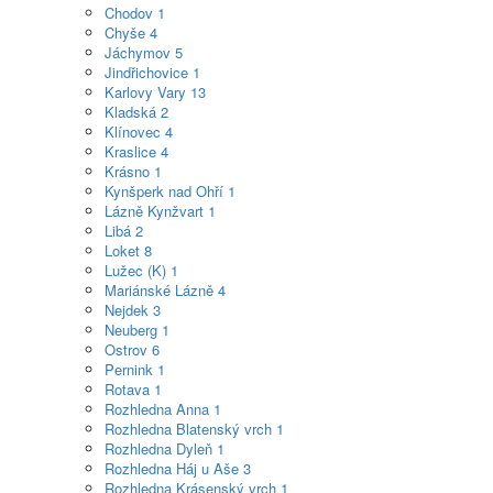
Chodov
1
Chyše
4
Jáchymov
5
Jindřichovice
1
Karlovy Vary
13
Kladská
2
Klínovec
4
Kraslice
4
Krásno
1
Kynšperk nad Ohří
1
Lázně Kynžvart
1
Libá
2
Loket
8
Lužec (K)
1
Mariánské Lázně
4
Nejdek
3
Neuberg
1
Ostrov
6
Pernink
1
Rotava
1
Rozhledna Anna
1
Rozhledna Blatenský vrch
1
Rozhledna Dyleň
1
Rozhledna Háj u Aše
3
Rozhledna Krásenský vrch
1