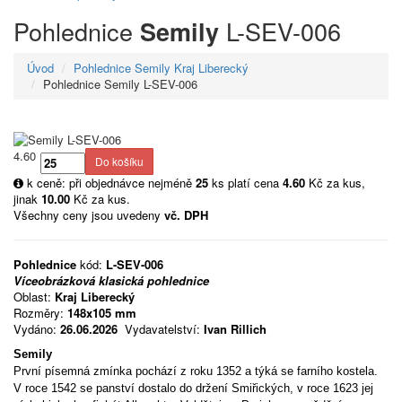
Pohlednice
L-SEV-006
Semily
Úvod
Pohlednice Semily Kraj Liberecký
Pohlednice Semily L-SEV-006
4.60
k ceně: při objednávce nejméně
25
ks platí cena
4.60
Kč za kus,
jinak
10.00
Kč za kus.
Všechny ceny jsou uvedeny
vč. DPH
Pohlednice
kód:
L-SEV-006
Víceobrázková klasická pohlednice
Oblast:
Kraj Liberecký
Rozměry:
148x105 mm
Vydáno:
26.06.2026
Vydavatelství:
Ivan Rillich
Semily
První písemná zmínka pochází z roku 1352 a týká se farního kostela.
V roce 1542 se panství dostalo do držení Smiřických, v roce 1623 jej