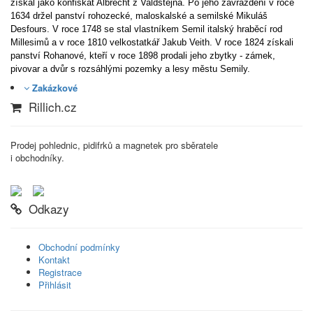
získal jako konfiskát Albrecht z Valdštejna. Po jeho zavraždění v roce
1634 držel panství rohozecké, maloskalské a semilské Mikuláš
Desfours. V roce 1748 se stal vlastníkem Semil italský hraběcí rod
Millesimů a v roce 1810 velkostatkář Jakub Veith. V roce 1824 získali
panství Rohanové, kteří v roce 1898 prodali jeho zbytky - zámek,
pivovar a dvůr s rozsáhlými pozemky a lesy městu Semily.
Zakázkové
Rillich.cz
Prodej pohlednic, pidifrků a magnetek pro sběratele
i obchodníky.
Odkazy
Obchodní podmínky
Kontakt
Registrace
Přihlásit