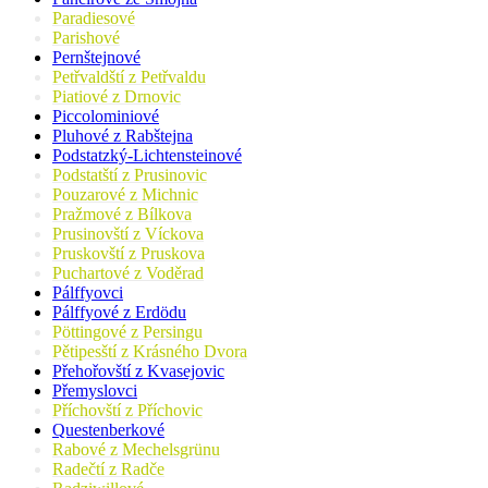
Paradiesové
Parishové
Pernštejnové
Petřvaldští z Petřvaldu
Piatiové z Drnovic
Piccolominiové
Pluhové z Rabštejna
Podstatzký-Lichtensteinové
Podstatští z Prusinovic
Pouzarové z Michnic
Pražmové z Bílkova
Prusinovští z Víckova
Pruskovští z Pruskova
Puchartové z Voděrad
Pálffyovci
Pálffyové z Erdödu
Pöttingové z Persingu
Pětipesští z Krásného Dvora
Přehořovští z Kvasejovic
Přemyslovci
Příchovští z Příchovic
Questenberkové
Rabové z Mechelsgrünu
Radečtí z Radče