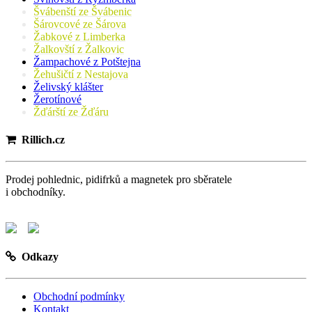
Švábenští ze Švábenic
Šárovcové ze Šárova
Žabkové z Limberka
Žalkovští z Žalkovic
Žampachové z Potštejna
Žehušičtí z Nestajova
Želivský klášter
Žerotínové
Žďárští ze Žďáru
Rillich.cz
Prodej pohlednic, pidifrků a magnetek pro sběratele
i obchodníky.
Odkazy
Obchodní podmínky
Kontakt