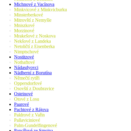
Michnové z Vacínova
Minkvicové z Minkvicburku
Minsterberkové
Mitrovští z Nemyšle
Mniszkové
Morzinové
Mrakešové z Noskova
Nekšové z Landeka
Netoličtí z Eisenberka
Nimptschové
Nostitzové
Nothaftové
Nádasdyovci
Nádherní z Borutína
Němečtí rytíři
Oppersdorfové
Osovští z Doubravice
Osteinové
Otové z Losu
Paarové
Pachtové z Rájova
Paldrové z Vařin
Pallaviciniové
Palm-Gundelfingenové
Pancířové ze Smojna