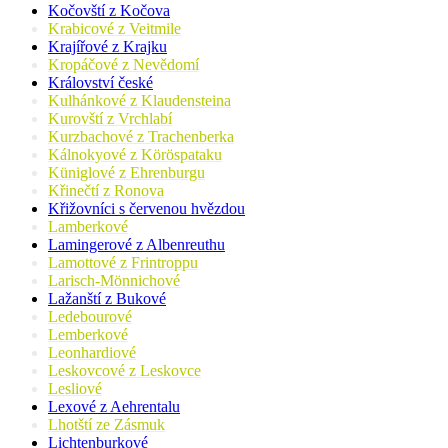
Kočovští z Kočova
Krabicové z Veitmile
Krajířové z Krajku
Kropáčové z Nevědomí
Království české
Kulhánkové z Klaudensteina
Kurovští z Vrchlabí
Kurzbachové z Trachenberka
Kálnokyové z Köröspataku
Küniglové z Ehrenburgu
Křinečtí z Ronova
Křižovníci s červenou hvězdou
Lamberkové
Lamingerové z Albenreuthu
Lamottové z Frintroppu
Larisch-Mönnichové
Lažanští z Bukové
Ledebourové
Lemberkové
Leonhardiové
Leskovcové z Leskovce
Lesliové
Lexové z Aehrentalu
Lhotští ze Zásmuk
Lichtenburkové