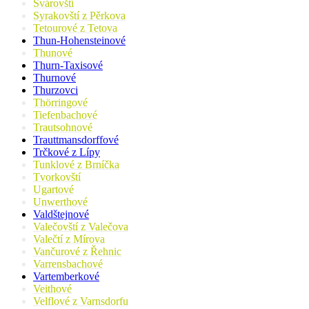
Svárovští
Syrakovští z Pěrkova
Tetourové z Tetova
Thun-Hohensteinové
Thunové
Thurn-Taxisové
Thurnové
Thurzovci
Thörringové
Tiefenbachové
Trautsohnové
Trauttmansdorffové
Trčkové z Lípy
Tunklové z Brníčka
Tvorkovští
Ugartové
Unwerthové
Valdštejnové
Valečovští z Valečova
Valečtí z Mírova
Vančurové z Řehnic
Varrensbachové
Vartemberkové
Veithové
Velflové z Varnsdorfu