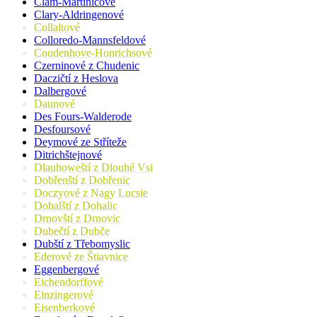
Clam-Martinicové
Clary-Aldringenové
Collaltové
Colloredo-Mannsfeldové
Coudenhove-Honrichsové
Czerninové z Chudenic
Daczičtí z Heslova
Dalbergové
Daunové
Des Fours-Walderode
Desfoursové
Deymové ze Stříteže
Ditrichštejnové
Dlauhoweští z Dlouhé Vsi
Dobřenští z Dobřenic
Doczyové z Nagy Lucsie
Dohalští z Dohalic
Drnovští z Drnovic
Dubečtí z Dubče
Dubští z Třebomyslic
Ederové ze Štiavnice
Eggenbergové
Eichendorffové
Einzingerové
Eisenberkové