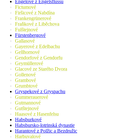
Engelové z Engelsflussu
Fictumové
Firšicové z Nabdína
Frankengrünerové
Fraňkové z Liběchova
Fulštejnové
Fürstenbergové
Gallasové
Gayerové z Edelbachu
Gellhornové
Gendorfové z Gendorfu
Geymüllerové
Glacové ze Starého Dvora
Gollenové
Grambové
Grumbtové
Gryspekové z Gryspachu
Gummerauerové
Gutmannové
Gutštejnové
Haasové z Hasenfelsu
Habsburkové
Habsbursko-lotrinská dynastie
Harantové z Polžic a Bezdružic
Harbuvalové