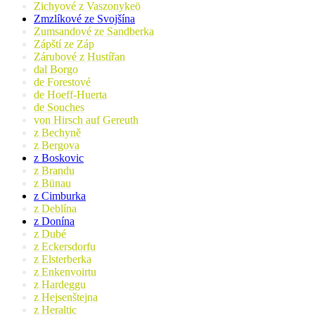
Zichyové z Vaszonykeö
Zmzlíkové ze Svojšína
Zumsandové ze Sandberka
Zápští ze Záp
Zárubové z Hustířan
dal Borgo
de Forestové
de Hoeff-Huerta
de Souches
von Hirsch auf Gereuth
z Bechyně
z Bergova
z Boskovic
z Brandu
z Bünau
z Cimburka
z Deblína
z Donína
z Dubé
z Eckersdorfu
z Elsterberka
z Enkenvoirtu
z Hardeggu
z Hejsenštejna
z Heraltic