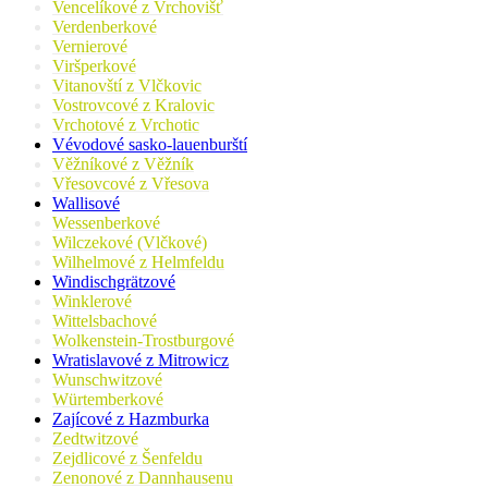
Vencelíkové z Vrchovišť
Verdenberkové
Vernierové
Viršperkové
Vitanovští z Vlčkovic
Vostrovcové z Kralovic
Vrchotové z Vrchotic
Vévodové sasko-lauenburští
Věžníkové z Věžník
Vřesovcové z Vřesova
Wallisové
Wessenberkové
Wilczekové (Vlčkové)
Wilhelmové z Helmfeldu
Windischgrätzové
Winklerové
Wittelsbachové
Wolkenstein-Trostburgové
Wratislavové z Mitrowicz
Wunschwitzové
Würtemberkové
Zajícové z Hazmburka
Zedtwitzové
Zejdlicové z Šenfeldu
Zenonové z Dannhausenu