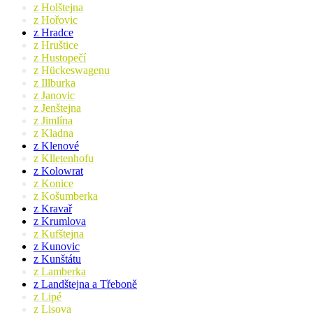
z Holštejna
z Hořovic
z Hradce
z Hruštice
z Hustopečí
z Hückeswagenu
z Illburka
z Janovic
z Jenštejna
z Jimlína
z Kladna
z Klenové
z Klletenhofu
z Kolowrat
z Konice
z Košumberka
z Kravař
z Krumlova
z Kufštejna
z Kunovic
z Kunštátu
z Lamberka
z Landštejna a Třeboně
z Lipé
z Lisova