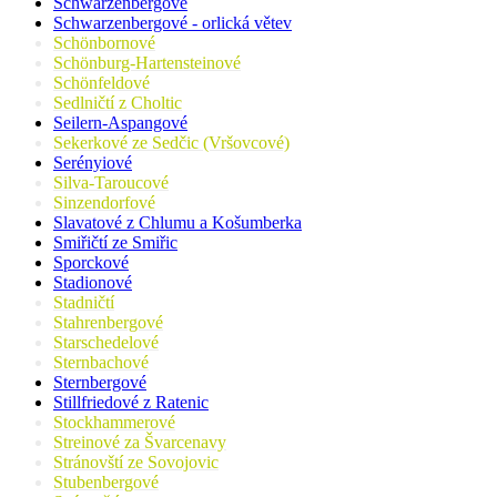
Schwarzenbergové
Schwarzenbergové - orlická větev
Schönbornové
Schönburg-Hartensteinové
Schönfeldové
Sedlničtí z Choltic
Seilern-Aspangové
Sekerkové ze Sedčic (Vršovcové)
Serényiové
Silva-Taroucové
Sinzendorfové
Slavatové z Chlumu a Košumberka
Smiřičtí ze Smiřic
Sporckové
Stadionové
Stadničtí
Stahrenbergové
Starschedelové
Sternbachové
Sternbergové
Stillfriedové z Ratenic
Stockhammerové
Streinové za Švarcenavy
Stránovští ze Sovojovic
Stubenbergové