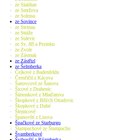
ze Slatiňan
ze Smržova
ze Solmsu
ze Sovince
ze Steinau
ze Stráže
ze Sulevic
ze Sv. Jiří a Pezinku
ze Zvole
ze Zásmuk
ze Zástřizl
ze Šelmberka
Čejkové z Badenfeldu
Černčičtí z Kácova
Šanovcové ze Šanova
Šicové z Drahenic
Šimonkové z Mlaďatova
Škopkové z Bílých Otradovic
Škopkové z Dubé
Šlejnicové
Španovští z Lisova
Špačkové ze Starburgu
Štampachové ze Štampachu
Švamberkové
Švihovští z Rýzmberka