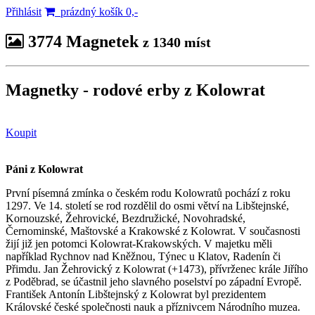
Přihlásit
prázdný košík 0,-
3774 Magnetek
z 1340 míst
Magnetky - rodové erby
z Kolowrat
Koupit
Páni z Kolowrat
První písemná zmínka o českém rodu Kolowratů pochází z roku
1297. Ve 14. století se rod rozdělil do osmi větví na Libštejnské,
Kornouzské, Žehrovické, Bezdružické, Novohradské,
Černominské, Maštovské a Krakowské z Kolowrat. V současnosti
žijí již jen potomci Kolowrat-Krakowských. V majetku měli
například Rychnov nad Kněžnou, Týnec u Klatov, Radenín či
Přimdu. Jan Žehrovický z Kolowrat (+1473), přívrženec krále Jiřího
z Poděbrad, se účastnil jeho slavného poselství po západní Evropě.
František Antonín Libštejnský z Kolowrat byl prezidentem
Královské české společnosti nauk a příznivcem Národního muzea.