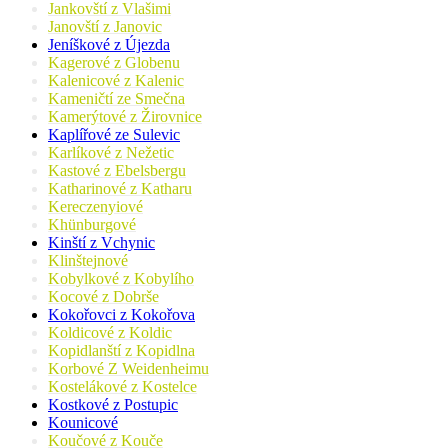
Jankovští z Vlašimi
Janovští z Janovic
Jeníškové z Újezda
Kagerové z Globenu
Kalenicové z Kalenic
Kameničtí ze Smečna
Kamerýtové z Žirovnice
Kaplířové ze Sulevic
Karlíkové z Nežetic
Kastové z Ebelsbergu
Katharinové z Katharu
Kereczenyiové
Khünburgové
Kinští z Vchynic
Klinštejnové
Kobylkové z Kobylího
Kocové z Dobrše
Kokořovci z Kokořova
Koldicové z Koldic
Kopidlanští z Kopidlna
Korbové Z Weidenheimu
Kostelákové z Kostelce
Kostkové z Postupic
Kounicové
Koučové z Kouče