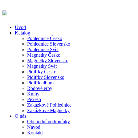
Úvod
Katalog
Pohlednice Česko
Pohlednice Slovensko
Pohlednice Svět
Magnetky Česko
Magnetky Slovensko
Magnetky Svět
Pidifrky Česko
Pidifrky Slovensko
Pidifrk album
Rodové erby
Knihy
Pexeso
Zakázkové Pohlednice
Zakázkové Magnetky
O nás
Obchodní podmnínky
Návod
Kontakt