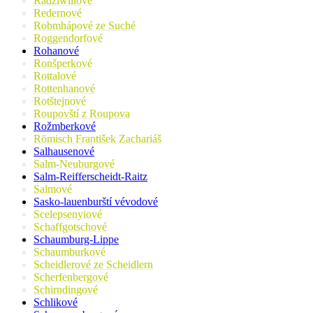
Radziwillové
Redernové
Robmhápové ze Suché
Roggendorfové
Rohanové
Ronšperkové
Rottalové
Rottenhanové
Rotštejnové
Roupovští z Roupova
Rožmberkové
Römisch František Zachariáš
Salhausenové
Salm-Neuburgové
Salm-Reifferscheidt-Raitz
Salmové
Sasko-lauenburští vévodové
Scelepsenyiové
Schaffgotschové
Schaumburg-Lippe
Schaumburkové
Scheidlerové ze Scheidlern
Scherfenbergové
Schirndingové
Schlikové