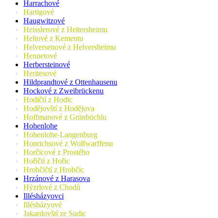
Harrachové
Hartigové
Haugwitzové
Heisslerové z Heitersheimu
Heltové z Kementu
Helversenové z Helversheimu
Hennetové
Herbersteinové
Heritesové
Hildprandtové z Ottenhausenu
Hockové z Zweibrückenu
Hodičtí z Hodic
Hodějovští z Hodějova
Hoffmanové z Grünbüchlu
Hohenlohe
Hohenlohe-Langenburg
Honrichsové z Wolfwarffenu
Horčicové z Prostého
Hořičtí z Hořic
Hrobčičtí z Hrobčic
Hrzánové z Harasova
Hýzrlové z Chodů
Illésházyovci
Illésházyové
Jakardovští ze Sudic