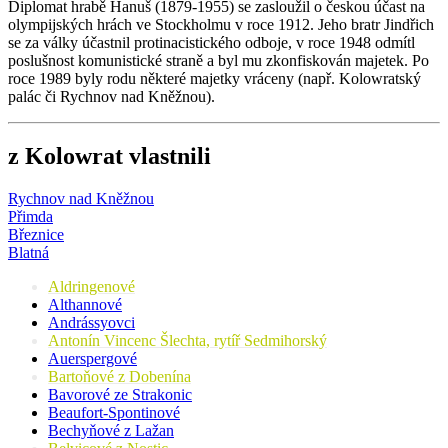
Diplomat hrabě Hanuš (1879-1955) se zasloužil o českou účast na
olympijských hrách ve Stockholmu v roce 1912. Jeho bratr Jindřich
se za války účastnil protinacistického odboje, v roce 1948 odmítl
poslušnost komunistické straně a byl mu zkonfiskován majetek. Po
roce 1989 byly rodu některé majetky vráceny (např. Kolowratský
palác či Rychnov nad Kněžnou).
z Kolowrat vlastnili
Rychnov nad Kněžnou
Přimda
Březnice
Blatná
Aldringenové
Althannové
Andrássyovci
Antonín Vincenc Šlechta, rytíř Sedmihorský
Auerspergové
Bartoňové z Dobenína
Bavorové ze Strakonic
Beaufort-Spontinové
Bechyňové z Lažan