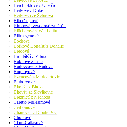
Belvicové z Nostic
Berchtoldové z Uherčic
Berkové z Dubé
Beřkovští ze Šebířova
Biberštejnové
Bironové, vévodové zahánští
Blücherové z Wahlstattu
Blümegenové
Bockové
Bořkové Dohalští z Dohalic
Bredové
Bruntálští z Vrbna
Bubnové z Litic
Budovcové z Budova
Buquoyové
Bzencové z Markvartovic
Báthoryovci
Bítovští z Bítova
Bítovští ze Slavíkovic
Březničtí z Náchoda
Caretto-Millesimové
Cerboniové
Chanovští z Dlouhé Vsi
Chotkové
Clam-Gallasové