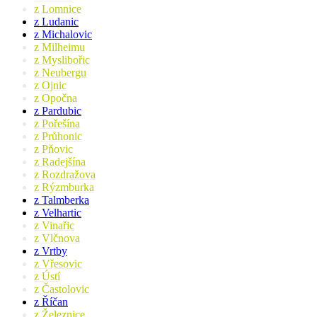
z Lomnice
z Ludanic
z Michalovic
z Milheimu
z Myslibořic
z Neubergu
z Ojnic
z Opočna
z Pardubic
z Pořešína
z Průhonic
z Pňovic
z Radejšína
z Rozdražova
z Rýzmburka
z Talmberka
z Velhartic
z Vinařic
z Vlčnova
z Vrtby
z Vřesovic
z Ústí
z Častolovic
z Říčan
z Železnice