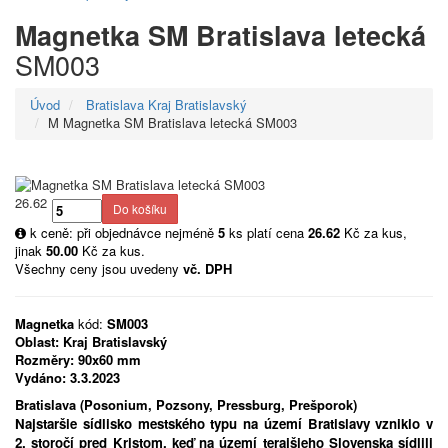
Magnetka SM Bratislava letecká
SM003
Úvod
Bratislava Kraj Bratislavský
M Magnetka SM Bratislava letecká SM003
26.62
k ceně: při objednávce nejméně
5
ks platí cena
26.62
Kč za kus,
jinak
50.00
Kč za kus.
Všechny ceny jsou uvedeny
vč. DPH
Magnetka
kód:
SM003
Oblast:
Kraj Bratislavský
Rozměry:
90x60 mm
Vydáno:
3.3.2023
Bratislava (Posonium, Pozsony, Pressburg, Prešporok)
Najstaršie sídlisko mestského typu na území Bratislavy vzniklo v
2. storočí pred Kristom, keď na území terajšieho Slovenska sídlili