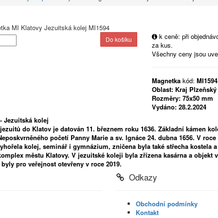
k ceně: při objedná
za kus.
Všechny ceny jsou uv
Magnetka
kód:
MI1594
Oblast:
Kraj Plzeňský
Rozměry:
75x50 mm
Vydáno:
28.2.2024
– Jezuitská kolej
jezuitů do Klatov je datován 11. březnem roku 1636. Základní kámen kol
Neposkvrněného početí Panny Marie a sv. Ignáce 24. dubna 1656. V roce
yhořela kolej, seminář i gymnázium, zničena byla také střecha kostela a
komplex městu Klatovy. V jezuitské koleji byla zřízena kasárna a objekt
 byly pro veřejnost otevřeny v roce 2019.
Odkazy
Obchodní podmínky
Kontakt