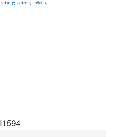
ihlásit
prázdný košík 0,-
I1594