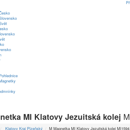
Př
 Česko
Slovensko
Svět
esko
lovensko
vět
sko
ovensko
m
y
Pohlednice
Magnetky
odmnínky
M
netka MI Klatovy Jezuitská kolej
Klatovy Kraj Plzeňský
M Magnetka MI Klatovy Jezuitská kolej MI1594