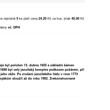
vce nejméně
5
ks platí cena
24.20
Kč za kus, jinak
45.00
Kč
edeny
vč. DPH
eje byl položen 13. dubna 1655 a základní kámen
 1689 byl celý jezuitský komplex poškozen požárem, při
 jeho věže. Po zrušení jezuitského řádu v roce 1773
 vojákům sloužil až do roku 1992. Zrekonstruované