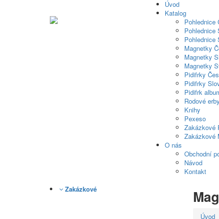
Úvod
Katalog
Pohlednice
Pohlednice 
Pohlednice 
Magnetky Č
Magnetky S
Magnetky S
Pidifrky Če
Pidifrky Sl
Pidifrk albu
Rodové erb
Knihy
Pexeso
Zakázkové 
Zakázkové 
O nás
Obchodní p
Návod
Kontakt
Zakázkové
Mag
Úvod