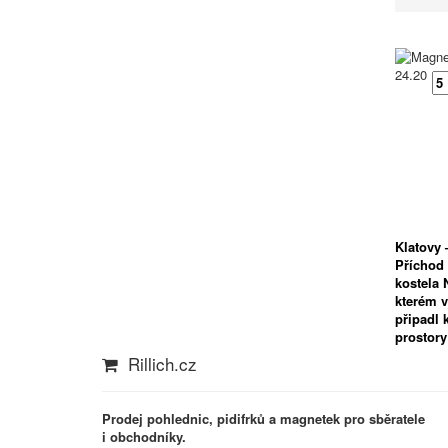
24.20
Klatovy 
Příchod 
kostela 
kterém v
připadl 
prostory
Rillich.cz
Prodej pohlednic, pidifrků a magnetek pro sběratele
i obchodníky.