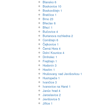
Blansko
6
Boskovice
10
Boskovštejn
1
Bratčice
1
Brno
23
Břeclav
6
Březí
1
Bučovice
4
Burianova rozhledna
2
Cornštejn
6
Čejkovice
1
Černá Hora
4
Dolní Kounice
4
Drnholec
1
Frejštejn
1
Hodonín
3
Hostim
1
Hrušovany nad Jevišovkou
1
Hustopeče
1
Ivančice
3
Ivanovice na Hané
1
Janův hrad
4
Jaroslavice
2
Jevišovice
5
Jiřice
1