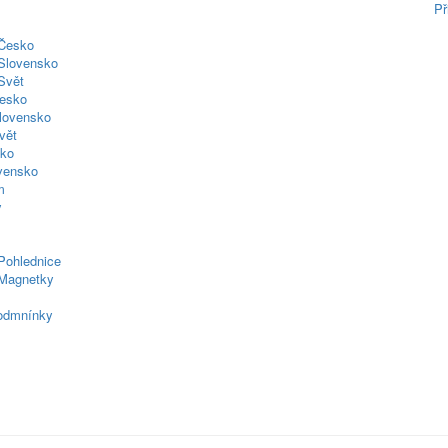
Př
 Česko
Slovensko
Svět
esko
lovensko
vět
sko
ovensko
m
y
Pohlednice
Magnetky
odmnínky