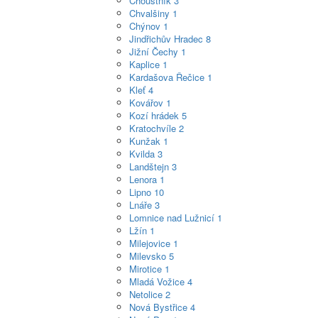
Choustník
3
Chvalšiny
1
Chýnov
1
Jindřichův Hradec
8
Jižní Čechy
1
Kaplice
1
Kardašova Řečice
1
Kleť
4
Kovářov
1
Kozí hrádek
5
Kratochvíle
2
Kunžak
1
Kvilda
3
Landštejn
3
Lenora
1
Lipno
10
Lnáře
3
Lomnice nad Lužnicí
1
Lžín
1
Milejovice
1
Milevsko
5
Mirotice
1
Mladá Vožice
4
Netolice
2
Nová Bystřice
4