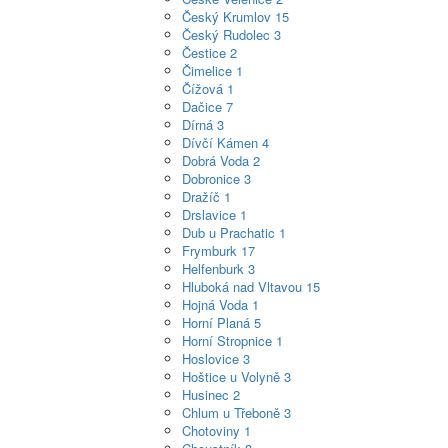
Český Krumlov
15
Český Rudolec
3
Čestice
2
Čimelice
1
Čížová
1
Dačice
7
Dírná
3
Dívčí Kámen
4
Dobrá Voda
2
Dobronice
3
Dražíč
1
Drslavice
1
Dub u Prachatic
1
Frymburk
17
Helfenburk
3
Hluboká nad Vltavou
15
Hojná Voda
1
Horní Planá
5
Horní Stropnice
1
Hoslovice
3
Hoštice u Volyně
3
Husinec
2
Chlum u Třeboně
3
Chotoviny
1