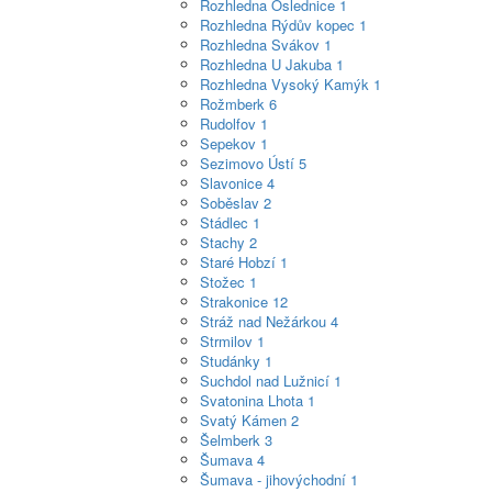
Rozhledna Oslednice
1
Rozhledna Rýdův kopec
1
Rozhledna Svákov
1
Rozhledna U Jakuba
1
Rozhledna Vysoký Kamýk
1
Rožmberk
6
Rudolfov
1
Sepekov
1
Sezimovo Ústí
5
Slavonice
4
Soběslav
2
Stádlec
1
Stachy
2
Staré Hobzí
1
Stožec
1
Strakonice
12
Stráž nad Nežárkou
4
Strmilov
1
Studánky
1
Suchdol nad Lužnicí
1
Svatonina Lhota
1
Svatý Kámen
2
Šelmberk
3
Šumava
4
Šumava - jihovýchodní
1