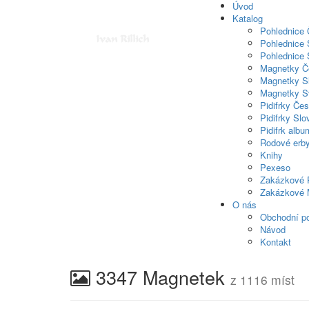
Úvod
Katalog
Pohlednice
Pohlednice 
Pohlednice 
Magnetky Č
Magnetky S
Magnetky S
Pidifrky Če
Pidifrky Sl
Pidifrk albu
Rodové erb
Knihy
Pexeso
Zakázkové 
Zakázkové 
O nás
Obchodní p
Návod
Kontakt
3347 Magnetek
z 1116 míst