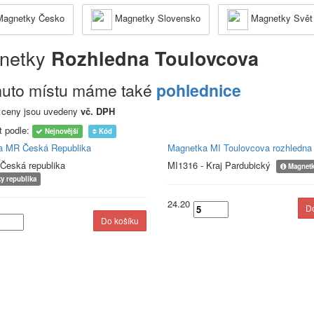
agnetky Česko
Magnetky Slovensko
Magnetky Svět
netky
Rozhledna Toulovcova
muto místu máme také
pohlednice
 ceny jsou uvedeny
vč. DPH
t podle:
Nejnovější
Kód
a MR Česká Republika
Magnetka MI Toulovcova rozhledna
 Česká republika
MI1316 - Kraj Pardubický
Magnet
y republika
24.20