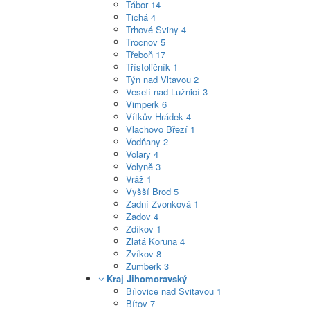
Tábor
14
Tichá
4
Trhové Sviny
4
Trocnov
5
Třeboň
17
Třístoličník
1
Týn nad Vltavou
2
Veselí nad Lužnicí
3
Vimperk
6
Vítkův Hrádek
4
Vlachovo Březí
1
Vodňany
2
Volary
4
Volyně
3
Vráž
1
Vyšší Brod
5
Zadní Zvonková
1
Zadov
4
Zdíkov
1
Zlatá Koruna
4
Zvíkov
8
Žumberk
3
Kraj Jihomoravský
Bílovice nad Svitavou
1
Bítov
7