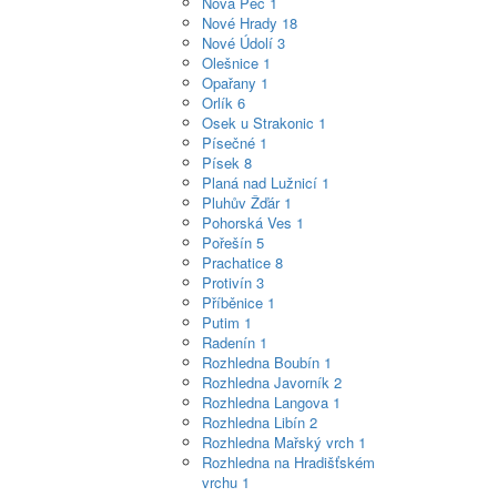
Nová Pec
1
Nové Hrady
18
Nové Údolí
3
Olešnice
1
Opařany
1
Orlík
6
Osek u Strakonic
1
Písečné
1
Písek
8
Planá nad Lužnicí
1
Pluhův Žďár
1
Pohorská Ves
1
Pořešín
5
Prachatice
8
Protivín
3
Příběnice
1
Putim
1
Radenín
1
Rozhledna Boubín
1
Rozhledna Javorník
2
Rozhledna Langova
1
Rozhledna Libín
2
Rozhledna Mařský vrch
1
Rozhledna na Hradišťském
vrchu
1