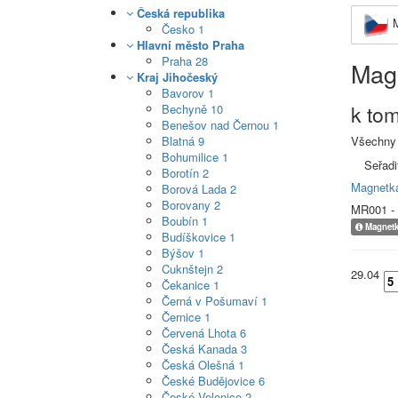
Česká republika
M
Česko
1
Hlavní město Praha
Praha
28
Mag
Kraj Jihočeský
Bavorov
1
k to
Bechyně
10
Benešov nad Černou
1
Blatná
9
Všechny
Bohumilice
1
Seřadi
Borotín
2
Magnetk
Borová Lada
2
Borovany
2
MR001 -
Boubín
1
Magnetk
Budíškovice
1
Býšov
1
Cuknštejn
2
29.04
Čekanice
1
Černá v Pošumaví
1
Černice
1
Červená Lhota
6
Česká Kanada
3
Česká Olešná
1
České Budějovice
6
České Velenice
2