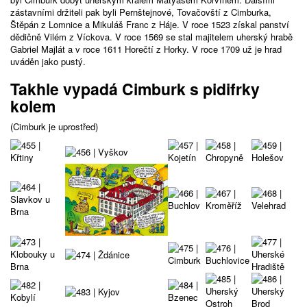
zástavními držiteli pak byli Pernštejnové, Tovačovští z Cimburka,
Štěpán z Lomnice a Mikuláš Franc z Háje. V roce 1523 získal panství
dědičně Vilém z Víckova. V roce 1569 se stal majitelem uherský hrabě
Gabriel Majlát a v roce 1611 Horečtí z Horky. V roce 1709 už je hrad
uváděn jako pustý.
Takhle vypadá Cimburk s pidifrky
kolem
(Cimburk je uprostřed)