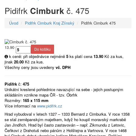
Pidifrk
č. 475
Cimburk
Úvod
Pidifrk Cimburk Kraj Zlínský
Pidifrk Cimburk 475
13.90
k ceně: při objednávce nejméně
5
ks platí cena
13.90
Kč za kus,
jinak
20.00
Kč za kus.
Všechny ceny jsou uvedeny
vč. DPH
Pidifrk
č:
475
Unikátní kreslené pohlednice navazující na sebe - jejich postupným
skládáním vznikne mapa ČR - tzv. Óbrfrk
Rozměry:
165 x 115 mm
Více informací na
www.pidifrk.cz
Hrad vybudoval v letech 1327 – 1333 Bernard z Cimburka. V roce 1358
se stal zeměpanským majetkem, když ho koupil moravský markrabě
Jan Jindřich. Hrad byl často zastavován – např. Zikmundu z Letovic,
Čeňkovi z Drahotuš nebo pánům z Holštejna a Vartnova. V roce 1468
byl Cimburk dobyt uherským králem Matyášem Korvínem. Dalšími