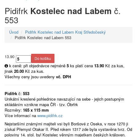
Pidifrk
č.
Kostelec nad Labem
553
Úvod
Pidifrk Kostelec nad Labem Kraj Středočeský
Pidifrk Kostelec nad Labem 553
13.90
k ceně: při objednávce nejméně
5
ks platí cena
13.90
Kč za kus,
jinak
20.00
Kč za kus.
Všechny ceny jsou uvedeny
vč. DPH
Pidifrk
č:
553
Unikátní kreslené pohlednice navazující na sebe - jejich postupným
skládáním vznikne mapa ČR - tzv. Óbrfrk
Rozměry:
165 x 115 mm
Více informací na
www.pidifrk.cz
Nejstaršími známými majiteli vsi byli Boršové z Oseka, v roce 1270 ji
získal Přemysl Otakar II. Před rokem 1317 zde byla vystavěna tvrz. Od