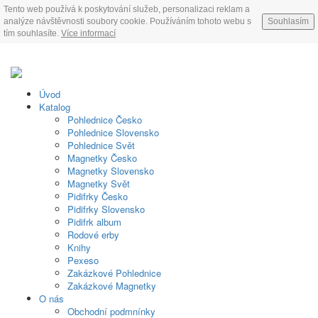
Tento web používá k poskytování služeb, personalizaci reklam a
analýze návštěvnosti soubory cookie. Používáním tohoto webu s
Souhlasím
tím souhlasíte.
Více informací
Úvod
Katalog
Pohlednice Česko
Pohlednice Slovensko
Pohlednice Svět
Magnetky Česko
Magnetky Slovensko
Magnetky Svět
Pidifrky Česko
Pidifrky Slovensko
Pidifrk album
Rodové erby
Knihy
Pexeso
Zakázkové Pohlednice
Zakázkové Magnetky
O nás
Obchodní podmnínky