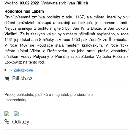
Vydáno:
03.02.2022
Vydavatelství:
Ivan Rillich
Roudnice nad Labem
První písemná zmínka pochází z roku 1167, ale město, které bylo v
držení pražských biskupů a později arcibiskupů, je mnohem starší.
Nejvýznamnější z těchto majitelů byli Jan IV. z Dražic a Jan Očko z
Vlašimi. Za husitských válek bylo město několikrát vypleněno, v roce
1431 jej získal Jan Smiřický a v roce 1453 pak Zdeněk ze Šternberka.
V roce 1467 se Roudnice stala městem královským. V roce 1577
město získal Vilém z Rožmberka, po jeho smrti přešlo vlastnictví
sňatkem vdovy Polyxeny z Pernštejna za Zdeňka Vojtěcha Popela z
Lobkowitz na tento rod.
Zakázkové
Rillich.cz
Prodej pohlednic, pidifrků a magnetek pro sběratele
i obchodníky.
Odkazy