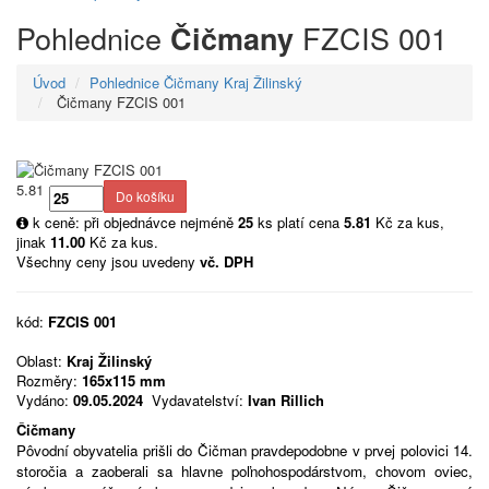
Pohlednice
FZCIS 001
Čičmany
Úvod
Pohlednice Čičmany Kraj Žilinský
Čičmany FZCIS 001
5.81
k ceně: při objednávce nejméně
25
ks platí cena
5.81
Kč za kus,
jinak
11.00
Kč za kus.
Všechny ceny jsou uvedeny
vč. DPH
kód:
FZCIS 001
Oblast:
Kraj Žilinský
Rozměry:
165x115 mm
Vydáno:
09.05.2024
Vydavatelství:
Ivan Rillich
Čičmany
Pôvodní obyvatelia prišli do Čičman pravdepodobne v prvej polovici 14.
storočia a zaoberali sa hlavne poľnohospodárstvom, chovom oviec,