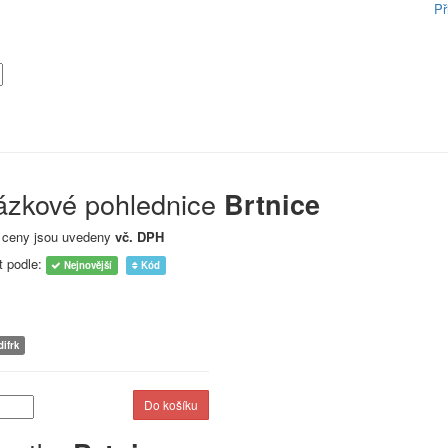
Př
ázkové pohlednice
Brtnice
 ceny jsou uvedeny
vč. DPH
t podle:
Nejnovější
Kód
ifrk