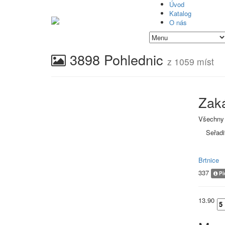
Úvod
Katalog
O nás
3898 Pohlednic
z 1059 míst
Zak
Všechny
Seřadi
Brtnice
337
Pid
13.90