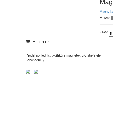
Mag
Magnetka
MI1284
24.20
Rillich.cz
Prodej pohlednic, pidifrků a magnetek pro sběratele
i obchodníky.