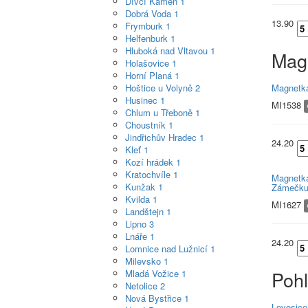
Dívčí Kámen
1
Dobrá Voda
1
13.90
Frymburk
1
Helfenburk
1
Hluboká nad Vltavou
1
Mag
Holašovice
1
Horní Planá
1
Hoštice u Volyně
2
Magnetka
Husinec
1
MI1538
Chlum u Třeboně
1
Choustník
1
Jindřichův Hradec
1
24.20
Kleť
1
Kozí hrádek
1
Kratochvíle
1
Magnetka
Kunžak
1
Zámečk
Kvilda
1
MI1627
Landštejn
1
Lipno
3
Lnáře
1
24.20
Lomnice nad Lužnicí
1
Milevsko
1
Poh
Mladá Vožice
1
Netolice
2
Nová Bystřice
1
Lovosice