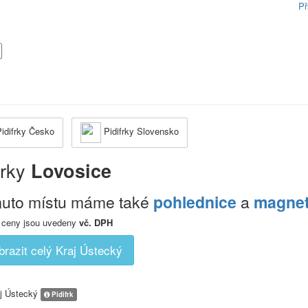
Př
idifrky Česko
Pidifrky Slovensko
frky
Lovosice
muto místu máme také
pohlednice
a
magne
 ceny jsou uvedeny
vč. DPH
brazit celý Kraj Ústecký
aj Ústecký
Pidifrk