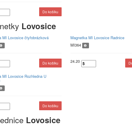
netky
Lovosice
 MI Lovosice čtyřobrázková
Magnetka MI Lovosice Radnice
MI364
24.20
 MI Lovosice Rozhledna U
u
lednice
Lovosice