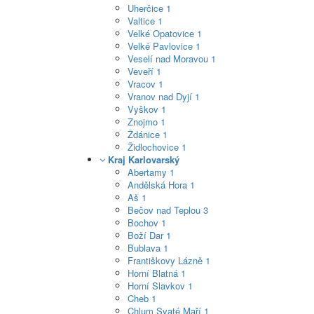
Uherčice
1
Valtice
1
Velké Opatovice
1
Velké Pavlovice
1
Veselí nad Moravou
1
Veveří
1
Vracov
1
Vranov nad Dyjí
1
Vyškov
1
Znojmo
1
Ždánice
1
Židlochovice
1
Kraj Karlovarský
Abertamy
1
Andělská Hora
1
Aš
1
Bečov nad Teplou
3
Bochov
1
Boží Dar
1
Bublava
1
Františkovy Lázně
1
Horní Blatná
1
Horní Slavkov
1
Cheb
1
Chlum Svaté Maří
1