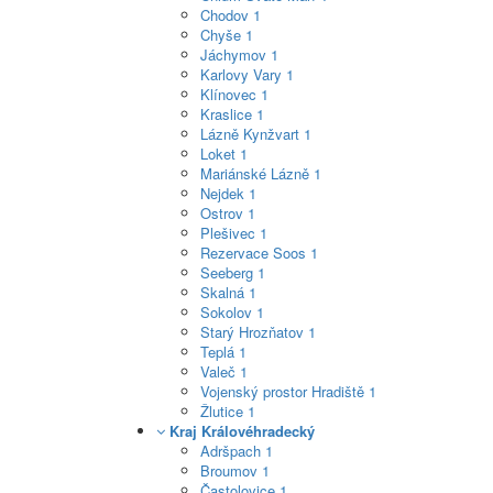
Chodov
1
Chyše
1
Jáchymov
1
Karlovy Vary
1
Klínovec
1
Kraslice
1
Lázně Kynžvart
1
Loket
1
Mariánské Lázně
1
Nejdek
1
Ostrov
1
Plešivec
1
Rezervace Soos
1
Seeberg
1
Skalná
1
Sokolov
1
Starý Hrozňatov
1
Teplá
1
Valeč
1
Vojenský prostor Hradiště
1
Žlutice
1
Kraj Královéhradecký
Adršpach
1
Broumov
1
Častolovice
1