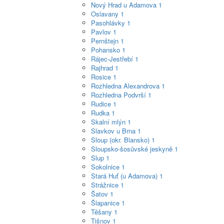
Nový Hrad u Adamova
1
Oslavany
1
Pasohlávky
1
Pavlov
1
Pernštejn
1
Pohansko
1
Rájec-Jestřebí
1
Rajhrad
1
Rosice
1
Rozhledna Alexandrova
1
Rozhledna Podvrší
1
Rudice
1
Rudka
1
Skalní mlýn
1
Slavkov u Brna
1
Sloup (okr. Blansko)
1
Sloupsko-šosůvské jeskyně
1
Slup
1
Sokolnice
1
Stará Huť (u Adamova)
1
Strážnice
1
Šatov
1
Šlapanice
1
Těšany
1
Tišnov
1