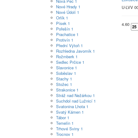
Nová Pec
1
Nové Hrady
1
U-LVV 0
Nové Údolí
1
Orlík
1
Písek
1
4.60
Pořešín
1
Prachatice
1
Protivín
1
Přední Výtoň
1
Rozhledna Javorník
1
Rožmberk
1
Sedlec Prčice
1
Slavonice
1
Soběslav
1
Stachy
1
Stožec
1
Strakonice
1
Stráž nad Nežárkou
1
Suchdol nad Lužnicí
1
Svatonina Lhota
1
Svatý Kámen
1
Tábor
1
Temelín
1
Trhové Sviny
1
Trocnov
1