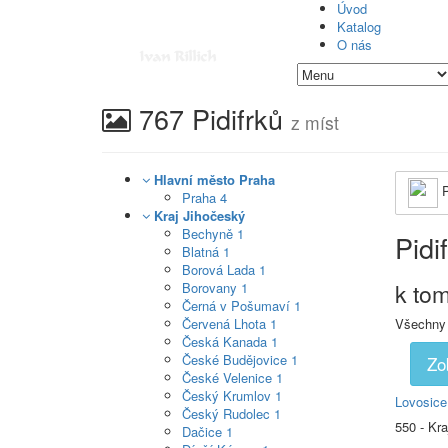
Úvod
Katalog
O nás
767 Pidifrků
z míst
Hlavní město Praha
P
Praha
4
Kraj Jihočeský
Bechyně
1
Pidi
Blatná
1
Borová Lada
1
k to
Borovany
1
Černá v Pošumaví
1
Červená Lhota
1
Všechny
Česká Kanada
1
České Budějovice
1
Zo
České Velenice
1
Český Krumlov
1
Lovosice
Český Rudolec
1
550 - Kr
Dačice
1