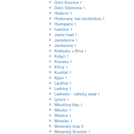
Dolní Kounice
1
Dolní Věstonice
1
Hodonín
1
Hrušovany nad Jevišovkou
1
Hustopeče
1
Ivančice
1
Janův hrad
1
Jaroslavice
1
Jevišovice
1
Klobouky u Brna
1
Kobylí
1
Kravsko
1
Křtiny
1
Kunštát
1
Kyjov
1
Lanžhot
1
Lednice
1
Lednicko - valtický areál
1
Lysice
1
Mikulčice-Valy
1
Mikulov
1
Milotice
1
Miroslav
1
Moravský kras
5
Moravský Krumlov
1