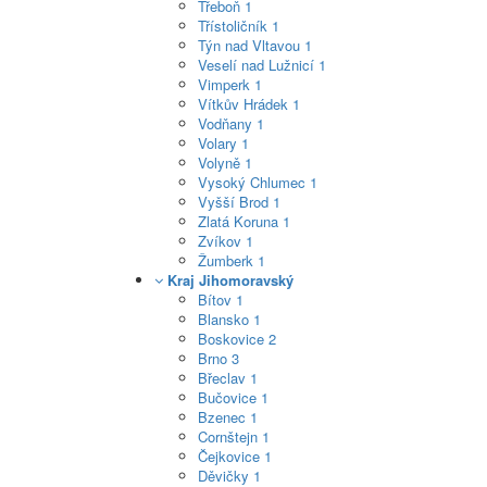
Třeboň
1
Třístoličník
1
Týn nad Vltavou
1
Veselí nad Lužnicí
1
Vimperk
1
Vítkův Hrádek
1
Vodňany
1
Volary
1
Volyně
1
Vysoký Chlumec
1
Vyšší Brod
1
Zlatá Koruna
1
Zvíkov
1
Žumberk
1
Kraj Jihomoravský
Bítov
1
Blansko
1
Boskovice
2
Brno
3
Břeclav
1
Bučovice
1
Bzenec
1
Cornštejn
1
Čejkovice
1
Děvičky
1