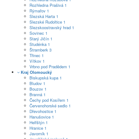
Rozhledna Prašivá
1
Rýmařov
1
Slezská Harta
1
Slezské Rudoltice
1
Slezskoostravský hrad
1
Sovinec
1
Starý Jičín
1
Studénka
1
Štramberk
3
Třinec
1
Vítkov
1
Vrbno pod Pradědem
1
Kraj Olomoucký
Biskupská kupa
1
Bludov
1
Bouzov
1
Branná
1
Čechy pod Kosířem
1
Červenohorské sedlo
1
Dřevohostice
1
Hanušovice
1
Helfštýn
1
Hranice
1
Javorník
1