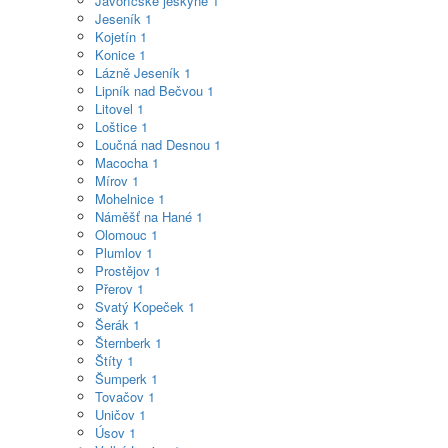
Javoříčské jeskyně
1
Jeseník
1
Kojetín
1
Konice
1
Lázně Jeseník
1
Lipník nad Bečvou
1
Litovel
1
Loštice
1
Loučná nad Desnou
1
Macocha
1
Mírov
1
Mohelnice
1
Náměšť na Hané
1
Olomouc
1
Plumlov
1
Prostějov
1
Přerov
1
Svatý Kopeček
1
Šerák
1
Šternberk
1
Štíty
1
Šumperk
1
Tovačov
1
Uničov
1
Úsov
1