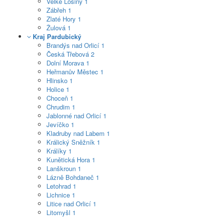
Velké Losiny
1
Zábřeh
1
Zlaté Hory
1
Žulová
1
Kraj Pardubický
Brandýs nad Orlicí
1
Česká Třebová
2
Dolní Morava
1
Heřmanův Městec
1
Hlinsko
1
Holice
1
Choceň
1
Chrudim
1
Jablonné nad Orlicí
1
Jevíčko
1
Kladruby nad Labem
1
Králický Sněžník
1
Králíky
1
Kunětická Hora
1
Lanškroun
1
Lázně Bohdaneč
1
Letohrad
1
Lichnice
1
Litice nad Orlicí
1
Litomyšl
1