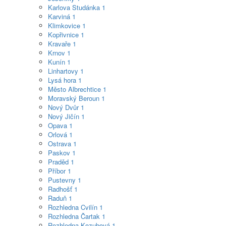
Karlova Studánka
1
Karviná
1
Klimkovice
1
Kopřivnice
1
Kravaře
1
Krnov
1
Kunín
1
Linhartovy
1
Lysá hora
1
Město Albrechtice
1
Moravský Beroun
1
Nový Dvůr
1
Nový Jičín
1
Opava
1
Orlová
1
Ostrava
1
Paskov
1
Praděd
1
Příbor
1
Pustevny
1
Radhošť
1
Raduň
1
Rozhledna Cvilín
1
Rozhledna Čartak
1
Rozhledna Kozubová
1