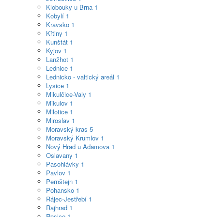
Klobouky u Brna
1
Kobylí
1
Kravsko
1
Křtiny
1
Kunštát
1
Kyjov
1
Lanžhot
1
Lednice
1
Lednicko - valtický areál
1
Lysice
1
Mikulčice-Valy
1
Mikulov
1
Milotice
1
Miroslav
1
Moravský kras
5
Moravský Krumlov
1
Nový Hrad u Adamova
1
Oslavany
1
Pasohlávky
1
Pavlov
1
Pernštejn
1
Pohansko
1
Rájec-Jestřebí
1
Rajhrad
1
Rosice
1