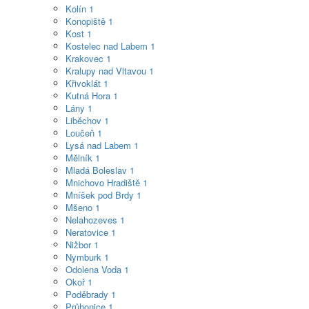
Kolín
1
Konopiště
1
Kost
1
Kostelec nad Labem
1
Krakovec
1
Kralupy nad Vltavou
1
Křivoklát
1
Kutná Hora
1
Lány
1
Liběchov
1
Loučeň
1
Lysá nad Labem
1
Mělník
1
Mladá Boleslav
1
Mnichovo Hradiště
1
Mníšek pod Brdy
1
Mšeno
1
Nelahozeves
1
Neratovice
1
Nižbor
1
Nymburk
1
Odolena Voda
1
Okoř
1
Poděbrady
1
Průhonice
1