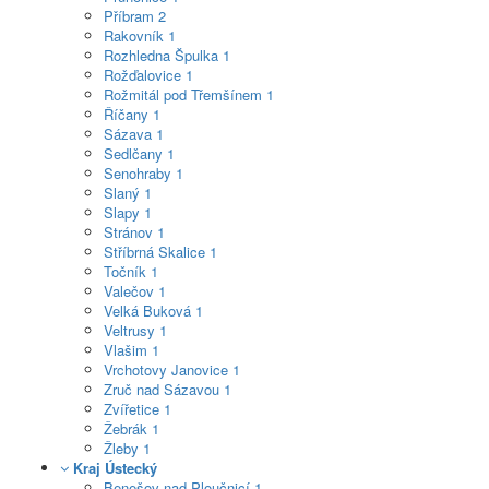
Příbram
2
Rakovník
1
Rozhledna Špulka
1
Rožďalovice
1
Rožmitál pod Třemšínem
1
Říčany
1
Sázava
1
Sedlčany
1
Senohraby
1
Slaný
1
Slapy
1
Stránov
1
Stříbrná Skalice
1
Točník
1
Valečov
1
Velká Buková
1
Veltrusy
1
Vlašim
1
Vrchotovy Janovice
1
Zruč nad Sázavou
1
Zvířetice
1
Žebrák
1
Žleby
1
Kraj Ústecký
Benešov nad Ploučnicí
1