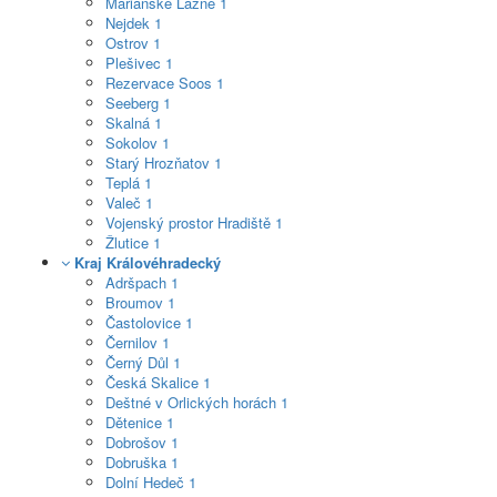
Mariánské Lázně
1
Nejdek
1
Ostrov
1
Plešivec
1
Rezervace Soos
1
Seeberg
1
Skalná
1
Sokolov
1
Starý Hrozňatov
1
Teplá
1
Valeč
1
Vojenský prostor Hradiště
1
Žlutice
1
Kraj Královéhradecký
Adršpach
1
Broumov
1
Častolovice
1
Černilov
1
Černý Důl
1
Česká Skalice
1
Deštné v Orlických horách
1
Dětenice
1
Dobrošov
1
Dobruška
1
Dolní Hedeč
1