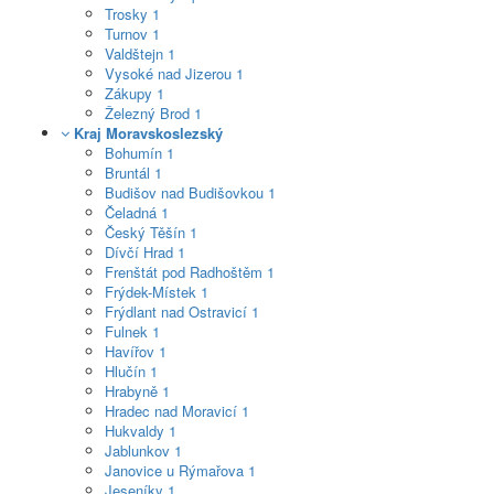
Trosky
1
Turnov
1
Valdštejn
1
Vysoké nad Jizerou
1
Zákupy
1
Železný Brod
1
Kraj Moravskoslezský
Bohumín
1
Bruntál
1
Budišov nad Budišovkou
1
Čeladná
1
Český Těšín
1
Dívčí Hrad
1
Frenštát pod Radhoštěm
1
Frýdek-Místek
1
Frýdlant nad Ostravicí
1
Fulnek
1
Havířov
1
Hlučín
1
Hrabyně
1
Hradec nad Moravicí
1
Hukvaldy
1
Jablunkov
1
Janovice u Rýmařova
1
Jeseníky
1