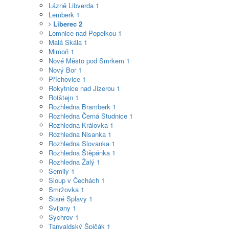
Lázně Libverda
1
Lemberk
1
Liberec
2
Lomnice nad Popelkou
1
Malá Skála
1
Mimoň
1
Nové Město pod Smrkem
1
Nový Bor
1
Příchovice
1
Rokytnice nad Jizerou
1
Rotštejn
1
Rozhledna Bramberk
1
Rozhledna Černá Studnice
1
Rozhledna Královka
1
Rozhledna Nisanka
1
Rozhledna Slovanka
1
Rozhledna Štěpánka
1
Rozhledna Žalý
1
Semily
1
Sloup v Čechách
1
Smržovka
1
Staré Splavy
1
Svijany
1
Sychrov
1
Tanvaldský Špičák
1