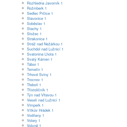
Rozhledna Javorník
1
Rožmberk
1
Sedlec Prčice
1
Slavonice
1
Soběslav
1
Stachy
1
Stožec
1
Strakonice
1
Stráž nad Nežárkou
1
Suchdol nad Lužnicí
1
Svatonina Lhota
1
Svatý Kámen
1
Tábor
1
Temelín
1
Trhové Sviny
1
Trocnov
1
Třeboň
1
Třístoličník
1
Týn nad Vltavou
1
Veselí nad Lužnicí
1
Vimperk
1
Vítkův Hrádek
1
Vodňany
1
Volary
1
Volyně
1