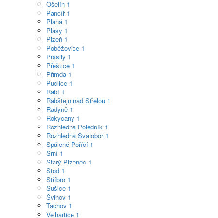
Ošelín
1
Pancíř
1
Planá
1
Plasy
1
Plzeň
1
Poběžovice
1
Prášily
1
Přeštice
1
Přimda
1
Puclice
1
Rabí
1
Rabštejn nad Střelou
1
Radyně
1
Rokycany
1
Rozhledna Poledník
1
Rozhledna Svatobor
1
Spálené Poříčí
1
Srní
1
Starý Plzenec
1
Stod
1
Stříbro
1
Sušice
1
Švihov
1
Tachov
1
Velhartice
1