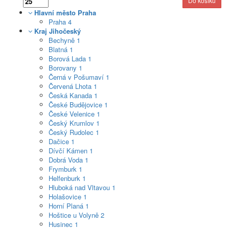
Hlavní město Praha
Praha
4
Kraj Jihočeský
Bechyně
1
Blatná
1
Borová Lada
1
Borovany
1
Černá v Pošumaví
1
Červená Lhota
1
Česká Kanada
1
České Budějovice
1
České Velenice
1
Český Krumlov
1
Český Rudolec
1
Dačice
1
Dívčí Kámen
1
Dobrá Voda
1
Frymburk
1
Helfenburk
1
Hluboká nad Vltavou
1
Holašovice
1
Horní Planá
1
Hoštice u Volyně
2
Husinec
1