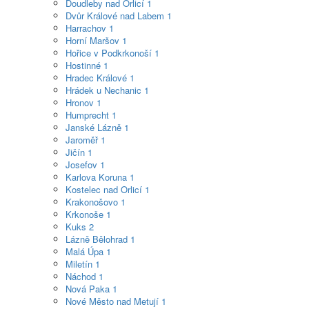
Doudleby nad Orlicí
1
Dvůr Králové nad Labem
1
Harrachov
1
Horní Maršov
1
Hořice v Podkrkonoší
1
Hostinné
1
Hradec Králové
1
Hrádek u Nechanic
1
Hronov
1
Humprecht
1
Janské Lázně
1
Jaroměř
1
Jičín
1
Josefov
1
Karlova Koruna
1
Kostelec nad Orlicí
1
Krakonošovo
1
Krkonoše
1
Kuks
2
Lázně Bělohrad
1
Malá Úpa
1
Miletín
1
Náchod
1
Nová Paka
1
Nové Město nad Metují
1