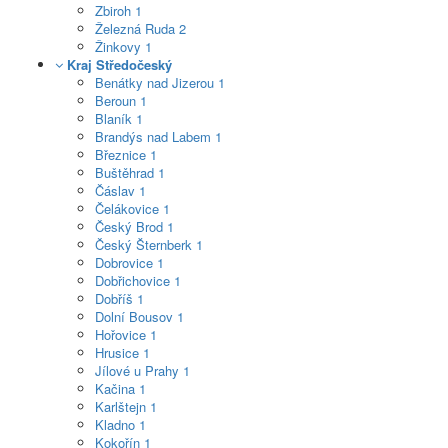
Zbiroh
1
Železná Ruda
2
Žinkovy
1
Kraj Středočeský
Benátky nad Jizerou
1
Beroun
1
Blaník
1
Brandýs nad Labem
1
Březnice
1
Buštěhrad
1
Čáslav
1
Čelákovice
1
Český Brod
1
Český Šternberk
1
Dobrovice
1
Dobřichovice
1
Dobříš
1
Dolní Bousov
1
Hořovice
1
Hrusice
1
Jílové u Prahy
1
Kačina
1
Karlštejn
1
Kladno
1
Kokořín
1