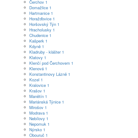
Čerchov
1
Domažlice
1
Hartmanice
1
Horažďovice
1
Horšovský Týn
1
Hracholusky
1
Chudenice
1
Kašperk
1
Kdyně
1
Kladruby - klášter
1
Klatovy
1
Klenčí pod Čerchovem
1
Klenová
1
Konstantinovy Lázně
1
Kozel
1
Kralovice
1
Krašov
1
Manětín
1
Mariánská Týnice
1
Mirošov
1
Modrava
1
Nebílovy
1
Nepomuk
1
Nýrsko
1
Obouruč
1