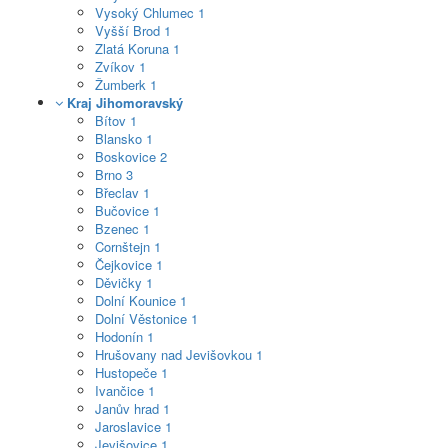
Vysoký Chlumec
1
Vyšší Brod
1
Zlatá Koruna
1
Zvíkov
1
Žumberk
1
Kraj Jihomoravský
Bítov
1
Blansko
1
Boskovice
2
Brno
3
Břeclav
1
Bučovice
1
Bzenec
1
Cornštejn
1
Čejkovice
1
Děvičky
1
Dolní Kounice
1
Dolní Věstonice
1
Hodonín
1
Hrušovany nad Jevišovkou
1
Hustopeče
1
Ivančice
1
Janův hrad
1
Jaroslavice
1
Jevišovice
1