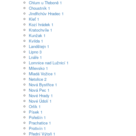
Chlum u Třeboně
1
Choustník
1
Jindřichův Hradec
1
Kleť
1
Kozí hrádek
1
Kratochvíle
1
Kunžak
1
Kvilda
1
Landštejn
1
Lipno
3
Lnáře
1
Lomnice nad Lužnicí
1
Milevsko
1
Mladá Vožice
1
Netolice
2
Nová Bystřice
1
Nová Pec
1
Nové Hrady
1
Nové Údolí
1
Orlík
1
Písek
1
Pořešín
1
Prachatice
1
Protivín
1
Přední Výtoň
1