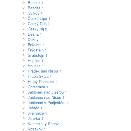
Benecko
1
Bezděz
1
Cvikov
1
Česká Lípa
1
Český Dub
1
Český ráj
2
Desná
1
Doksy
1
Frýdlant
1
Frýdštejn
1
Grabštejn
1
Hejnice
1
Houska
1
Hrádek nad Nisou
1
Hrubá Skála
1
Hrubý Rohozec
1
Chrastava
1
Jablonec nad Jizerou
1
Jablonec nad Nisou
1
Jablonné v Podještědí
1
Ještěd
1
Jilemnice
1
Jizerka
1
Kamenický Šenov
1
Kozákov
1