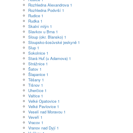
Rozhledna Alexandrova
1
Rozhledna Podvrší
1
Rudice
1
Rudka
1
Skalní mlýn
1
Slavkov u Brna
1
Sloup (okr. Blansko)
1
Sloupsko-šosůvské jeskyně
1
Slup
1
Sokolnice
1
Stará Huť (u Adamova)
1
Strážnice
1
Šatov
1
Šlapanice
1
Těšany
1
Tišnov
1
Uherčice
1
Valtice
1
Velké Opatovice
1
Velké Pavlovice
1
Veselí nad Moravou
1
Veveří
1
Vracov
1
Vranov nad Dyjí
1