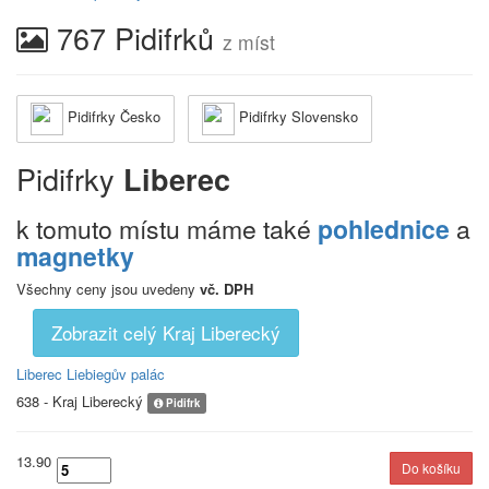
767 Pidifrků
z míst
Pidifrky Česko
Pidifrky Slovensko
Pidifrky
Liberec
k tomuto místu máme také
pohlednice
a
magnetky
Všechny ceny jsou uvedeny
vč. DPH
Zobrazit celý Kraj Liberecký
Liberec Liebiegův palác
638 - Kraj Liberecký
Pidifrk
13.90