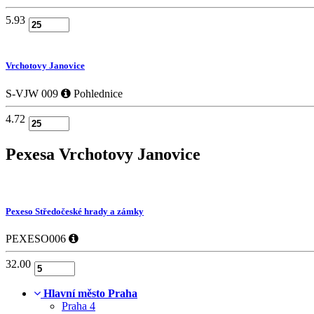
5.93
Vrchotovy Janovice
S-VJW 009
Pohlednice
4.72
Pexesa
Vrchotovy Janovice
Pexeso Středočeské hrady a zámky
PEXESO006
32.00
Hlavní město Praha
Praha
4