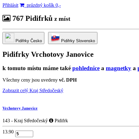
Přihlásit
prázdný košík 0,-
767 Pidifrků
z míst
Pidifrky Česko
Pidifrky Slovensko
Pidifrky
Vrchotovy Janovice
k tomuto místu máme také
pohlednice
a
magnetky
a
Všechny ceny jsou uvedeny
vč. DPH
Zobrazit celý Kraj Středočeský
Vrchotovy Janovice
143 - Kraj Středočeský
Pidifrk
13.90