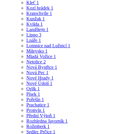
Kleť
1
Kozí hrádek
1
Kratochvíle
1
Kunžak
1
Kvilda
1
Landštejn
1
Lipno
3
Lnáře
1
Lomnice nad Lužnicí
1
Milevsko
1
Mladá Vožice
1
Netolice
2
Nová Bystřice
1
Nová Pec
1
Nové Hrady
1
Nové Údolí
1
Orlík
1
Písek
1
Pořešín
1
Prachatice
1
Protivín
1
Přední Výtoň
1
Rozhledna Javorník
1
Rožmberk
1
Sedlec Prčice
1