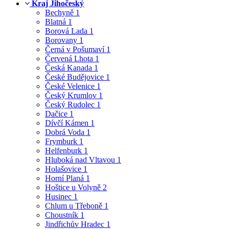
Kraj Jihočeský
Bechyně
1
Blatná
1
Borová Lada
1
Borovany
1
Černá v Pošumaví
1
Červená Lhota
1
Česká Kanada
1
České Budějovice
1
České Velenice
1
Český Krumlov
1
Český Rudolec
1
Dačice
1
Dívčí Kámen
1
Dobrá Voda
1
Frymburk
1
Helfenburk
1
Hluboká nad Vltavou
1
Holašovice
1
Horní Planá
1
Hoštice u Volyně
2
Husinec
1
Chlum u Třeboně
1
Choustník
1
Jindřichův Hradec
1