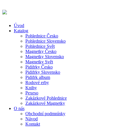
Úvod
Katalog
Pohlednice Česko
Pohlednice Slovensko
Pohlednice Svět
Magnetky Česko
Magnetky Slovensko
Magnetky Svět
Pidifrky Česko
Pidifrky Slovensko
Pidifrk album
Rodové erby
Knihy
Pexeso
Zakázkové Pohlednice
Zakázkové Magnetky
O nás
Obchodní podmnínky
Návod
Kontakt