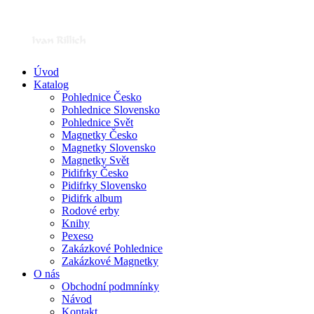
Úvod
Katalog
Pohlednice Česko
Pohlednice Slovensko
Pohlednice Svět
Magnetky Česko
Magnetky Slovensko
Magnetky Svět
Pidifrky Česko
Pidifrky Slovensko
Pidifrk album
Rodové erby
Knihy
Pexeso
Zakázkové Pohlednice
Zakázkové Magnetky
O nás
Obchodní podmnínky
Návod
Kontakt