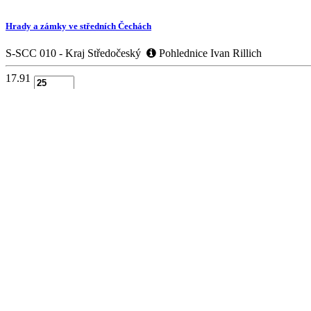
Hrady a zámky ve středních Čechách
S-SCC 010 - Kraj Středočeský
Pohlednice Ivan Rillich
17.91
Krakovec
S-KKJ 003 - Kraj Středočeský
Pohlednice Ivan Rillich
4.60
Krakovec
S-KKB 002 - Kraj Středočeský
Pohlednice Ivan Rillich
4.60