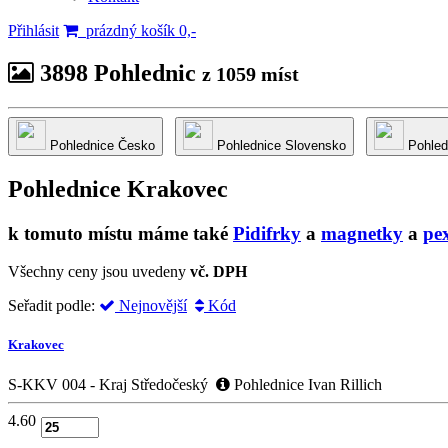
Přihlásit
prázdný košík 0,-
3898 Pohlednic
z 1059 míst
Pohlednice Česko
Pohlednice Slovensko
Pohled
Pohlednice
Krakovec
k tomuto místu máme také
Pidifrky
a
magnetky
a
pe
Všechny ceny jsou uvedeny
vč. DPH
Seřadit podle:
Nejnovější
Kód
Krakovec
S-KKV 004 - Kraj Středočeský
Pohlednice Ivan Rillich
4.60