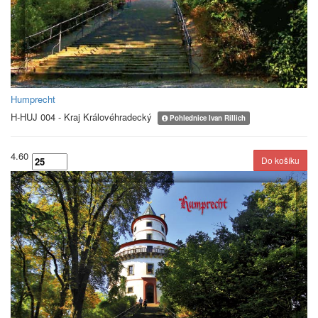
Humprecht
H-HUJ 004 - Kraj Královéhradecký
Pohlednice Ivan Rillich
4.60