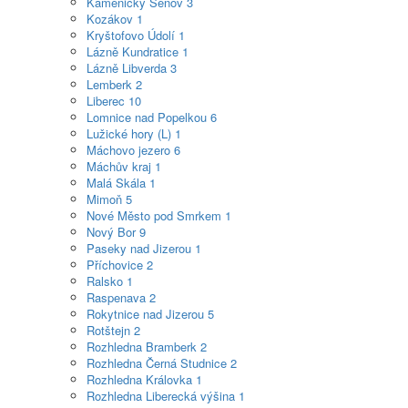
Kamenický Šenov
3
Kozákov
1
Kryštofovo Údolí
1
Lázně Kundratice
1
Lázně Libverda
3
Lemberk
2
Liberec
10
Lomnice nad Popelkou
6
Lužické hory (L)
1
Máchovo jezero
6
Máchův kraj
1
Malá Skála
1
Mimoň
5
Nové Město pod Smrkem
1
Nový Bor
9
Paseky nad Jizerou
1
Příchovice
2
Ralsko
1
Raspenava
2
Rokytnice nad Jizerou
5
Rotštejn
2
Rozhledna Bramberk
2
Rozhledna Černá Studnice
2
Rozhledna Královka
1
Rozhledna Liberecká výšina
1