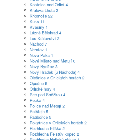
Kostelec nad Orlicí
4
Králova Lhota
2
Krkonoše
22
Kuks
11
Kvasiny
1
Lázně Bělohrad
4
Les Království
2
Náchod
7
Neratov
1
Nová Paka
1
Nové Město nad Metují
6
Nový Bydžov
3
Nový Hrádek (u Náchoda)
4
Olešnice v Orlických horách
2
Opočno
5
Orlické hory
4
Pec pod Sněžkou
4
Pecka
4
Police nad Metují
2
Potštejn
5
Ratibořice
5
Rokytnice v Orlických horách
2
Rozhledna Eliška
2
Rozhledna Feistův kopec
2
Rozhledna Hořický chlum
1