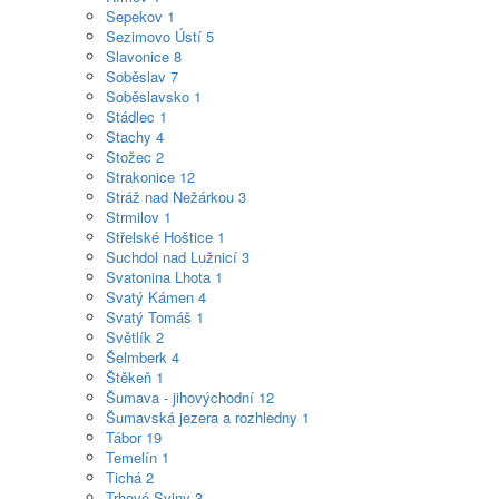
Sepekov
1
Sezimovo Ústí
5
Slavonice
8
Soběslav
7
Soběslavsko
1
Stádlec
1
Stachy
4
Stožec
2
Strakonice
12
Stráž nad Nežárkou
3
Strmilov
1
Střelské Hoštice
1
Suchdol nad Lužnicí
3
Svatonina Lhota
1
Svatý Kámen
4
Svatý Tomáš
1
Světlík
2
Šelmberk
4
Štěkeň
1
Šumava - jihovýchodní
12
Šumavská jezera a rozhledny
1
Tábor
19
Temelín
1
Tichá
2
Trhové Sviny
3