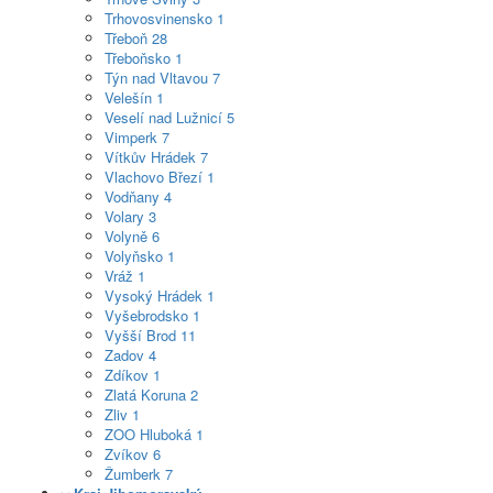
Trhovosvinensko
1
Třeboň
28
Třeboňsko
1
Týn nad Vltavou
7
Velešín
1
Veselí nad Lužnicí
5
Vimperk
7
Vítkův Hrádek
7
Vlachovo Březí
1
Vodňany
4
Volary
3
Volyně
6
Volyňsko
1
Vráž
1
Vysoký Hrádek
1
Vyšebrodsko
1
Vyšší Brod
11
Zadov
4
Zdíkov
1
Zlatá Koruna
2
Zliv
1
ZOO Hluboká
1
Zvíkov
6
Žumberk
7