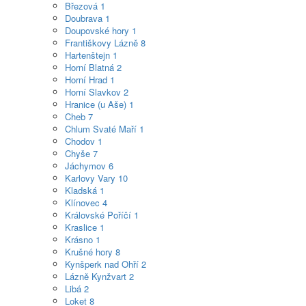
Březová
1
Doubrava
1
Doupovské hory
1
Františkovy Lázně
8
Hartenštejn
1
Horní Blatná
2
Horní Hrad
1
Horní Slavkov
2
Hranice (u Aše)
1
Cheb
7
Chlum Svaté Maří
1
Chodov
1
Chyše
7
Jáchymov
6
Karlovy Vary
10
Kladská
1
Klínovec
4
Královské Poříčí
1
Kraslice
1
Krásno
1
Krušné hory
8
Kynšperk nad Ohří
2
Lázně Kynžvart
2
Libá
2
Loket
8