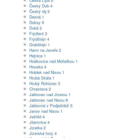
Česká Lípa
5
Český Dub
4
Český ráj
9
Desná
1
Doksy
6
Dubá
2
Frýdlant
3
Frýdštejn
4
Grabštejn
1
Hamr na Jezeře
2
Hejnice
1
Hodkovice nad Mohelkou
1
Houska
4
Hrádek nad Nisou
1
Hrubá Skála
1
Hrubý Rohozec
3
Chrastava
2
Jablonec nad Jizerou
1
Jablonec nad Nisou
8
Jablonné v Podještědí
5
Janov nad Nisou
1
Ještěd
4
Jilemnice
4
Jizerka
2
Jizerské hory
4