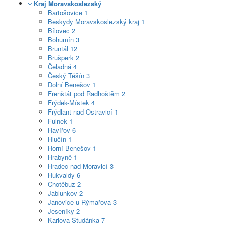
Kraj Moravskoslezský
Bartošovice
1
Beskydy Moravskoslezský kraj
1
Bílovec
2
Bohumín
3
Bruntál
12
Brušperk
2
Čeladná
4
Český Těšín
3
Dolní Benešov
1
Frenštát pod Radhoštěm
2
Frýdek-Místek
4
Frýdlant nad Ostravicí
1
Fulnek
1
Havířov
6
Hlučín
1
Horní Benešov
1
Hrabyně
1
Hradec nad Moravicí
3
Hukvaldy
6
Chotěbuz
2
Jablunkov
2
Janovice u Rýmařova
3
Jeseníky
2
Karlova Studánka
7