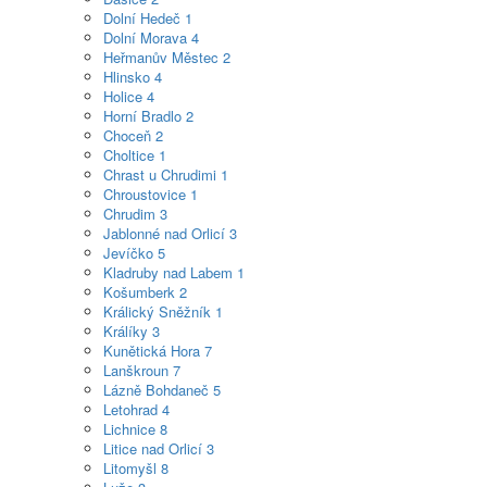
Dolní Hedeč
1
Dolní Morava
4
Heřmanův Městec
2
Hlinsko
4
Holice
4
Horní Bradlo
2
Choceň
2
Choltice
1
Chrast u Chrudimi
1
Chroustovice
1
Chrudim
3
Jablonné nad Orlicí
3
Jevíčko
5
Kladruby nad Labem
1
Košumberk
2
Králický Sněžník
1
Králíky
3
Kunětická Hora
7
Lanškroun
7
Lázně Bohdaneč
5
Letohrad
4
Lichnice
8
Litice nad Orlicí
3
Litomyšl
8