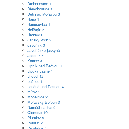
Drahanovice
1
Dřevohostice
1
Dub nad Moravou
3
Haná
1
Hanušovice
1
Helfštýn
5
Hranice
6
Jánský Vrch
2
Javorník
6
Javoříčské jeskyně
1
Jeseník
4
Konice
3
Lipník nad Bečvou
3
Lipová Lázně
1
Litovel
12
Loštice
1
Loučná nad Desnou
4
Mírov
1
Mohelnice
2
Moravský Beroun
3
Náměšť na Hané
4
Olomouc
10
Plumlov
5
Potštát
2
Prostějov
5