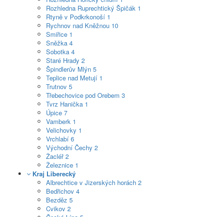
Rozhledna Ruprechtický Špičák
1
Rtyně v Podkrkonoší
1
Rychnov nad Kněžnou
10
Smiřice
1
Sněžka
4
Sobotka
4
Staré Hrady
2
Špindlerův Mlýn
5
Teplice nad Metují
1
Trutnov
5
Třebechovice pod Orebem
3
Tvrz Hanička
1
Úpice
7
Vamberk
1
Velichovky
1
Vrchlabí
6
Východní Čechy
2
Žacléř
2
Železnice
1
Kraj Liberecký
Albrechtice v Jizerských horách
2
Bedřichov
4
Bezděz
5
Cvikov
2