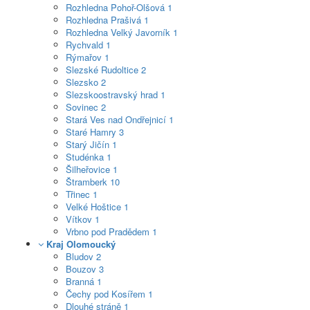
Rozhledna Pohoř-Olšová
1
Rozhledna Prašivá
1
Rozhledna Velký Javorník
1
Rychvald
1
Rýmařov
1
Slezské Rudoltice
2
Slezsko
2
Slezskoostravský hrad
1
Sovinec
2
Stará Ves nad Ondřejnicí
1
Staré Hamry
3
Starý Jičín
1
Studénka
1
Šilheřovice
1
Štramberk
10
Třinec
1
Velké Hoštice
1
Vítkov
1
Vrbno pod Pradědem
1
Kraj Olomoucký
Bludov
2
Bouzov
3
Branná
1
Čechy pod Kosířem
1
Dlouhé stráně
1