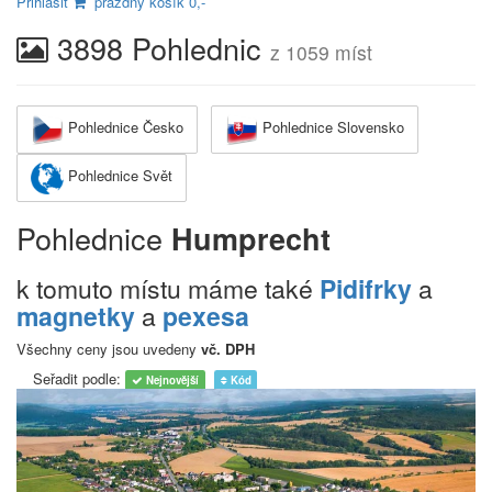
Přihlásit
prázdný košík 0,-
3898 Pohlednic
z 1059 míst
Pohlednice Česko
Pohlednice Slovensko
Pohlednice Svět
Pohlednice
Humprecht
k tomuto místu máme také
Pidifrky
a
magnetky
a
pexesa
Všechny ceny jsou uvedeny
vč. DPH
Seřadit podle:
Nejnovější
Kód