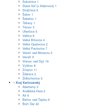
Sokolnice
1
Stará Huť (u Adamova)
1
Strážnice
5
Šatov
1
Šebetov
1
Těšany
1
Tišnov
3
Uherčice
5
Valtice
8
Velké Bílovice
4
Velké Opatovice
2
Velké Pavlovice
7
Veselí nad Moravou
2
Veveří
5
Vranov nad Dyjí
19
Vyškov
8
Znojmo
11
Ždánice
2
Židlochovice
3
Kraj Karlovarský
Abertamy
2
Andělská Hora
2
Aš
6
Bečov nad Teplou
6
Boží Dar
42