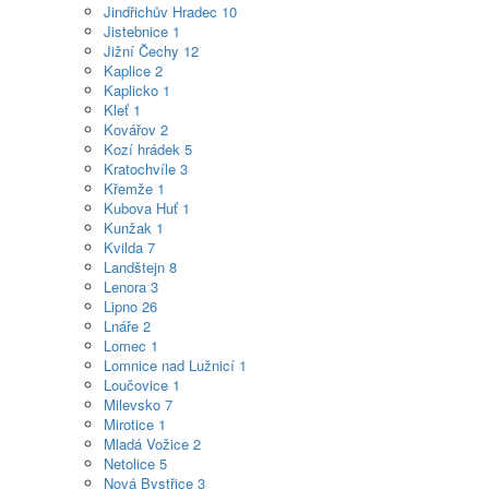
Jindřichův Hradec
10
Jistebnice
1
Jižní Čechy
12
Kaplice
2
Kaplicko
1
Kleť
1
Kovářov
2
Kozí hrádek
5
Kratochvíle
3
Křemže
1
Kubova Huť
1
Kunžak
1
Kvilda
7
Landštejn
8
Lenora
3
Lipno
26
Lnáře
2
Lomec
1
Lomnice nad Lužnicí
1
Loučovice
1
Milevsko
7
Mirotice
1
Mladá Vožice
2
Netolice
5
Nová Bystřice
3