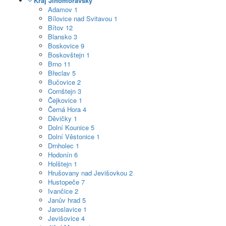
Kraj Jihomoravský
Adamov
1
Bílovice nad Svitavou
1
Bítov
12
Blansko
3
Boskovice
9
Boskovštejn
1
Brno
11
Břeclav
5
Bučovice
2
Cornštejn
3
Čejkovice
1
Černá Hora
4
Děvičky
1
Dolní Kounice
5
Dolní Věstonice
1
Drnholec
1
Hodonín
6
Holštejn
1
Hrušovany nad Jevišovkou
2
Hustopeče
7
Ivančice
2
Janův hrad
5
Jaroslavice
1
Jevišovice
4