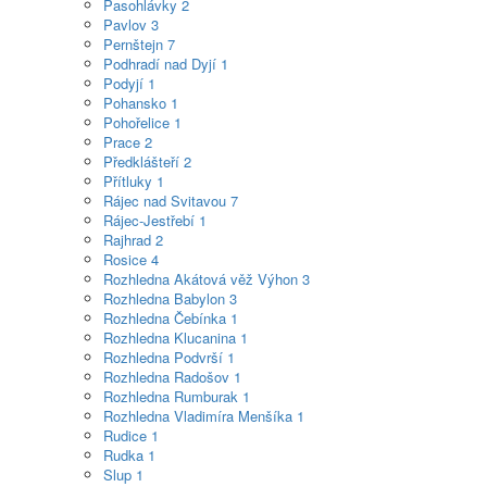
Pasohlávky
2
Pavlov
3
Pernštejn
7
Podhradí nad Dyjí
1
Podyjí
1
Pohansko
1
Pohořelice
1
Prace
2
Předklášteří
2
Přítluky
1
Rájec nad Svitavou
7
Rájec-Jestřebí
1
Rajhrad
2
Rosice
4
Rozhledna Akátová věž Výhon
3
Rozhledna Babylon
3
Rozhledna Čebínka
1
Rozhledna Klucanina
1
Rozhledna Podvrší
1
Rozhledna Radošov
1
Rozhledna Rumburak
1
Rozhledna Vladimíra Menšíka
1
Rudice
1
Rudka
1
Slup
1