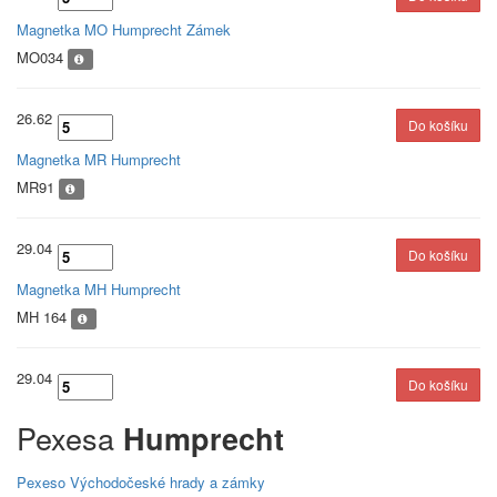
Magnetka MO Humprecht Zámek
MO034
26.62
Magnetka MR Humprecht
MR91
29.04
Magnetka MH Humprecht
MH 164
29.04
Pexesa
Humprecht
Pexeso Východočeské hrady a zámky