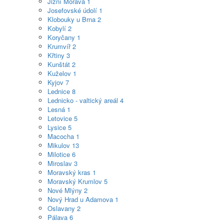
Jižní Morava
1
Josefovské údolí
1
Klobouky u Brna
2
Kobylí
2
Koryčany
1
Krumvíř
2
Křtiny
3
Kunštát
2
Kuželov
1
Kyjov
7
Lednice
8
Lednicko - valtický areál
4
Lesná
1
Letovice
5
Lysice
5
Macocha
1
Mikulov
13
Milotice
6
Miroslav
3
Moravský kras
1
Moravský Krumlov
5
Nové Mlýny
2
Nový Hrad u Adamova
1
Oslavany
2
Pálava
6