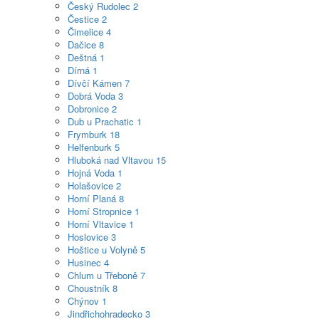
Český Rudolec
2
Čestice
2
Čimelice
4
Dačice
8
Deštná
1
Dírná
1
Dívčí Kámen
7
Dobrá Voda
3
Dobronice
2
Dub u Prachatic
1
Frymburk
18
Helfenburk
5
Hluboká nad Vltavou
15
Hojná Voda
1
Holašovice
2
Horní Planá
8
Horní Stropnice
1
Horní Vltavice
1
Hoslovice
3
Hoštice u Volyně
5
Husinec
4
Chlum u Třeboně
7
Choustník
8
Chýnov
1
Jindřichohradecko
3