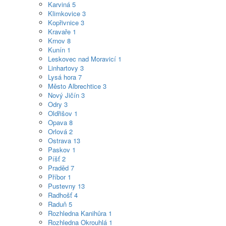
Karviná
5
Klimkovice
3
Kopřivnice
3
Kravaře
1
Krnov
8
Kunín
1
Leskovec nad Moravicí
1
Linhartovy
3
Lysá hora
7
Město Albrechtice
3
Nový Jičín
3
Odry
3
Oldřišov
1
Opava
8
Orlová
2
Ostrava
13
Paskov
1
Píšť
2
Praděd
7
Příbor
1
Pustevny
13
Radhošť
4
Raduň
5
Rozhledna Kanihůra
1
Rozhledna Okrouhlá
1