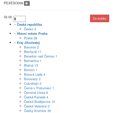
PEXESO009
32.00
Česká republika
Česko
3
Hlavní město Praha
Praha
28
Kraj Jihočeský
Bavorov
2
Bechyně
11
Benešov nad Černou
1
Bernartice
1
Blatná
13
Borotín
1
Borová Lada
4
Borovany
2
Cuknštejn
2
Černá v Pošumaví
1
Červená Lhota
9
Česká Kanada
4
České Budějovice
10
České Velenice
3
Český Krumlov
30