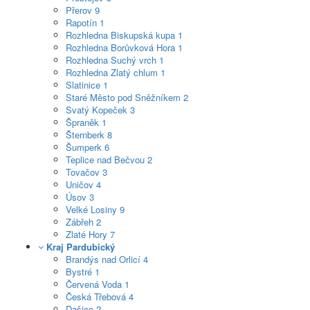
Přerov
9
Rapotín
1
Rozhledna Biskupská kupa
1
Rozhledna Borůvková Hora
1
Rozhledna Suchý vrch
1
Rozhledna Zlatý chlum
1
Slatinice
1
Staré Město pod Sněžníkem
2
Svatý Kopeček
3
Špraněk
1
Šternberk
8
Šumperk
6
Teplice nad Bečvou
2
Tovačov
3
Uničov
4
Úsov
3
Velké Losiny
9
Zábřeh
2
Zlaté Hory
7
Kraj Pardubický
Brandýs nad Orlicí
4
Bystré
1
Červená Voda
1
Česká Třebová
4
Dašice
2