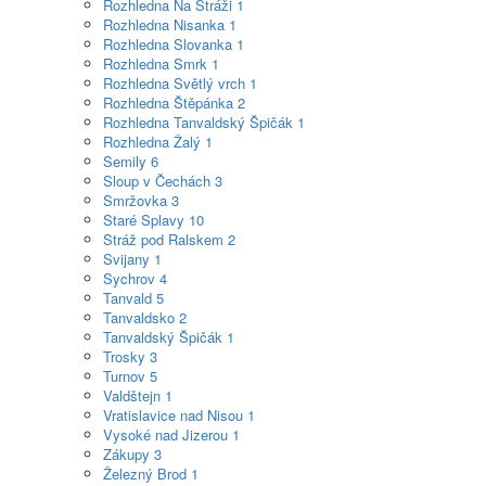
Rozhledna Na Stráži
1
Rozhledna Nisanka
1
Rozhledna Slovanka
1
Rozhledna Smrk
1
Rozhledna Světlý vrch
1
Rozhledna Štěpánka
2
Rozhledna Tanvaldský Špičák
1
Rozhledna Žalý
1
Semily
6
Sloup v Čechách
3
Smržovka
3
Staré Splavy
10
Stráž pod Ralskem
2
Svijany
1
Sychrov
4
Tanvald
5
Tanvaldsko
2
Tanvaldský Špičák
1
Trosky
3
Turnov
5
Valdštejn
1
Vratislavice nad Nisou
1
Vysoké nad Jizerou
1
Zákupy
3
Železný Brod
1