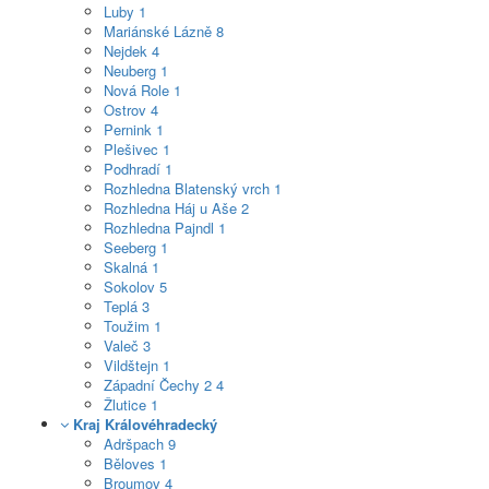
Luby
1
Mariánské Lázně
8
Nejdek
4
Neuberg
1
Nová Role
1
Ostrov
4
Pernink
1
Plešivec
1
Podhradí
1
Rozhledna Blatenský vrch
1
Rozhledna Háj u Aše
2
Rozhledna Pajndl
1
Seeberg
1
Skalná
1
Sokolov
5
Teplá
3
Toužim
1
Valeč
3
Vildštejn
1
Západní Čechy 2
4
Žlutice
1
Kraj Královéhradecký
Adršpach
9
Běloves
1
Broumov
4