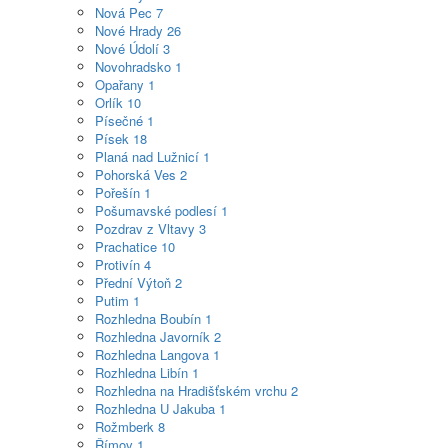
Nová Pec
7
Nové Hrady
26
Nové Údolí
3
Novohradsko
1
Opařany
1
Orlík
10
Písečné
1
Písek
18
Planá nad Lužnicí
1
Pohorská Ves
2
Pořešín
1
Pošumavské podlesí
1
Pozdrav z Vltavy
3
Prachatice
10
Protivín
4
Přední Výtoň
2
Putim
1
Rozhledna Boubín
1
Rozhledna Javorník
2
Rozhledna Langova
1
Rozhledna Libín
1
Rozhledna na Hradišťském vrchu
2
Rozhledna U Jakuba
1
Rožmberk
8
Římov
1